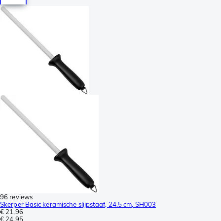
96 reviews
Skerper Basic keramische slijpstaaf, 24.5 cm, SH003
€ 21,96
€ 24,95