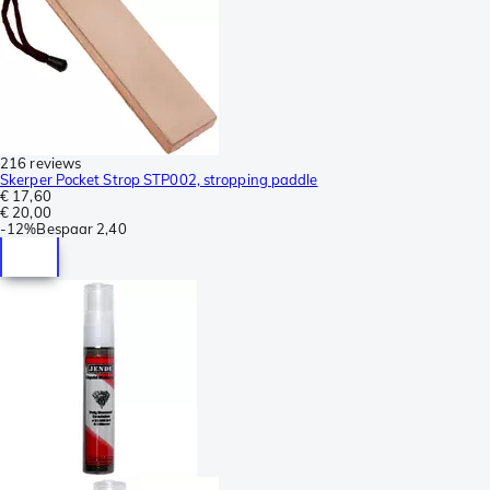
216 reviews
Skerper Pocket Strop STP002, stropping paddle
€ 17,60
€ 20,00
-
12%
Bespaar
2,40