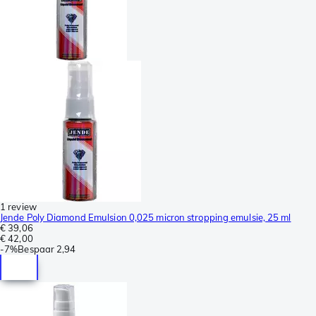
1 review
Jende Poly Diamond Emulsion 0,025 micron stropping emulsie, 25 ml
€ 39,06
€ 42,00
-
7%
Bespaar
2,94