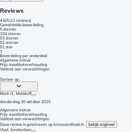
Reviews
4.6/5
(
11 reviews
)
Gemiddelde beoordeling
5 sterren
10
4 sterren
0
3 sterren
0
2 sterren
0
1 ster
1
Beoordeling per onderdeel
Algemene indruk
Prijs-kwaliteitsverhouding
Voldoet aan verwachtingen
Sorteer op
:
Mark H.
, Malakoff
donderdag 30 oktober 2025
Algemene indruk
Prijs-kwaliteitsverhouding
Voldoet aan verwachtingen
Deze review is geschreven op knivesandtools.fr,
bekijk origineel
Vlad
, Amsterdam