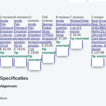
2 reviews
4 reviews
11
216
9 reviews
7 reviews
1 review
Jende
Jende
reviews
reviews
Jende
Wicked Edge
Kizer Dro
Poly
Poly
Jende
Skerper
Kangaroo
diamantpasta,
Bear Zero
Diamond
Diamond
Poly
Pocket
Leather
1 en 0,5
Ki3619B
Emulsion
Emulsion
Diamond
Strop
Bench
micron
Matte DL
1 micron
1 micron
Emulsion
STP002,
Strop
€ 16,45
Ultra M39
stropping
stropping
4 micron
stropping
€ 37,00
Op voorraad
Dark Blue
emulsie,
emulsie,
stropping
paddle
Op
Aluminium
25 ml
50 ml
emulsie,
€ 20,00
voorraad
zakmes, 
€ 42,00
€ 74,00
7 ml
Op
design
Op
Op
€ 19,00
voorraad
€ 137,99
voorraad
voorraad
Op
Op voorr
voorraad
Specificaties
Algemeen
Merk