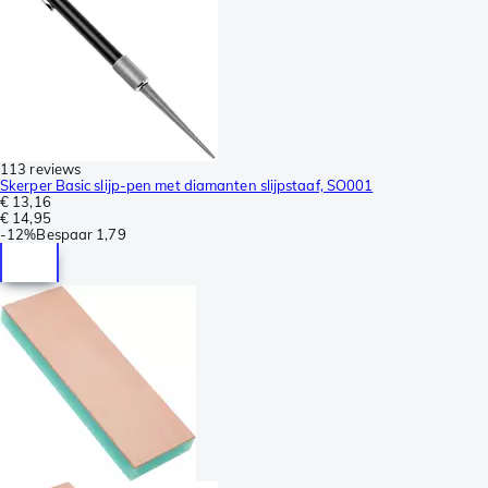
113 reviews
Skerper Basic slijp-pen met diamanten slijpstaaf, SO001
€ 13,16
€ 14,95
-
12%
Bespaar
1,79