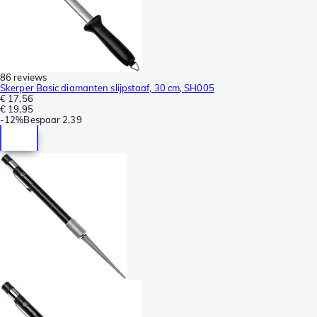
86 reviews
Skerper Basic diamanten slijpstaaf, 30 cm, SH005
€ 17,56
€ 19,95
-
12%
Bespaar
2,39