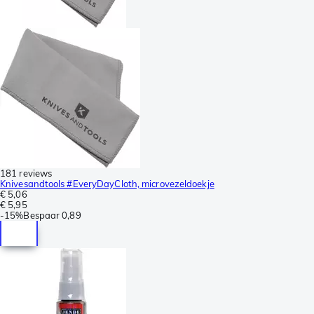
181 reviews
Knivesandtools #EveryDayCloth, microvezeldoekje
€ 5,06
€ 5,95
-
15%
Bespaar
0,89