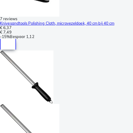
7 reviews
Knivesandtools Polishing Cloth, microvezeldoek, 40 cm bij 40 cm
€ 6,37
€ 7,49
-
15%
Bespaar
1,12