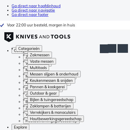
Ga direct naar hoofdinhoud
Ga direct naar navigatie
Ga direct naar footer
Voor 22:00 uur besteld, morgen in huis
Categorieën
Categorieën
Zakmessen
Zakmessen
Vaste messen
Vaste messen
Multitools
Multitools
Messen slijpen & onderhoud
Messen slijpen & onderhoud
Keukenmessen & snijden
Keukenmessen & snijden
Pannen & kookgerei
Pannen & kookgerei
Outdoor & gear
Outdoor & gear
Bijlen & tuingereedschap
Bijlen & tuingereedschap
Zaklampen & batterijen
Zaklampen & batterijen
Verrekijkers & monoculairs
Verrekijkers & monoculairs
Houtbewerkingsgereedschap
Houtbewerkingsgereedschap
Explore