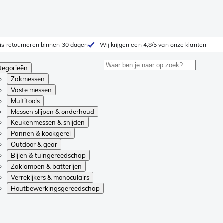
is retourneren binnen 30 dagen
Wij krijgen een 4,8/5 van onze klanten
tegorieën
Zakmessen
Vaste messen
Multitools
Messen slijpen & onderhoud
Keukenmessen & snijden
Pannen & kookgerei
Outdoor & gear
Bijlen & tuingereedschap
Zaklampen & batterijen
Verrekijkers & monoculairs
Houtbewerkingsgereedschap