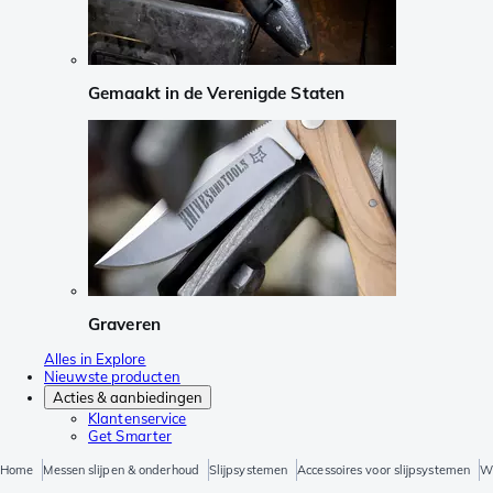
Gemaakt in de Verenigde Staten
Graveren
Alles in Explore
Nieuwste producten
Acties & aanbiedingen
Klantenservice
Get Smarter
Home
Messen slijpen & onderhoud
Slijpsystemen
Accessoires voor slijpsystemen
Wi