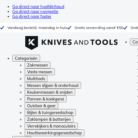
Ga direct naar hoofdinhoud
Ga direct naar navigatie
Ga direct naar footer
Vandaag besteld, maandag in huis
Gratis verzending vanaf €50
Grat
Ca
Categorieën
Zakmessen
Vaste messen
Multitools
Messen slijpen & onderhoud
Keukenmessen & snijden
Pannen & kookgerei
Outdoor & gear
Bijlen & tuingereedschap
Zaklampen & batterijen
Verrekijkers & monoculairs
Houtbewerkingsgereedschap