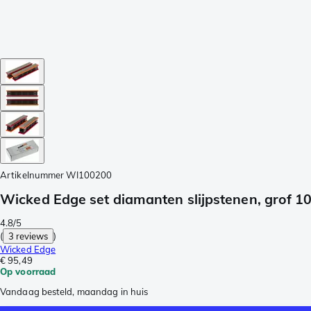
Artikelnummer
WI100200
Wicked Edge set diamanten slijpstenen, grof 1
4.8/5
(
3 reviews
)
Wicked Edge
€ 95,49
Op voorraad
Vandaag besteld, maandag in huis