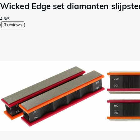
Wicked Edge set diamanten slijpste
4.8/5
(
3 reviews
)