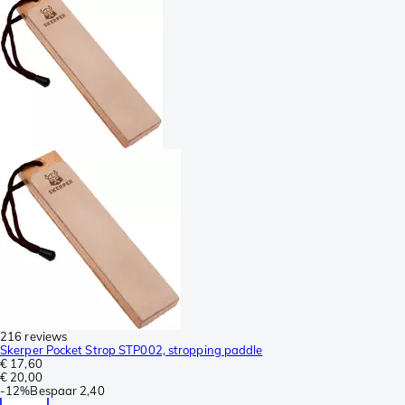
216 reviews
Skerper Pocket Strop STP002, stropping paddle
€ 17,60
€ 20,00
-
12%
Bespaar
2,40