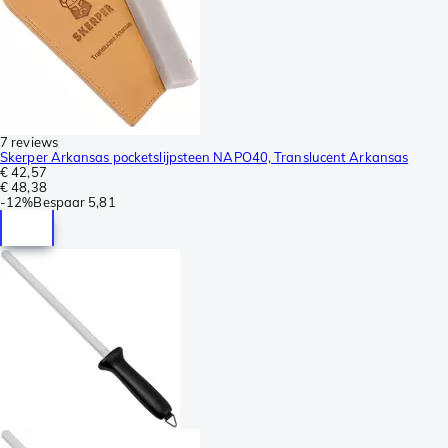
7 reviews
Skerper Arkansas pocketslijpsteen NAPO40, Translucent Arkansas
€ 42,57
€ 48,38
-
12%
Bespaar
5,81