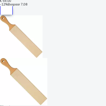
€ 59,00
-
12%
Bespaar
7,08