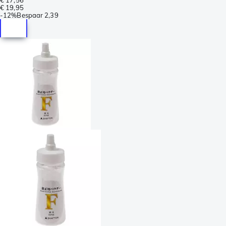
€ 19,95
-
12%
Bespaar
2,39