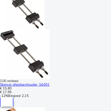
116 reviews
Skerper slijpsteenhouder, SA001
€ 15,80
€ 17,95
-
12%
Bespaar
2,15