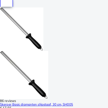
86 reviews
Skerper Basic diamanten slijpstaaf, 30 cm, SH005
€ 17,56