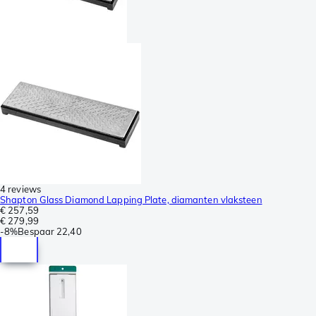
4 reviews
Shapton Glass Diamond Lapping Plate, diamanten vlaksteen
€ 257,59
€ 279,99
-
8%
Bespaar
22,40