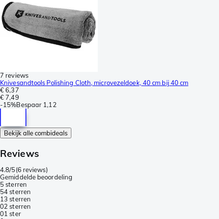
7 reviews
Knivesandtools Polishing Cloth, microvezeldoek, 40 cm bij 40 cm
€ 6,37
€ 7,49
-
15%
Bespaar
1,12
Bekijk alle combideals
Reviews
4.8/5
(
6 reviews
)
Gemiddelde beoordeling
5 sterren
5
4 sterren
1
3 sterren
0
2 sterren
0
1 ster