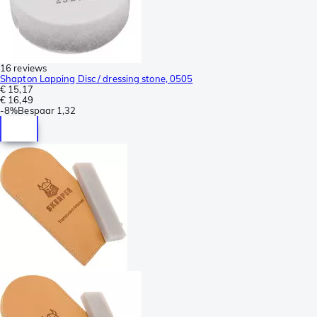
16 reviews
Shapton Lapping Disc / dressing stone, 0505
€ 15,17
€ 16,49
-
8%
Bespaar
1,32