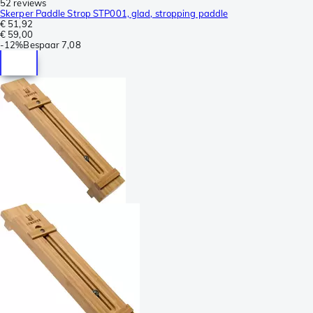
52 reviews
Skerper Paddle Strop STP001, glad, stropping paddle
€ 51,92
€ 59,00
-
12%
Bespaar
7,08