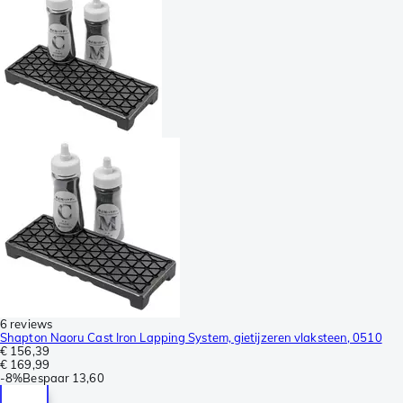
6 reviews
Shapton Naoru Cast Iron Lapping System, gietijzeren vlaksteen, 0510
€ 156,39
€ 169,99
-
8%
Bespaar
13,60