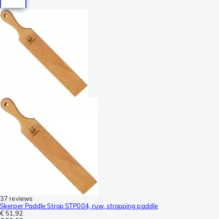
37 reviews
Skerper Paddle Strop STP004, ruw, stropping paddle
€ 51,92