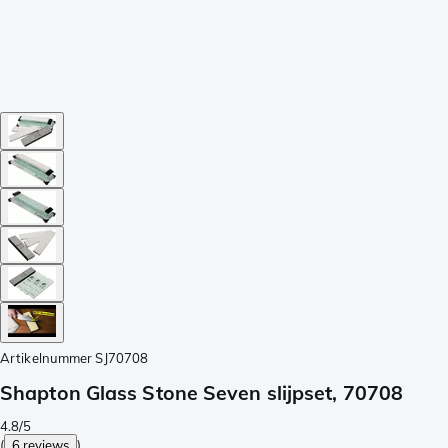
Artikelnummer
SJ70708
Shapton Glass Stone Seven slijpset, 70708
4.8/5
(
6 reviews
)