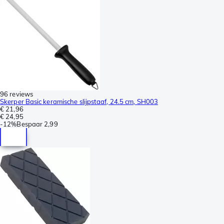
96 reviews
Skerper Basic keramische slijpstaaf, 24.5 cm, SH003
€ 21,96
€ 24,95
-
12%
Bespaar
2,99