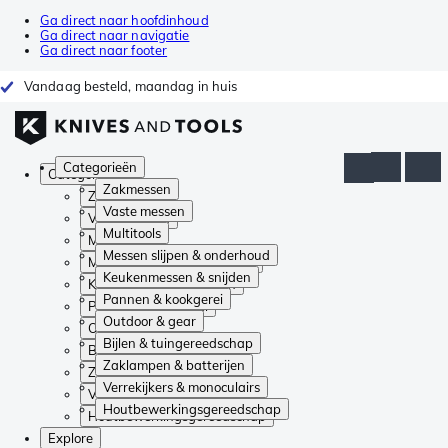
Ga direct naar hoofdinhoud
Ga direct naar navigatie
Ga direct naar footer
Vandaag besteld, maandag in huis
Categorieën
Categorieën
Zakmessen
Zakmessen
Vaste messen
Vaste messen
Multitools
Multitools
Messen slijpen & onderhoud
Messen slijpen & onderhoud
Keukenmessen & snijden
Keukenmessen & snijden
Pannen & kookgerei
Pannen & kookgerei
Outdoor & gear
Outdoor & gear
Bijlen & tuingereedschap
Bijlen & tuingereedschap
Zaklampen & batterijen
Zaklampen & batterijen
Verrekijkers & monoculairs
Verrekijkers & monoculairs
Houtbewerkingsgereedschap
Houtbewerkingsgereedschap
Explore