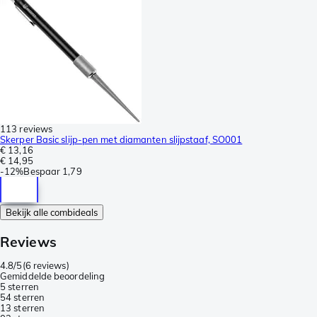
113 reviews
Skerper Basic slijp-pen met diamanten slijpstaaf, SO001
€ 13,16
€ 14,95
-
12%
Bespaar
1,79
Bekijk alle combideals
Reviews
4.8/5
(
6 reviews
)
Gemiddelde beoordeling
5 sterren
5
4 sterren
1
3 sterren