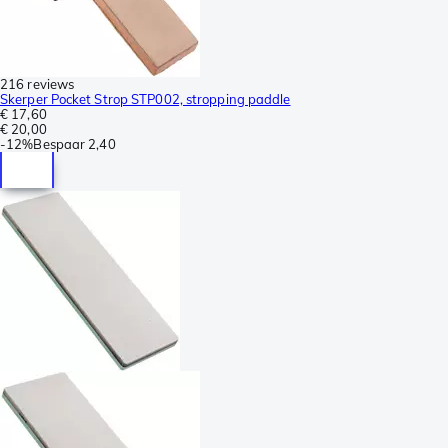
216 reviews
Skerper Pocket Strop STP002, stropping paddle
€ 17,60
€ 20,00
-
12%
Bespaar
2,40