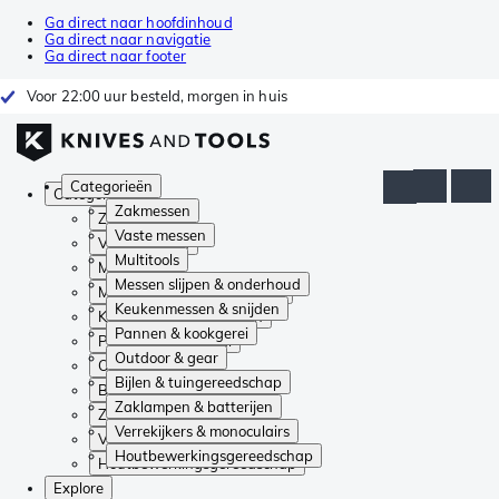
Ga direct naar hoofdinhoud
Ga direct naar navigatie
Ga direct naar footer
Voor 22:00 uur besteld, morgen in huis
Categorieën
Categorieën
Zakmessen
Zakmessen
Vaste messen
Vaste messen
Multitools
Multitools
Messen slijpen & onderhoud
Messen slijpen & onderhoud
Keukenmessen & snijden
Keukenmessen & snijden
Pannen & kookgerei
Pannen & kookgerei
Outdoor & gear
Outdoor & gear
Bijlen & tuingereedschap
Bijlen & tuingereedschap
Zaklampen & batterijen
Zaklampen & batterijen
Verrekijkers & monoculairs
Verrekijkers & monoculairs
Houtbewerkingsgereedschap
Houtbewerkingsgereedschap
Explore