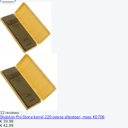
12 reviews
Shapton Pro Stone korrel 220 coarse slijpsteen, moss, K0706
€ 39,98
€ 42,99