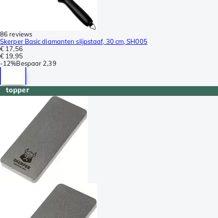
86 reviews
Skerper Basic diamanten slijpstaaf, 30 cm, SH005
€ 17,56
€ 19,95
-
12%
Bespaar
2,39
topper