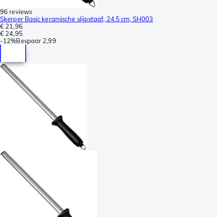
96 reviews
Skerper Basic keramische slijpstaaf, 24.5 cm, SH003
€ 21,96
€ 24,95
-
12%
Bespaar
2,99