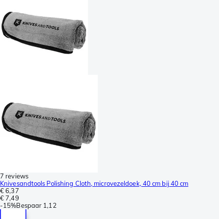
7 reviews
Knivesandtools Polishing Cloth, microvezeldoek, 40 cm bij 40 cm
€ 6,37
€ 7,49
-
15%
Bespaar
1,12