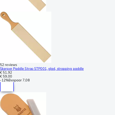
52 reviews
Skerper Paddle Strop STP001, glad, stropping paddle
€ 51,92
€ 59,00
-
12%
Bespaar
7,08