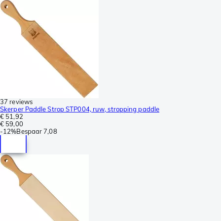
37 reviews
Skerper Paddle Strop STP004, ruw, stropping paddle
€ 51,92
€ 59,00
-
12%
Bespaar
7,08