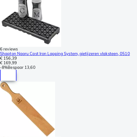
6 reviews
Shapton Naoru Cast Iron Lapping System, gietijzeren vlaksteen, 0510
€ 156,39
€ 169,99
-
8%
Bespaar
13,60