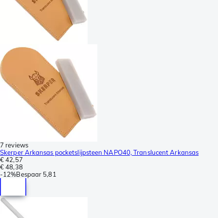
7 reviews
Skerper Arkansas pocketslijpsteen NAPO40, Translucent Arkansas
€ 42,57
€ 48,38
-
12%
Bespaar
5,81