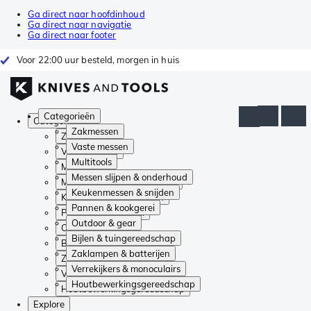
Ga direct naar hoofdinhoud
Ga direct naar navigatie
Ga direct naar footer
Voor 22:00 uur besteld, morgen in huis
Categorieën
Categorieën
Zakmessen
Zakmessen
Vaste messen
Vaste messen
Multitools
Multitools
Messen slijpen & onderhoud
Messen slijpen & onderhoud
Keukenmessen & snijden
Keukenmessen & snijden
Pannen & kookgerei
Pannen & kookgerei
Outdoor & gear
Outdoor & gear
Bijlen & tuingereedschap
Bijlen & tuingereedschap
Zaklampen & batterijen
Zaklampen & batterijen
Verrekijkers & monoculairs
Verrekijkers & monoculairs
Houtbewerkingsgereedschap
Houtbewerkingsgereedschap
Explore