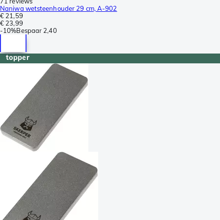
71 reviews
Naniwa wetsteenhouder 29 cm, A-902
€ 21,59
€ 23,99
-
10%
Bespaar
2,40
topper