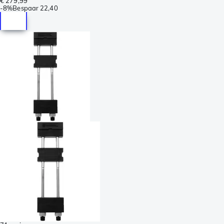
€ 279,99
-
8%
Bespaar
22,40