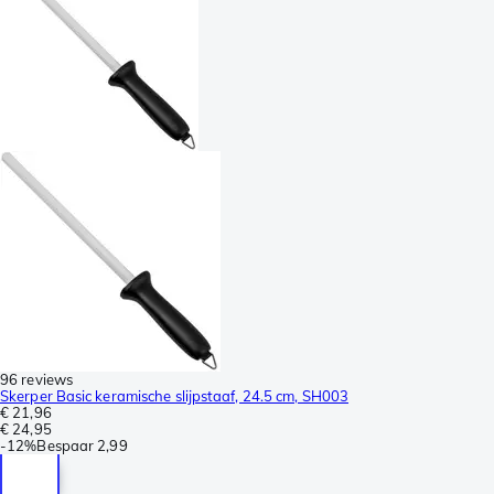
96 reviews
Skerper Basic keramische slijpstaaf, 24.5 cm, SH003
€ 21,96
€ 24,95
-
12%
Bespaar
2,99