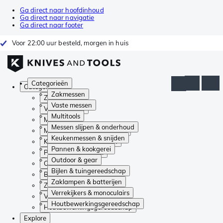
Ga direct naar hoofdinhoud
Ga direct naar navigatie
Ga direct naar footer
Voor 22:00 uur besteld, morgen in huis
Categorieën
Categorieën
Zakmessen
Zakmessen
Vaste messen
Vaste messen
Multitools
Multitools
Messen slijpen & onderhoud
Messen slijpen & onderhoud
Keukenmessen & snijden
Keukenmessen & snijden
Pannen & kookgerei
Pannen & kookgerei
Outdoor & gear
Outdoor & gear
Bijlen & tuingereedschap
Bijlen & tuingereedschap
Zaklampen & batterijen
Zaklampen & batterijen
Verrekijkers & monoculairs
Verrekijkers & monoculairs
Houtbewerkingsgereedschap
Houtbewerkingsgereedschap
Explore