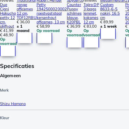
reviews
Traditional
Robert Herder
Spyderco
reviews
Messermeister
Zw
Due
range
Petty
Counter
Tojiro DP
Custom
Pr
Cigni
officemes
1942500020002
Puppy
3 laags
8633-6-5
''
Hakucho
12 cm,
roestvaststaal
schilmes
lemmet,
nakiri, 16.5
2
petty 12
TOF12RBU
kersenhout
blauw,
koksmes
cm
K
cm,
€ 36,00
officemes, 13 cm
K20PBL
12 cm
€ 89,99
2
olijfhout
± 1
€ 58,99
€ 36,99
€ 83,00
± 1 week
€
€ 41,99
maand
Op voorraad
Op
Op
O
€ 48,90
voorraad
voorraad
v
Op
voorraad
Specificaties
Algemeen
Merk
Shizu Hamono
Kleur