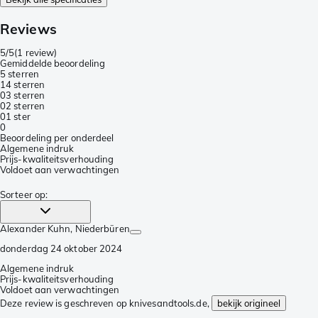
Reviews
5/5
(
1 review
)
Gemiddelde beoordeling
5 sterren
1
4 sterren
0
3 sterren
0
2 sterren
0
1 ster
0
Beoordeling per onderdeel
Algemene indruk
Prijs-kwaliteitsverhouding
Voldoet aan verwachtingen
Sorteer op
:
Alexander Kuhn
, Niederbüren
donderdag 24 oktober 2024
Algemene indruk
Prijs-kwaliteitsverhouding
Voldoet aan verwachtingen
Deze review is geschreven op knivesandtools.de,
bekijk origineel