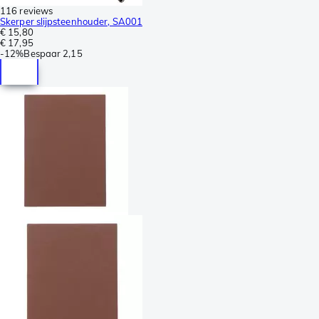
116 reviews
Skerper slijpsteenhouder, SA001
€ 15,80
€ 17,95
-
12%
Bespaar
2,15