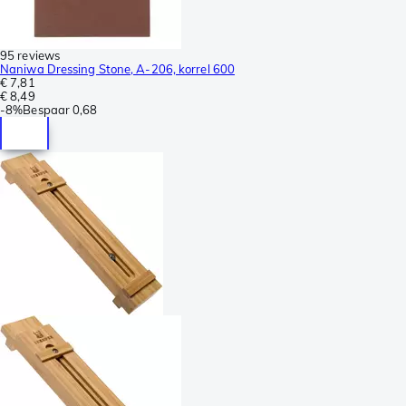
95 reviews
Naniwa Dressing Stone, A-206, korrel 600
€ 7,81
€ 8,49
-
8%
Bespaar
0,68