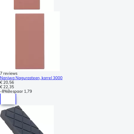
7 reviews
Naniwa Nagurasteen, korrel 3000
€ 20,56
€ 22,35
-
8%
Bespaar
1,79