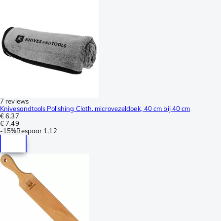
7 reviews
Knivesandtools Polishing Cloth, microvezeldoek, 40 cm bij 40 cm
€ 6,37
€ 7,49
-
15%
Bespaar
1,12