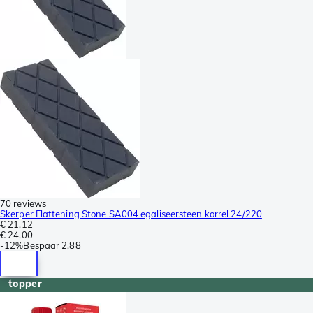
70 reviews
Skerper Flattening Stone SA004 egaliseersteen korrel 24/220
€ 21,12
€ 24,00
-
12%
Bespaar
2,88
topper