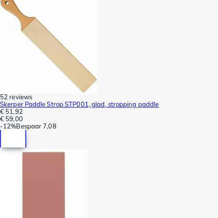
52 reviews
Skerper Paddle Strop STP001, glad, stropping paddle
€ 51,92
€ 59,00
-
12%
Bespaar
7,08