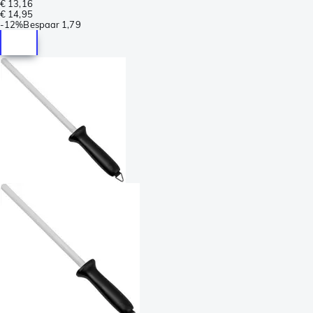
€ 13,16
€ 14,95
-
12%
Bespaar
1,79