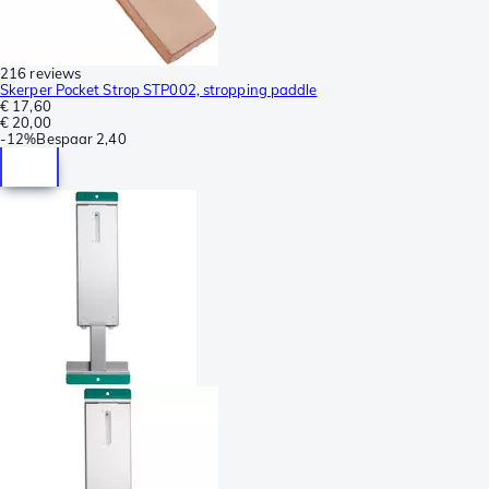
216 reviews
Skerper Pocket Strop STP002, stropping paddle
€ 17,60
€ 20,00
-
12%
Bespaar
2,40