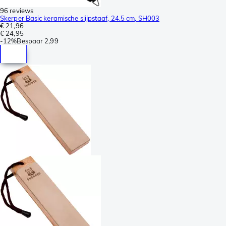
96 reviews
Skerper Basic keramische slijpstaaf, 24.5 cm, SH003
€ 21,96
€ 24,95
-
12%
Bespaar
2,99