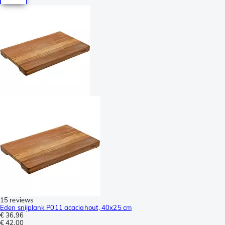
15 reviews
Eden snijplank P011 acaciahout, 40x25 cm
€ 36,96
€ 42,00