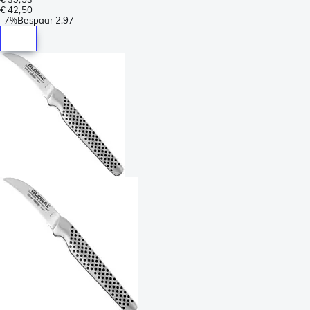
€ 42,50
-
7%
Bespaar
2,97