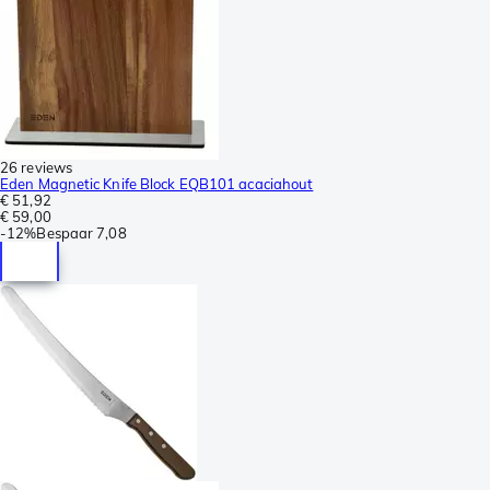
26 reviews
Eden Magnetic Knife Block EQB101 acaciahout
€ 51,92
€ 59,00
-
12%
Bespaar
7,08