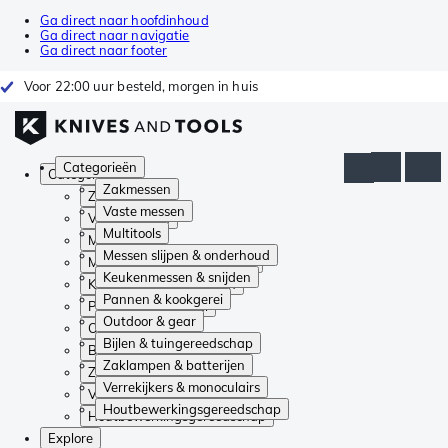
Ga direct naar hoofdinhoud
Ga direct naar navigatie
Ga direct naar footer
Voor 22:00 uur besteld, morgen in huis
Categorieën
Categorieën
Zakmessen
Zakmessen
Vaste messen
Vaste messen
Multitools
Multitools
Messen slijpen & onderhoud
Messen slijpen & onderhoud
Keukenmessen & snijden
Keukenmessen & snijden
Pannen & kookgerei
Pannen & kookgerei
Outdoor & gear
Outdoor & gear
Bijlen & tuingereedschap
Bijlen & tuingereedschap
Zaklampen & batterijen
Zaklampen & batterijen
Verrekijkers & monoculairs
Verrekijkers & monoculairs
Houtbewerkingsgereedschap
Houtbewerkingsgereedschap
Explore