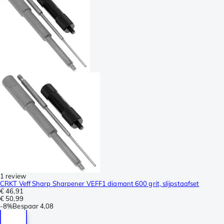
1 review
CRKT Veff Sharp Sharpener VEFF1 diamant 600 grit, slijpstaafset
€ 46,91
€ 50,99
-
8%
Bespaar
4,08