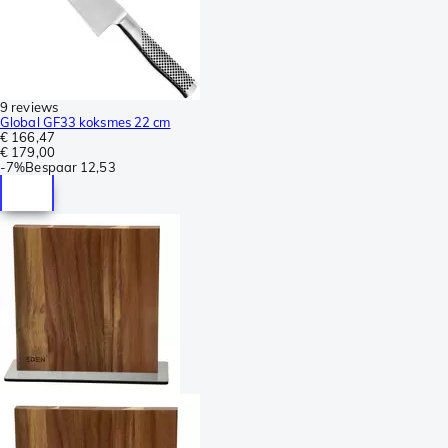
9 reviews
Global GF33 koksmes 22 cm
€ 166,47
€ 179,00
-
7%
Bespaar
12,53