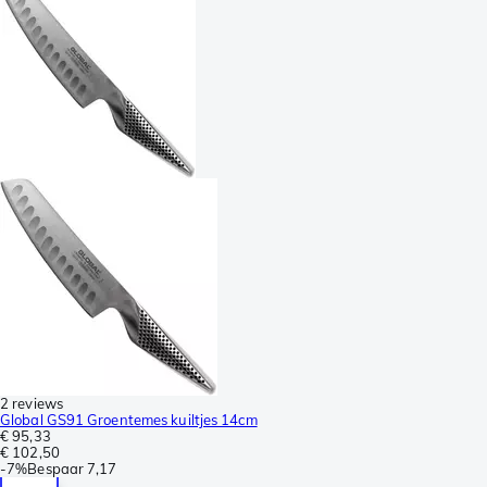
2 reviews
Global GS91 Groentemes kuiltjes 14cm
€ 95,33
€ 102,50
-
7%
Bespaar
7,17