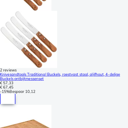
2 reviews
Knivesandtools Traditional Buckels, roestvast staal, olijfhout, 4-delige
Buckels ontbijtmessenset
€ 57,33
€ 67,45
-
15%
Bespaar
10,12