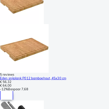
5 reviews
Eden snijplank P012 bamboehout, 45x30 cm
€ 56,32
€ 64,00
-
12%
Bespaar
7,68