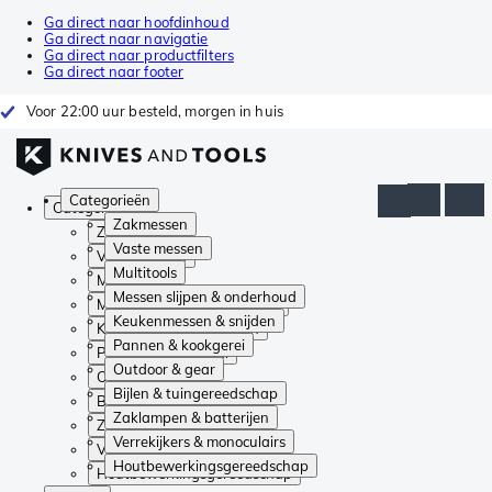
Ga direct naar hoofdinhoud
Ga direct naar navigatie
Ga direct naar productfilters
Ga direct naar footer
Voor 22:00 uur besteld, morgen in huis
Categorieën
Categorieën
Zakmessen
Zakmessen
Vaste messen
Vaste messen
Multitools
Multitools
Messen slijpen & onderhoud
Messen slijpen & onderhoud
Keukenmessen & snijden
Keukenmessen & snijden
Pannen & kookgerei
Pannen & kookgerei
Outdoor & gear
Outdoor & gear
Bijlen & tuingereedschap
Bijlen & tuingereedschap
Zaklampen & batterijen
Zaklampen & batterijen
Verrekijkers & monoculairs
Verrekijkers & monoculairs
Houtbewerkingsgereedschap
Houtbewerkingsgereedschap