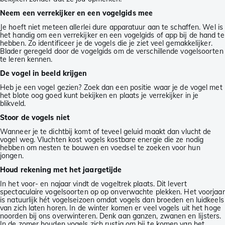
Neem een verrekijker en een vogelgids mee
Je hoeft niet meteen allerlei dure apparatuur aan te schaffen. Wel is
het handig om een verrekijker en een vogelgids of app bij de hand te
hebben. Zo identificeer je de vogels die je ziet veel gemakkelijker.
Blader geregeld door de vogelgids om de verschillende vogelsoorten
te leren kennen.
De vogel in beeld krijgen
Heb je een vogel gezien? Zoek dan een positie waar je de vogel met
het blote oog goed kunt bekijken en plaats je verrekijker in je
blikveld.
Stoor de vogels niet
Wanneer je te dichtbij komt of teveel geluid maakt dan vlucht de
vogel weg. Vluchten kost vogels kostbare energie die ze nodig
hebben om nesten te bouwen en voedsel te zoeken voor hun
jongen.
Houd rekening met het jaargetijde
In het voor- en najaar vindt de vogeltrek plaats. Dit levert
spectaculaire vogelsoorten op op onverwachte plekken. Het voorjaar
is natuurlijk hét vogelseizoen omdat vogels dan broeden en luidkeels
van zich laten horen. In de winter komen er veel vogels uit het hoge
noorden bij ons overwinteren. Denk aan ganzen, zwanen en lijsters.
In de zomer houden vogels zich rustig om bij te komen van het