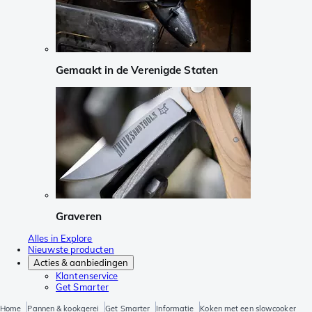
Gemaakt in de Verenigde Staten
Graveren
Alles in Explore
Nieuwste producten
Acties & aanbiedingen
Klantenservice
Get Smarter
Home
Pannen & kookgerei
Get Smarter
Informatie
Koken met een slowcooker