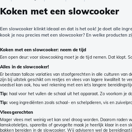
Koken met een slowcooker
Een slowcooker klinkt ideaal en dat is het ook! Je doet alle in
kook je nou precies met een slowcooker? En welke producten zijn
Koken met een slowcooker: neem de tijd
Een open deur: voor slowcooking moet je de tijd nemen. Dat klopt. 
Alles in de slowcooker!
Er bestaan talloze variaties van stoofgerechten in alle culturen van
zijn bij uitstek geschikt om restjes en vlees van lagere kwaliteit te 
voedsel kan ook, hou wel rekening met een iets langere bereidingstij
Tip:
haal voor het vullen de schaal uit het apparaat. Zo voorkom je 
Tip:
voeg ingrediënten zoals schaal- en schelpdieren, vis en zuivelp
Vleesgerechten
Mager vlees met weinig vet kan snel droog worden. Daarom raden wij
lamskoteletjes, spareribs of gevogelte maak je heerlijk klaar in een s
bakken bereiden in de slowcooker. Wij adviseren wel de bereidingstij