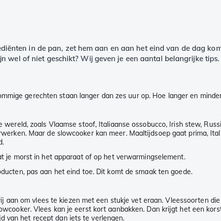
grediënten in de pan, zet hem aan en aan het eind van de dag ko
 wel of niet geschikt? Wij geven je een aantal belangrijke tips.
Sommige gerechten staan langer dan zes uur op. Hoe langer en minder
 de wereld, zoals Vlaamse stoof, Italiaanse ossobucco, Irish stew, R
verwerken. Maar de slowcooker kan meer. Maaltijdsoep gaat prima, Itali
d.
dat je morst in het apparaat of op het verwarmingselement.
roducten, pas aan het eind toe. Dit komt de smaak ten goede.
 aan om vlees te kiezen met een stukje vet eraan. Vleessoorten die
lowcooker. Vlees kan je eerst kort aanbakken. Dan krijgt het een korstj
d van het recept dan iets te verlengen.