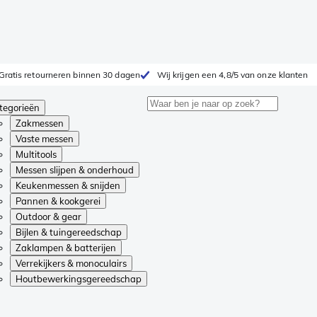
Gratis retourneren binnen 30 dagen
Wij krijgen een 4,8/5 van onze klanten
tegorieën
Zakmessen
Vaste messen
Multitools
Messen slijpen & onderhoud
Keukenmessen & snijden
Pannen & kookgerei
Outdoor & gear
Bijlen & tuingereedschap
Zaklampen & batterijen
Verrekijkers & monoculairs
Houtbewerkingsgereedschap