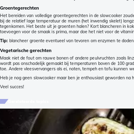
Groentegerechten
Het bereiden van volledige groentegerechten in de slowcooker zoude
bij de relatief lage temperatuur de muren (het inwendig skelet) lang
tegenkomen. Het beste uit je groenten halen? Kort blancheren in ko
toevoegen voor de smaak is prima, maar doe het niet voor de vitami
Tip:
blancheer groente eventueel van tevoren om enzymen te doden. 
Vegetarische gerechten
Maak niet de fout om rauwe bonen of andere peulvruchten zoals linze
wordt pas onschadelijk gemaakt bij temperaturen boven de 100 grade
toe. Andere vleesvervangers als ei, noten, tempeh en tofu kunnen w
Heb je nog geen slowcooker maar ben je enthousiast geworden na h
Veel succes!
Gerelateerde topics