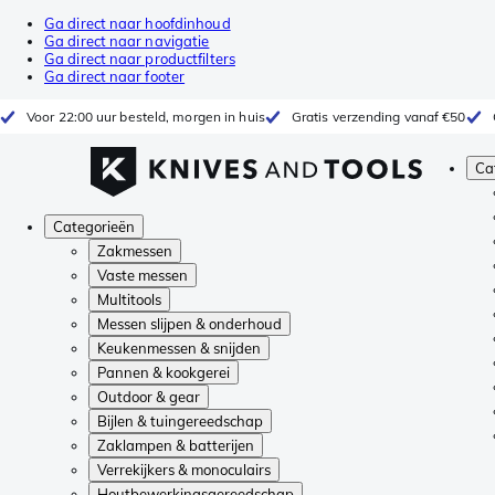
Ga direct naar hoofdinhoud
Ga direct naar navigatie
Ga direct naar productfilters
Ga direct naar footer
Voor 22:00 uur besteld, morgen in huis
Gratis verzending vanaf €50
Ca
Categorieën
Zakmessen
Vaste messen
Multitools
Messen slijpen & onderhoud
Keukenmessen & snijden
Pannen & kookgerei
Outdoor & gear
Bijlen & tuingereedschap
Zaklampen & batterijen
Verrekijkers & monoculairs
Houtbewerkingsgereedschap