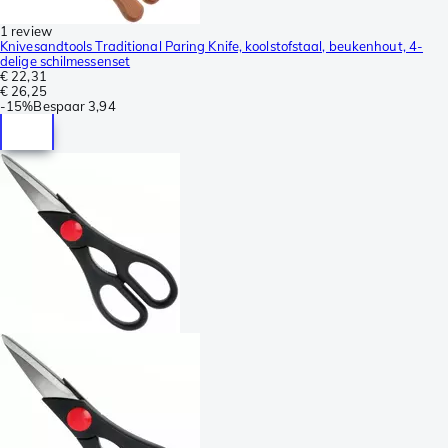
1 review
Knivesandtools Traditional Paring Knife, koolstofstaal, beukenhout, 4-
delige schilmessenset
€ 22,31
€ 26,25
-
15%
Bespaar
3,94