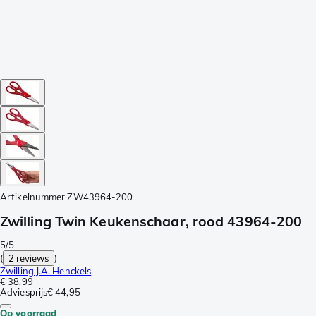
Artikelnummer
ZW43964-200
Zwilling Twin Keukenschaar, rood 43964-200
5/5
(
2 reviews
)
Zwilling J.A. Henckels
€ 38,99
Adviesprijs
€ 44,95
Op voorraad