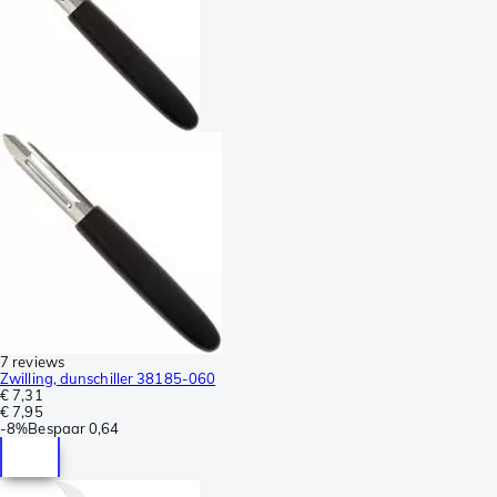
7 reviews
Zwilling, dunschiller 38185-060
€ 7,31
€ 7,95
-
8%
Bespaar
0,64