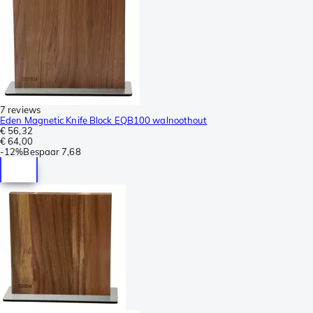
7 reviews
Eden Magnetic Knife Block EQB100 walnoothout
€ 56,32
€ 64,00
-
12%
Bespaar
7,68