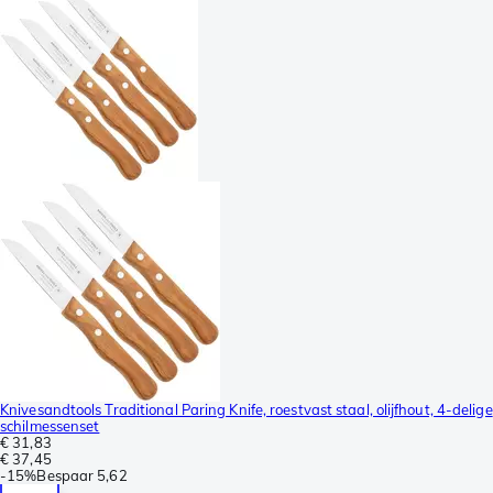
Knivesandtools Traditional Paring Knife, roestvast staal, olijfhout, 4-delige
schilmessenset
€ 31,83
€ 37,45
-
15%
Bespaar
5,62