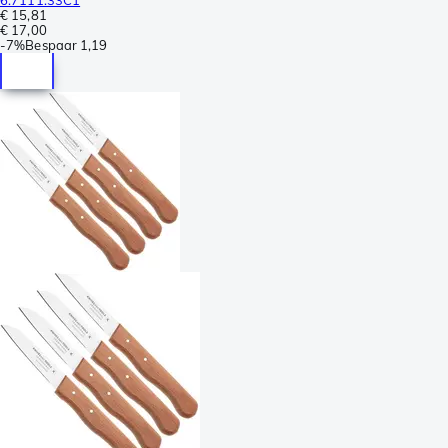
€ 15,81
€ 17,00
-
7%
Bespaar
1,19