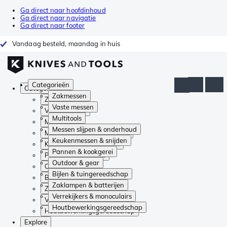
Ga direct naar hoofdinhoud
Ga direct naar navigatie
Ga direct naar footer
Vandaag besteld, maandag in huis
Categorieën
Categorieën
Zakmessen
Zakmessen
Vaste messen
Vaste messen
Multitools
Multitools
Messen slijpen & onderhoud
Messen slijpen & onderhoud
Keukenmessen & snijden
Keukenmessen & snijden
Pannen & kookgerei
Pannen & kookgerei
Outdoor & gear
Outdoor & gear
Bijlen & tuingereedschap
Bijlen & tuingereedschap
Zaklampen & batterijen
Zaklampen & batterijen
Verrekijkers & monoculairs
Verrekijkers & monoculairs
Houtbewerkingsgereedschap
Houtbewerkingsgereedschap
Explore