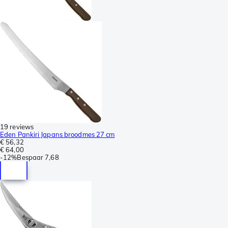
19 reviews
Eden Pankiri Japans broodmes 27 cm
€ 56,32
€ 64,00
-
12%
Bespaar
7,68