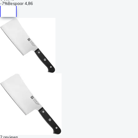
-
7%
Bespaar
4,86
2 reviews