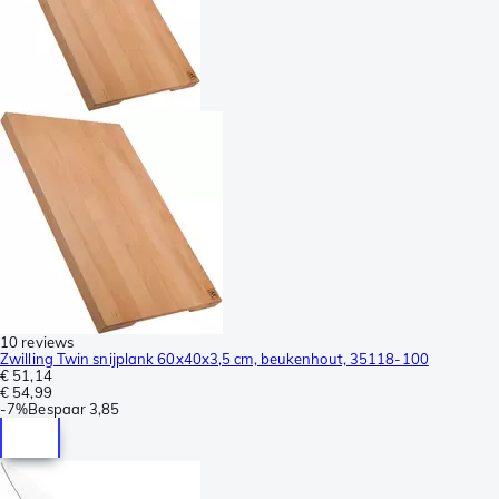
10 reviews
Zwilling Twin snijplank 60x40x3,5 cm, beukenhout, 35118-100
€ 51,14
€ 54,99
-
7%
Bespaar
3,85