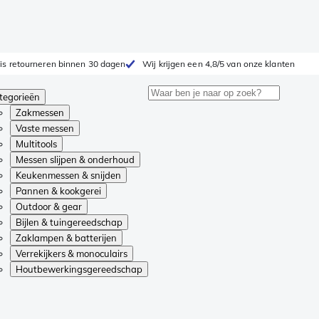
is retourneren binnen 30 dagen
Wij krijgen een 4,8/5 van onze klanten
tegorieën
Zakmessen
Vaste messen
Multitools
Messen slijpen & onderhoud
Keukenmessen & snijden
Pannen & kookgerei
Outdoor & gear
Bijlen & tuingereedschap
Zaklampen & batterijen
Verrekijkers & monoculairs
Houtbewerkingsgereedschap