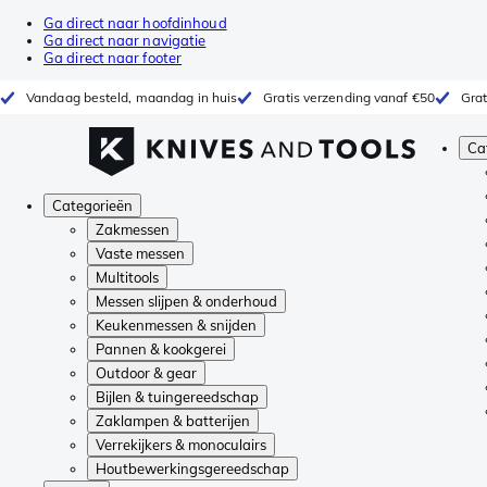
Ga direct naar hoofdinhoud
Ga direct naar navigatie
Ga direct naar footer
Vandaag besteld, maandag in huis
Gratis verzending vanaf €50
Grat
Ca
Categorieën
Zakmessen
Vaste messen
Multitools
Messen slijpen & onderhoud
Keukenmessen & snijden
Pannen & kookgerei
Outdoor & gear
Bijlen & tuingereedschap
Zaklampen & batterijen
Verrekijkers & monoculairs
Houtbewerkingsgereedschap