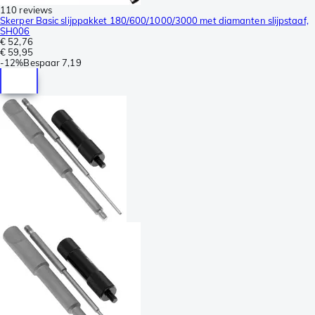
110 reviews
Skerper Basic slijppakket 180/600/1000/3000 met diamanten slijpstaaf,
SH006
€ 52,76
€ 59,95
-
12%
Bespaar
7,19