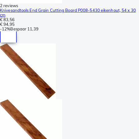
2 reviews
Knivesandtools End Grain Cutting Board P008-5430 eikenhout, 54 x 30
cm
€ 83,56
€ 94,95
-
12%
Bespaar
11,39