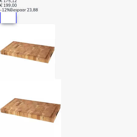
€ 175,12
€ 199,00
-
12%
Bespaar
23,88