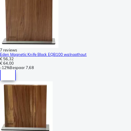
7 reviews
Eden Magnetic Knife Block EQB100 walnoothout
€ 56,32
€ 64,00
-
12%
Bespaar
7,68