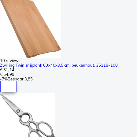
10 reviews
Zwilling Twin snijplank 60x40x3,5 cm, beukenhout, 35118-100
€ 51,14
€ 54,99
-
7%
Bespaar
3,85