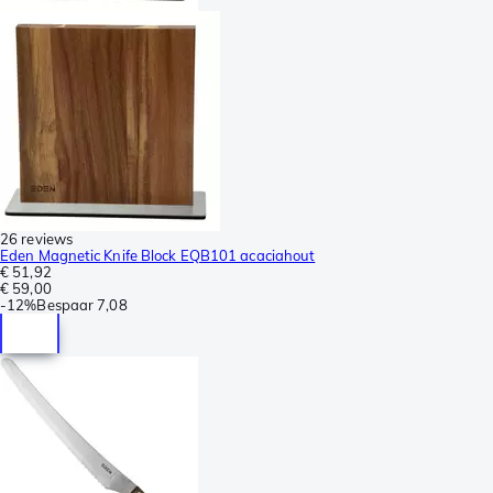
26 reviews
Eden Magnetic Knife Block EQB101 acaciahout
€ 51,92
€ 59,00
-
12%
Bespaar
7,08