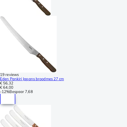
19 reviews
Eden Pankiri Japans broodmes 27 cm
€ 56,32
€ 64,00
-
12%
Bespaar
7,68