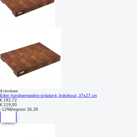
4 reviews
Eden handgemaakte snijplank, Irokohout, 37x27 cm
€ 192,72
€ 219,00
-
12%
Bespaar
26,28