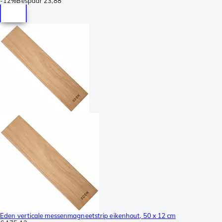
-
12%
Bespaar
23,88
Eden verticale messenmagneetstrip eikenhout, 50 x 12 cm