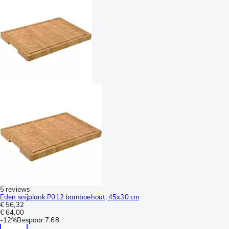
5 reviews
Eden snijplank P012 bamboehout, 45x30 cm
€ 56,32
€ 64,00
-
12%
Bespaar
7,68