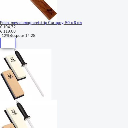
Eden-messenmagneetstrip Curupay, 50 x 6 cm
€ 104,72
€ 119,00
-
12%
Bespaar
14,28