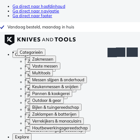
Ga direct naar hoofdinhoud
Ga direct naar navigatie
Ga direct naar footer
Vandaag besteld, maandag in huis
Categorieën
Categorieën
Zakmessen
Zakmessen
Vaste messen
Vaste messen
Multitools
Multitools
Messen slijpen & onderhoud
Messen slijpen & onderhoud
Keukenmessen & snijden
Keukenmessen & snijden
Pannen & kookgerei
Pannen & kookgerei
Outdoor & gear
Outdoor & gear
Bijlen & tuingereedschap
Bijlen & tuingereedschap
Zaklampen & batterijen
Zaklampen & batterijen
Verrekijkers & monoculairs
Verrekijkers & monoculairs
Houtbewerkingsgereedschap
Houtbewerkingsgereedschap
Explore