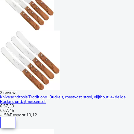
2 reviews
Knivesandtools Traditional Buckels, roestvast staal, olijfhout, 4-delige
Buckels ontbijtmessenset
€ 57,33
€ 67,45
-
15%
Bespaar
10,12