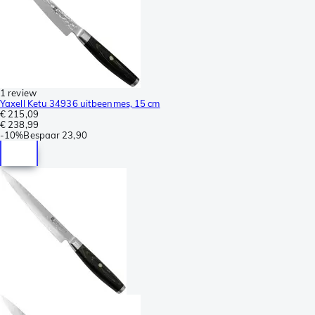
1 review
Yaxell Ketu 34936 uitbeenmes, 15 cm
€ 215,09
€ 238,99
-
10%
Bespaar
23,90