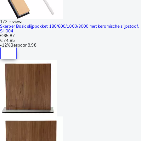
172 reviews
Skerper Basic slijppakket 180/600/1000/3000 met keramische slijpstaaf,
SH004
€ 65,87
€ 74,85
-
12%
Bespaar
8,98