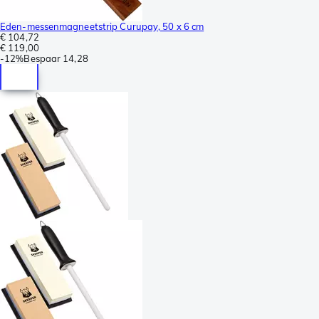
Eden-messenmagneetstrip Curupay, 50 x 6 cm
€ 104,72
€ 119,00
-
12%
Bespaar
14,28