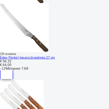
19 reviews
Eden Pankiri Japans broodmes 27 cm
€ 56,32
€ 64,00
-
12%
Bespaar
7,68