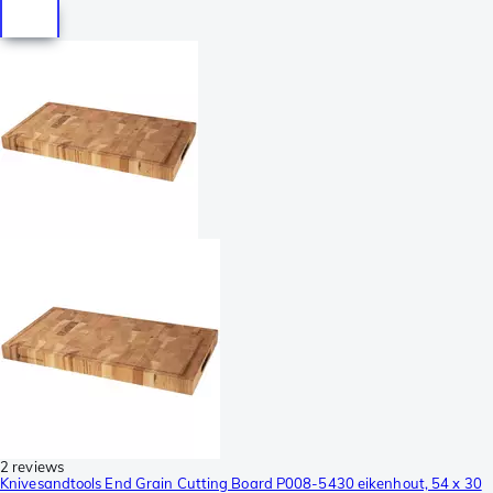
2 reviews
Knivesandtools End Grain Cutting Board P008-5430 eikenhout, 54 x 30