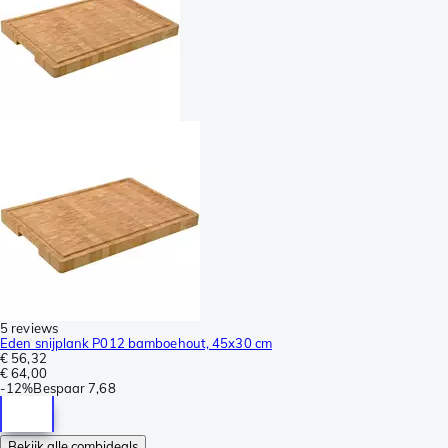
5 reviews
Eden snijplank P012 bamboehout, 45x30 cm
€ 56,32
€ 64,00
-
12%
Bespaar
7,68
Bekijk alle combideals