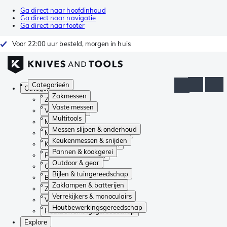
Ga direct naar hoofdinhoud
Ga direct naar navigatie
Ga direct naar footer
Voor 22:00 uur besteld, morgen in huis
Categorieën
Categorieën
Zakmessen
Zakmessen
Vaste messen
Vaste messen
Multitools
Multitools
Messen slijpen & onderhoud
Messen slijpen & onderhoud
Keukenmessen & snijden
Keukenmessen & snijden
Pannen & kookgerei
Pannen & kookgerei
Outdoor & gear
Outdoor & gear
Bijlen & tuingereedschap
Bijlen & tuingereedschap
Zaklampen & batterijen
Zaklampen & batterijen
Verrekijkers & monoculairs
Verrekijkers & monoculairs
Houtbewerkingsgereedschap
Houtbewerkingsgereedschap
Explore