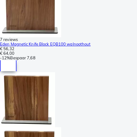
7 reviews
Eden Magnetic Knife Block EQB100 walnoothout
€ 56,32
€ 64,00
-
12%
Bespaar
7,68