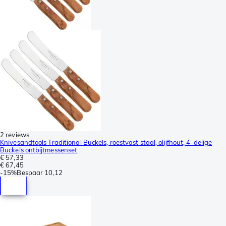
2 reviews
Knivesandtools Traditional Buckels, roestvast staal, olijfhout, 4-delige
Buckels ontbijtmessenset
€ 57,33
€ 67,45
-
15%
Bespaar
10,12