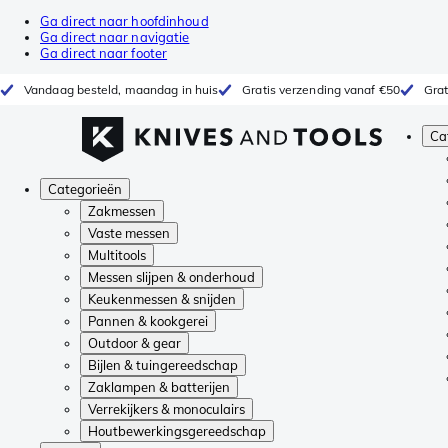
Ga direct naar hoofdinhoud
Ga direct naar navigatie
Ga direct naar footer
Vandaag besteld, maandag in huis
Gratis verzending vanaf €50
Grat
Ca
Categorieën
Zakmessen
Vaste messen
Multitools
Messen slijpen & onderhoud
Keukenmessen & snijden
Pannen & kookgerei
Outdoor & gear
Bijlen & tuingereedschap
Zaklampen & batterijen
Verrekijkers & monoculairs
Houtbewerkingsgereedschap