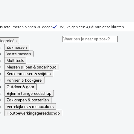
is retourneren binnen 30 dagen
Wij krijgen een 4,8/5 van onze klanten
tegorieën
Zakmessen
Vaste messen
Multitools
Messen slijpen & onderhoud
Keukenmessen & snijden
Pannen & kookgerei
Outdoor & gear
Bijlen & tuingereedschap
Zaklampen & batterijen
Verrekijkers & monoculairs
Houtbewerkingsgereedschap