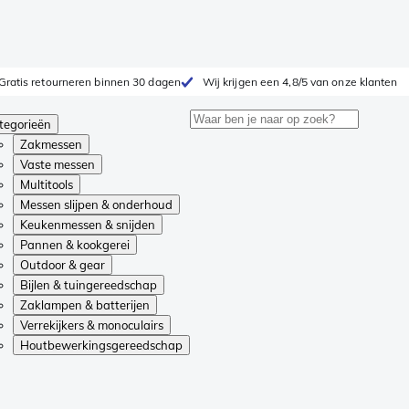
Gratis retourneren binnen 30 dagen
Wij krijgen een 4,8/5 van onze klanten
tegorieën
Zakmessen
Vaste messen
Multitools
Messen slijpen & onderhoud
Keukenmessen & snijden
Pannen & kookgerei
Outdoor & gear
Bijlen & tuingereedschap
Zaklampen & batterijen
Verrekijkers & monoculairs
Houtbewerkingsgereedschap