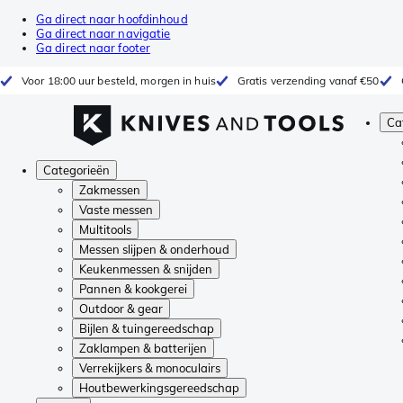
Ga direct naar hoofdinhoud
Ga direct naar navigatie
Ga direct naar footer
Voor 18:00 uur besteld, morgen in huis
Gratis verzending vanaf €50
Ca
Categorieën
Zakmessen
Vaste messen
Multitools
Messen slijpen & onderhoud
Keukenmessen & snijden
Pannen & kookgerei
Outdoor & gear
Bijlen & tuingereedschap
Zaklampen & batterijen
Verrekijkers & monoculairs
Houtbewerkingsgereedschap