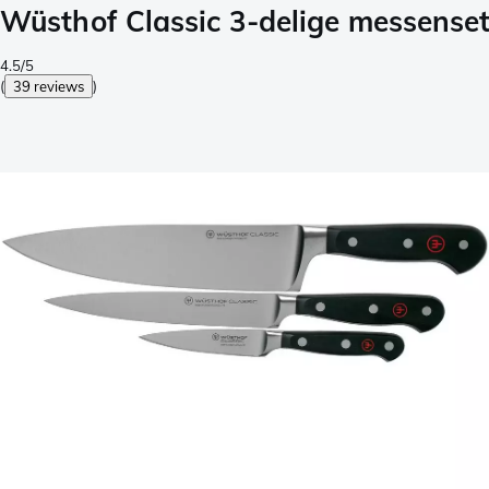
Wüsthof Classic 3-delige messens
4.5/5
(
39 reviews
)