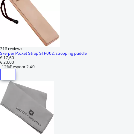
216 reviews
Skerper Pocket Strop STP002, stropping paddle
€ 17,60
€ 20,00
-
12%
Bespaar
2,40