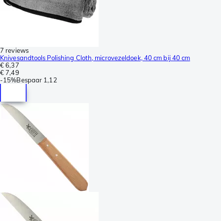
7 reviews
Knivesandtools Polishing Cloth, microvezeldoek, 40 cm bij 40 cm
€ 6,37
€ 7,49
-
15%
Bespaar
1,12