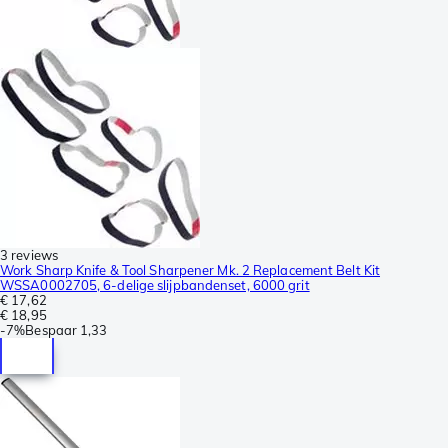
3 reviews
Work Sharp Knife & Tool Sharpener Mk. 2 Replacement Belt Kit
WSSA0002705, 6-delige slijpbandenset, 6000 grit
€ 17,62
€ 18,95
-
7%
Bespaar
1,33