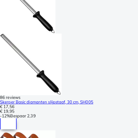
86 reviews
Skerper Basic diamanten slijpstaaf, 30 cm, SH005
€ 17,56
€ 19,95
-
12%
Bespaar
2,39