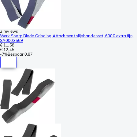
2 reviews
Work Sharp Blade Grinding Attachment slijpbandenset, 6000 extra fijn,
SA0003569
€ 11,58
€ 12,45
-
7%
Bespaar
0,87