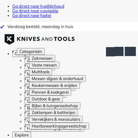
Ga direct naar hoofdinhoud
Ga direct naar navigatie
Ga direct naar footer
Vandaag besteld, maandag in huis
Categorieën
Categorieën
Zakmessen
Zakmessen
Vaste messen
Vaste messen
Multitools
Multitools
Messen slijpen & onderhoud
Messen slijpen & onderhoud
Keukenmessen & snijden
Keukenmessen & snijden
Pannen & kookgerei
Pannen & kookgerei
Outdoor & gear
Outdoor & gear
Bijlen & tuingereedschap
Bijlen & tuingereedschap
Zaklampen & batterijen
Zaklampen & batterijen
Verrekijkers & monoculairs
Verrekijkers & monoculairs
Houtbewerkingsgereedschap
Houtbewerkingsgereedschap
Explore