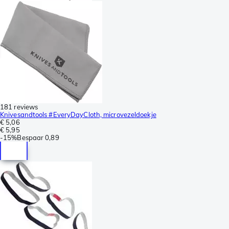
181 reviews
Knivesandtools #EveryDayCloth, microvezeldoekje
€ 5,06
€ 5,95
-
15%
Bespaar
0,89