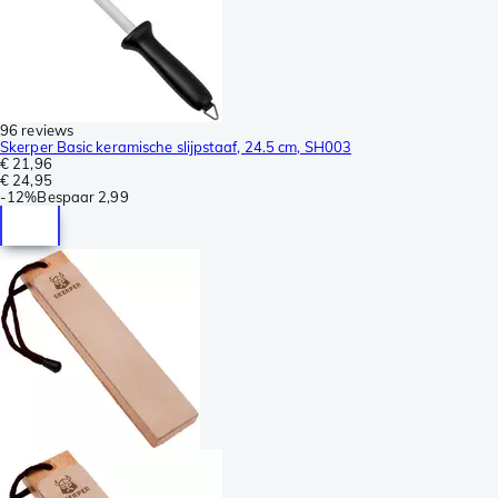
96 reviews
Skerper Basic keramische slijpstaaf, 24.5 cm, SH003
€ 21,96
€ 24,95
-
12%
Bespaar
2,99