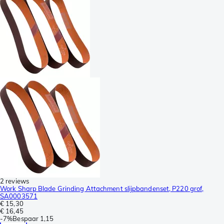
2 reviews
Work Sharp Blade Grinding Attachment slijpbandenset, P220 grof,
SA0003571
€ 15,30
€ 16,45
-
7%
Bespaar
1,15