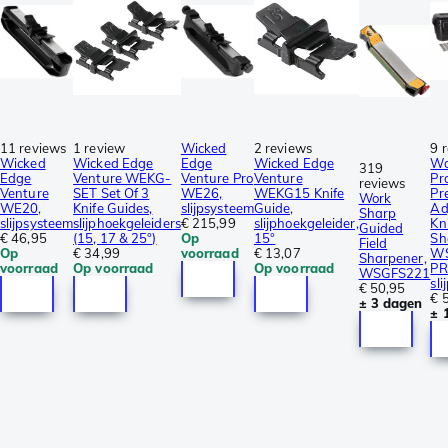
11 reviews
1 review
Wicked
2 reviews
9 
Wicked
Wicked Edge
Edge
Wicked Edge
Wo
319
Edge
Venture WEKG-
Venture Pro
Venture
Pr
reviews
Venture
SET Set Of 3
WE26,
WEKG15 Knife
Pr
Work
WE20,
Knife Guides,
slijpsysteem
Guide,
Adj
Sharp
slijpsysteem
slijphoekgeleiders
€ 215,99
slijphoekgeleider,
Kn
Guided
€ 46,95
(15, 17 & 25°)
Op
15°
Sh
Field
Op
€ 34,99
voorraad
€ 13,07
WS
Sharpener,
voorraad
Op voorraad
Op voorraad
PR
WSGFS221
sl
€ 50,95
€ 
± 3 dagen
± 