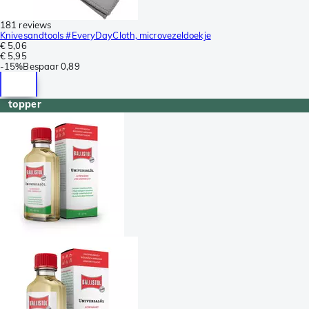
181 reviews
Knivesandtools #EveryDayCloth, microvezeldoekje
€ 5,06
€ 5,95
-
15%
Bespaar
0,89
topper