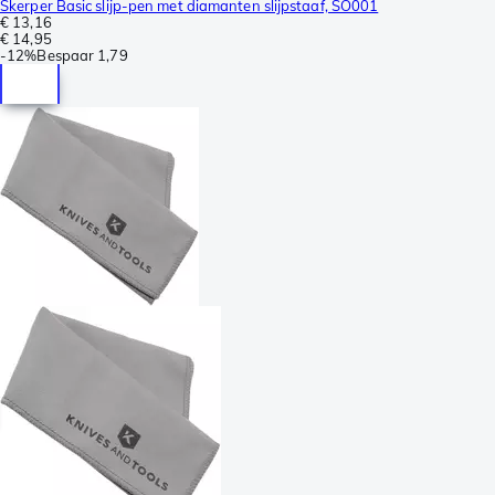
Skerper Basic slijp-pen met diamanten slijpstaaf, SO001
€ 13,16
€ 14,95
-
12%
Bespaar
1,79