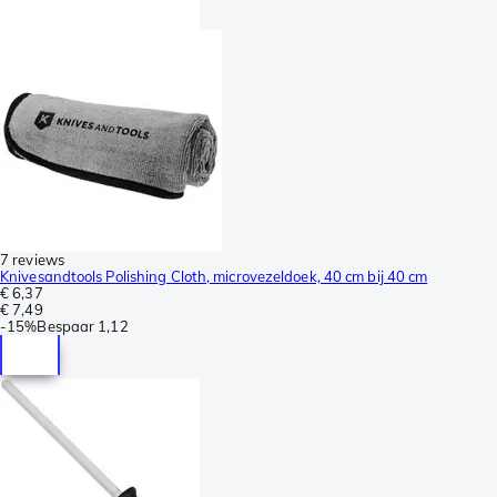
7 reviews
Knivesandtools Polishing Cloth, microvezeldoek, 40 cm bij 40 cm
€ 6,37
€ 7,49
-
15%
Bespaar
1,12