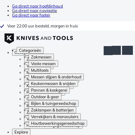
Ga direct naar hoofdinhoud
Ga direct naar navigatie
Ga direct naar footer
Voor 22:00 uur besteld, morgen in huis
Categorieën
Categorieën
Zakmessen
Zakmessen
Vaste messen
Vaste messen
Multitools
Multitools
Messen slijpen & onderhoud
Messen slijpen & onderhoud
Keukenmessen & snijden
Keukenmessen & snijden
Pannen & kookgerei
Pannen & kookgerei
Outdoor & gear
Outdoor & gear
Bijlen & tuingereedschap
Bijlen & tuingereedschap
Zaklampen & batterijen
Zaklampen & batterijen
Verrekijkers & monoculairs
Verrekijkers & monoculairs
Houtbewerkingsgereedschap
Houtbewerkingsgereedschap
Explore