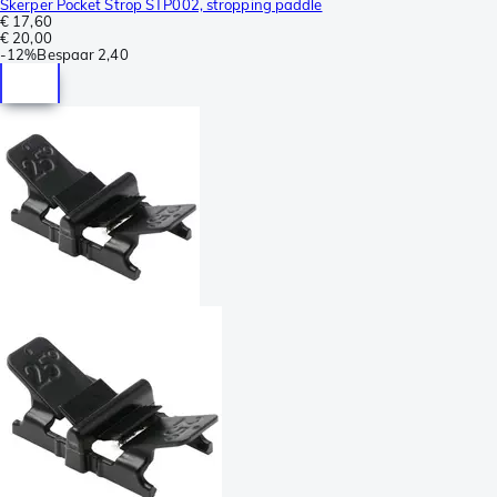
Skerper Pocket Strop STP002, stropping paddle
€ 17,60
€ 20,00
-
12%
Bespaar
2,40