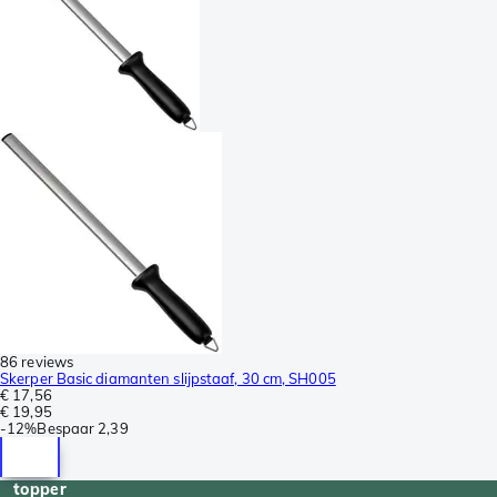
86 reviews
Skerper Basic diamanten slijpstaaf, 30 cm, SH005
€ 17,56
€ 19,95
-
12%
Bespaar
2,39
topper