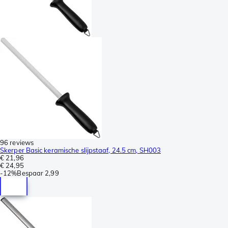
96 reviews
Skerper Basic keramische slijpstaaf, 24.5 cm, SH003
€ 21,96
€ 24,95
-
12%
Bespaar
2,99