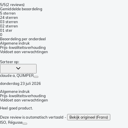
5/5
(
2 reviews
)
Gemiddelde beoordeling
5 sterren
2
4 sterren
0
3 sterren
0
2 sterren
0
1 ster
0
Beoordeling per onderdeel
Algemene indruk
Prijs-kwaliteitsverhouding
Voldoet aan verwachtingen
Sorteer op
:
claude a
, QUIMPER
donderdag 23 juli 2026
Algemene indruk
Prijs-kwaliteitsverhouding
Voldoet aan verwachtingen
Heel goed product.
Deze review is automatisch vertaald -
Bekijk origineel (Frans)
ISO
, Régusse