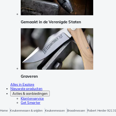
Gemaakt in de Verenigde Staten
Graveren
Alles in Explore
Nieuwste producten
Acties & aanbiedingen
Klantenservice
Get Smarter
Home
Keukenmessen & snijden
Keukenmessen
Broodmessen
Robert Herder 9213