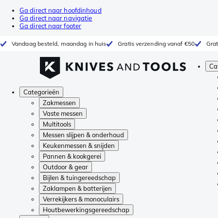
Ga direct naar hoofdinhoud
Ga direct naar navigatie
Ga direct naar footer
Vandaag besteld, maandag in huis
Gratis verzending vanaf €50
Grat
Ca
Categorieën
Zakmessen
Vaste messen
Multitools
Messen slijpen & onderhoud
Keukenmessen & snijden
Pannen & kookgerei
Outdoor & gear
Bijlen & tuingereedschap
Zaklampen & batterijen
Verrekijkers & monoculairs
Houtbewerkingsgereedschap