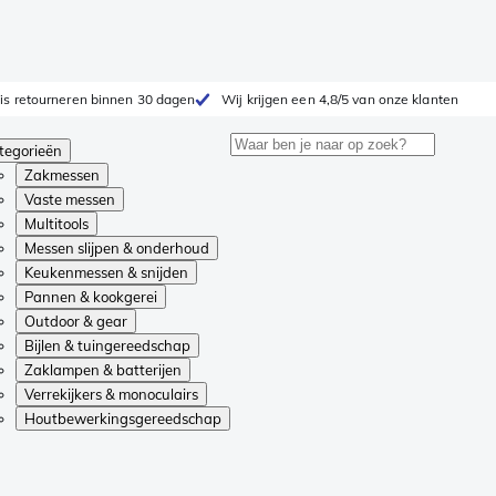
is retourneren binnen 30 dagen
Wij krijgen een 4,8/5 van onze klanten
tegorieën
Zakmessen
Vaste messen
Multitools
Messen slijpen & onderhoud
Keukenmessen & snijden
Pannen & kookgerei
Outdoor & gear
Bijlen & tuingereedschap
Zaklampen & batterijen
Verrekijkers & monoculairs
Houtbewerkingsgereedschap