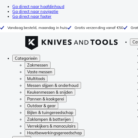
Ga direct naar hoofdinhoud
Ga direct naar navigatie
Ga direct naar footer
Vandaag besteld, maandag in huis
Gratis verzending vanaf €50
Grat
Ca
Categorieën
Zakmessen
Vaste messen
Multitools
Messen slijpen & onderhoud
Keukenmessen & snijden
Pannen & kookgerei
Outdoor & gear
Bijlen & tuingereedschap
Zaklampen & batterijen
Verrekijkers & monoculairs
Houtbewerkingsgereedschap