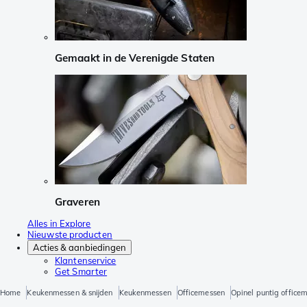
Gemaakt in de Verenigde Staten
Graveren
Alles in Explore
Nieuwste producten
Acties & aanbiedingen
Klantenservice
Get Smarter
Home
Keukenmessen & snijden
Keukenmessen
Officemessen
Opinel puntig office