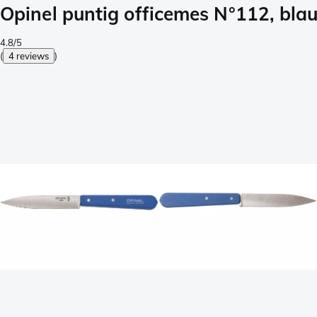
Opinel puntig officemes N°112, bla
4.8/5
(
4 reviews
)