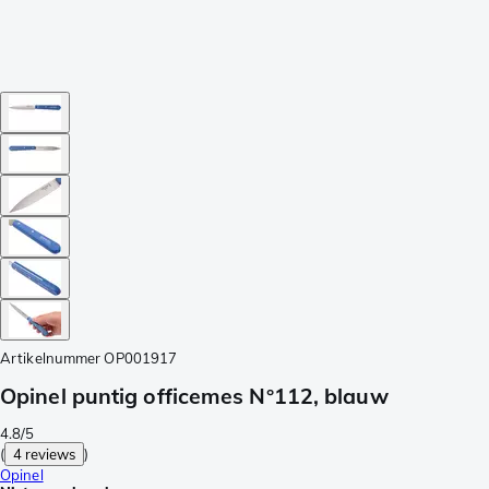
Artikelnummer
OP001917
Opinel puntig officemes N°112, blauw
4.8/5
(
4 reviews
)
Opinel