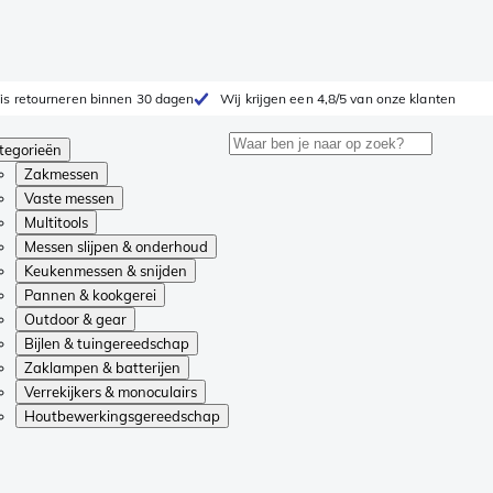
is retourneren binnen 30 dagen
Wij krijgen een 4,8/5 van onze klanten
tegorieën
Zakmessen
Vaste messen
Multitools
Messen slijpen & onderhoud
Keukenmessen & snijden
Pannen & kookgerei
Outdoor & gear
Bijlen & tuingereedschap
Zaklampen & batterijen
Verrekijkers & monoculairs
Houtbewerkingsgereedschap