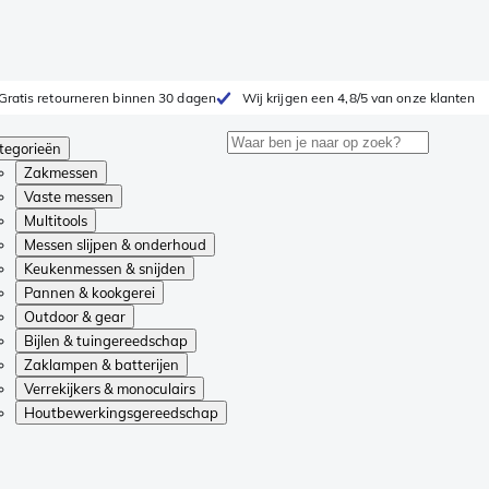
Gratis retourneren binnen 30 dagen
Wij krijgen een 4,8/5 van onze klanten
tegorieën
Zakmessen
Vaste messen
Multitools
Messen slijpen & onderhoud
Keukenmessen & snijden
Pannen & kookgerei
Outdoor & gear
Bijlen & tuingereedschap
Zaklampen & batterijen
Verrekijkers & monoculairs
Houtbewerkingsgereedschap