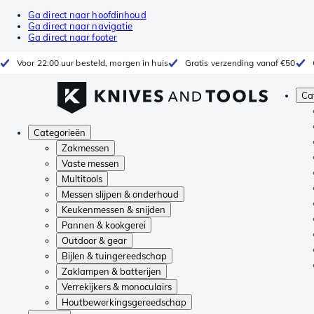
Ga direct naar hoofdinhoud
Ga direct naar navigatie
Ga direct naar footer
Voor 22:00 uur besteld, morgen in huis
Gratis verzending vanaf €50
Ca
Categorieën
Zakmessen
Vaste messen
Multitools
Messen slijpen & onderhoud
Keukenmessen & snijden
Pannen & kookgerei
Outdoor & gear
Bijlen & tuingereedschap
Zaklampen & batterijen
Verrekijkers & monoculairs
Houtbewerkingsgereedschap