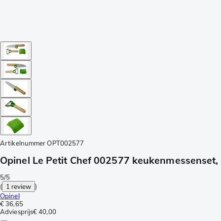
Artikelnummer
OPT002577
Opinel Le Petit Chef 002577 keukenmessenset,
5/5
(
1 review
)
Opinel
€ 36,65
Adviesprijs
€ 40,00