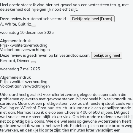
Heel goede steen: ik vind hier het gevoel van een watersteen terug, met
de zekerheid dat hij eigenlijk nooit echt slijt.
Deze review is automatisch vertaald -
Bekijk origineel (Frans)
A. White
, Guitiriz
woensdag 10 december 2025
Algemene indruk
Prijs-kwaliteitsverhouding
Voldoet aan verwachtingen
Deze review is geschreven op knivesandtools.com,
bekijk origineel
Bernard
, Diemen
woensdag 7 mei 2025
Algemene indruk
Prijs-kwaliteitsverhouding
Voldoet aan verwachtingen
Uiteraard heel geschikt voor allerlei zwaar gelegeerde superstalen die
problemen opleveren met gewone stenen, bijvoorbeeld bij veel vanadium-
carbiden. Maar ook een prettige steen voor zacht roestvrij staal, zoals van
Zwilling en Wüsthof. Door hun structuur kunnen die een gepolijste snede
niet aan. Normaal zou ik die op een Chosera 400 of 600 slijpen. Dit gaat
wat sneller en de steen blijft lekker vlak. Om iets andere redenen werkt hij
net zo prettig bij Globals. Wie die wel eens op gewone waterstenen heeft
geslepen weet ik waar ik het over heb. Eindeloos pielen om de braam weg
te werken, en denk je klaar te zijn: tien minuten later verschijnt een