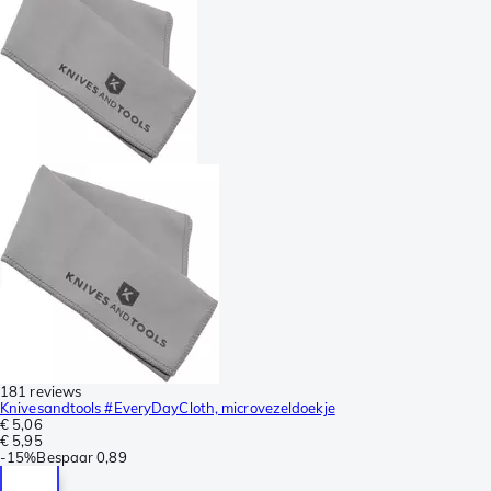
181 reviews
Knivesandtools #EveryDayCloth, microvezeldoekje
€ 5,06
€ 5,95
-
15%
Bespaar
0,89