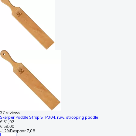
37 reviews
Skerper Paddle Strop STP004, ruw, stropping paddle
€ 51,92
€ 59,00
-
12%
Bespaar
7,08