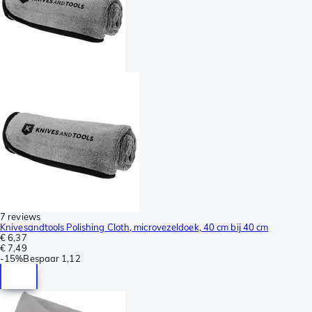
7 reviews
Knivesandtools Polishing Cloth, microvezeldoek, 40 cm bij 40 cm
€ 6,37
€ 7,49
-
15%
Bespaar
1,12