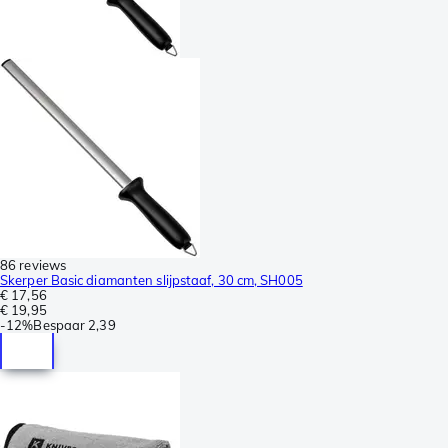
86 reviews
Skerper Basic diamanten slijpstaaf, 30 cm, SH005
€ 17,56
€ 19,95
-
12%
Bespaar
2,39