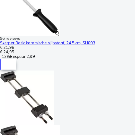
96 reviews
Skerper Basic keramische slijpstaaf, 24.5 cm, SH003
€ 21,96
€ 24,95
-
12%
Bespaar
2,99