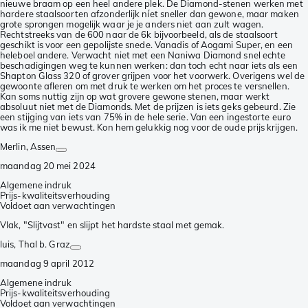
nieuwe braam op een heel andere plek. De Diamond-stenen werken met
hardere staalsoorten afzonderlijk níet sneller dan gewone, maar maken
grote sprongen mogelijk waar je je anders niet aan zult wagen.
Rechtstreeks van de 600 naar de 6k bijvoorbeeld, als de staalsoort
geschikt is voor een gepolijste snede. Vanadis of Aogami Super, en een
heleboel andere. Verwacht niet met een Naniwa Diamond snel echte
beschadigingen weg te kunnen werken: dan toch echt naar iets als een
Shapton Glass 320 of grover grijpen voor het voorwerk. Overigens wel de
gewoonte afleren om met druk te werken om het proces te versnellen.
Kan soms nuttig zijn op wat grovere gewone stenen, maar werkt
absoluut niet met de Diamonds. Met de prijzen is iets geks gebeurd. Zie
een stijging van iets van 75% in de hele serie. Van een ingestorte euro
was ik me niet bewust. Kon hem gelukkig nog voor de oude prijs krijgen.
Merlin
, Assen
maandag 20 mei 2024
Algemene indruk
Prijs-kwaliteitsverhouding
Voldoet aan verwachtingen
Vlak, "Slijtvast" en slijpt het hardste staal met gemak.
luis
, Thal b. Graz
maandag 9 april 2012
Algemene indruk
Prijs-kwaliteitsverhouding
Voldoet aan verwachtingen