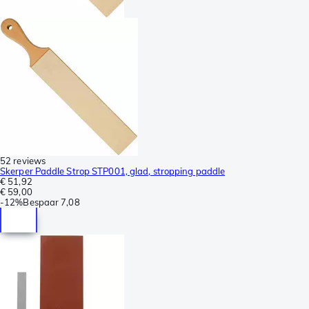
52 reviews
Skerper Paddle Strop STP001, glad, stropping paddle
€ 51,92
€ 59,00
-
12%
Bespaar
7,08