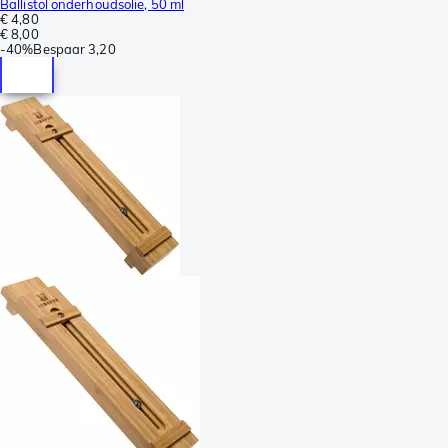
Ballistol onderhoudsolie, 50 ml
€ 4,80
€ 8,00
-
40%
Bespaar
3,20