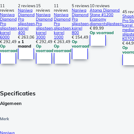
11
2 reviews
15
11
5 reviews
10 reviews
reviews
Naniwa
reviews
reviews
Naniwa
Atoma Diamond
45 re
Naniwa
Diamond
Naniwa
Naniwa
Diamond
Stone #1200
Shapt
Diamond
Pro
Diamond
Diamond
Pro
Economy
Pro St
Pro
slijpsteen,
Pro
Pro
slijpsteen,
diamantslijpsteen
korrel
slijpsteen,
korrel
slijpsteen,
slijpsteen,
korrel
€ 89,99
medi
korrel
400
korrel
korrel
800
Op voorraad
slijpst
6000
€ 263,06
3000
1000
€ 154,49
K070
€ 292,49
± 1
€ 292,49
€ 263,49
Op
€ 44,
Op
maand
Op
Op
voorraad
Op
voorraad
voorraad
voorraad
voorr
Specificaties
Algemeen
Merk
Naniwa