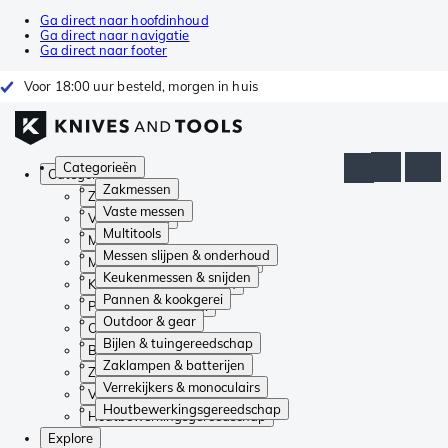
Ga direct naar hoofdinhoud
Ga direct naar navigatie
Ga direct naar footer
Voor 18:00 uur besteld, morgen in huis
Categorieën
Categorieën
Zakmessen
Zakmessen
Vaste messen
Vaste messen
Multitools
Multitools
Messen slijpen & onderhoud
Messen slijpen & onderhoud
Keukenmessen & snijden
Keukenmessen & snijden
Pannen & kookgerei
Pannen & kookgerei
Outdoor & gear
Outdoor & gear
Bijlen & tuingereedschap
Bijlen & tuingereedschap
Zaklampen & batterijen
Zaklampen & batterijen
Verrekijkers & monoculairs
Verrekijkers & monoculairs
Houtbewerkingsgereedschap
Houtbewerkingsgereedschap
Explore