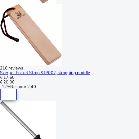
216 reviews
Skerper Pocket Strop STP002, stropping paddle
€ 17,60
€ 20,00
-
12%
Bespaar
2,40