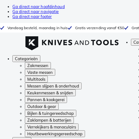
Ga direct naar hoofdinhoud
Ga direct naar navigatie
Ga direct naar footer
Vandaag besteld, maandag in huis
Gratis verzending vanaf €50
Grat
Ca
Categorieën
Zakmessen
Vaste messen
Multitools
Messen slijpen & onderhoud
Keukenmessen & snijden
Pannen & kookgerei
Outdoor & gear
Bijlen & tuingereedschap
Zaklampen & batterijen
Verrekijkers & monoculairs
Houtbewerkingsgereedschap