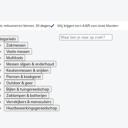
is retourneren binnen 30 dagen
Wij krijgen een 4,8/5 van onze klanten
tegorieën
Zakmessen
Vaste messen
Multitools
Messen slijpen & onderhoud
Keukenmessen & snijden
Pannen & kookgerei
Outdoor & gear
Bijlen & tuingereedschap
Zaklampen & batterijen
Verrekijkers & monoculairs
Houtbewerkingsgereedschap