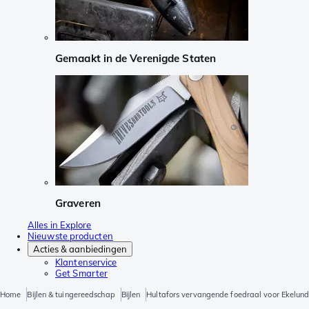
Gemaakt in de Verenigde Staten
Graveren
Alles in Explore
Nieuwste producten
Acties & aanbiedingen
Klantenservice
Get Smarter
Home
Bijlen & tuingereedschap
Bijlen
Hultafors vervangende foedraal voor Ekelund 