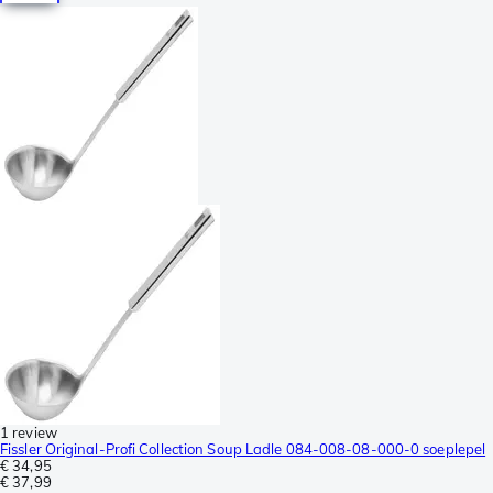
1 review
Fissler Original-Profi Collection Soup Ladle 084-008-08-000-0 soeplepel
€ 34,95
€ 37,99