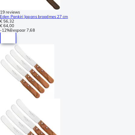
19 reviews
Eden Pankiri Japans broodmes 27 cm
€ 56,32
€ 64,00
-
12%
Bespaar
7,68