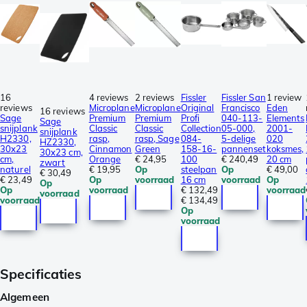
16
4 reviews
2 reviews
Fissler
Fissler San
1 review
reviews
Microplane
Microplane
Original
Francisco
Eden
16 reviews
Sage
Premium
Premium
Profi
040-113-
Elements
Sage
snijplank
Classic
Classic
Collection
05-000,
2001-
snijplank
H2330,
rasp,
rasp, Sage
084-
5-delige
020
HZ2330,
30x23
Cinnamon
Green
158-16-
pannenset
koksmes,
30x23 cm,
cm,
Orange
€ 24,95
100
€ 240,49
20 cm
zwart
naturel
€ 19,95
Op
steelpan
Op
€ 49,00
€ 30,49
€ 23,49
Op
voorraad
16 cm
voorraad
Op
Op
Op
voorraad
€ 132,49
voorraad
voorraad
voorraad
€ 134,49
Op
voorraad
Specificaties
Algemeen