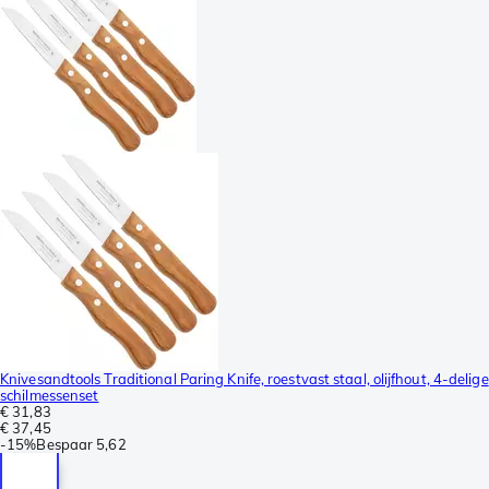
Knivesandtools Traditional Paring Knife, roestvast staal, olijfhout, 4-delige
schilmessenset
€ 31,83
€ 37,45
-
15%
Bespaar
5,62