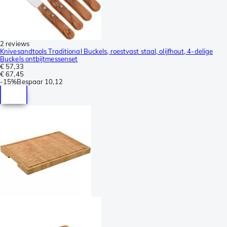
2 reviews
Knivesandtools Traditional Buckels, roestvast staal, olijfhout, 4-delige
Buckels ontbijtmessenset
€ 57,33
€ 67,45
-
15%
Bespaar
10,12