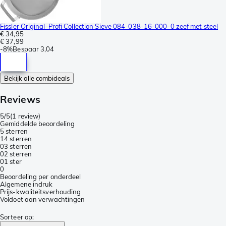
Fissler Original-Profi Collection Sieve 084-038-16-000-0 zeef met steel
€ 34,95
€ 37,99
-
8%
Bespaar
3,04
Bekijk alle combideals
Reviews
5/5
(
1 review
)
Gemiddelde beoordeling
5 sterren
1
4 sterren
0
3 sterren
0
2 sterren
0
1 ster
0
Beoordeling per onderdeel
Algemene indruk
Prijs-kwaliteitsverhouding
Voldoet aan verwachtingen
Sorteer op
: