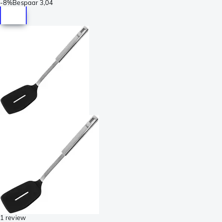
-
8%
Bespaar
3,04
1 review