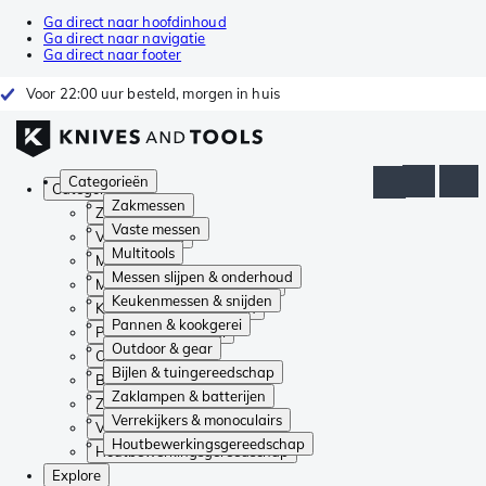
Ga direct naar hoofdinhoud
Ga direct naar navigatie
Ga direct naar footer
Voor 22:00 uur besteld, morgen in huis
Categorieën
Categorieën
Zakmessen
Zakmessen
Vaste messen
Vaste messen
Multitools
Multitools
Messen slijpen & onderhoud
Messen slijpen & onderhoud
Keukenmessen & snijden
Keukenmessen & snijden
Pannen & kookgerei
Pannen & kookgerei
Outdoor & gear
Outdoor & gear
Bijlen & tuingereedschap
Bijlen & tuingereedschap
Zaklampen & batterijen
Zaklampen & batterijen
Verrekijkers & monoculairs
Verrekijkers & monoculairs
Houtbewerkingsgereedschap
Houtbewerkingsgereedschap
Explore