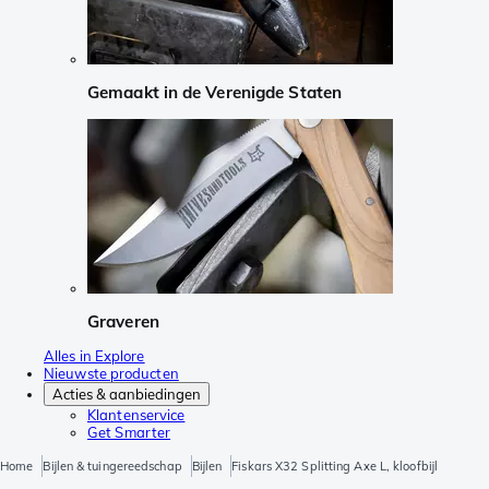
Gemaakt in de Verenigde Staten
Graveren
Alles in Explore
Nieuwste producten
Acties & aanbiedingen
Klantenservice
Get Smarter
Home
Bijlen & tuingereedschap
Bijlen
Fiskars X32 Splitting Axe L, kloofbijl