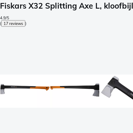
Fiskars X32 Splitting Axe L, kloofbij
4.9/5
(
17 reviews
)