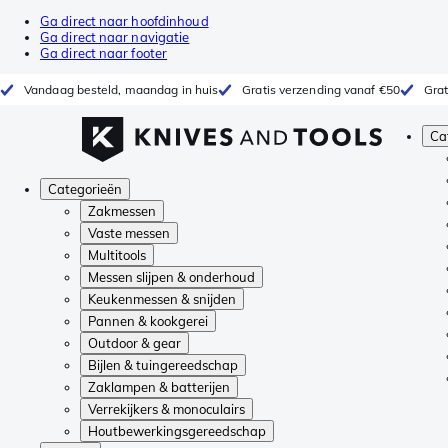
Ga direct naar hoofdinhoud
Ga direct naar navigatie
Ga direct naar footer
Vandaag besteld, maandag in huis
Gratis verzending vanaf €50
Grat
Ca
Categorieën
Zakmessen
Vaste messen
Multitools
Messen slijpen & onderhoud
Keukenmessen & snijden
Pannen & kookgerei
Outdoor & gear
Bijlen & tuingereedschap
Zaklampen & batterijen
Verrekijkers & monoculairs
Houtbewerkingsgereedschap