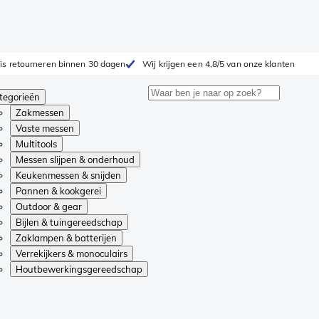
is retourneren binnen 30 dagen
Wij krijgen een 4,8/5 van onze klanten
tegorieën
Zakmessen
Vaste messen
Multitools
Messen slijpen & onderhoud
Keukenmessen & snijden
Pannen & kookgerei
Outdoor & gear
Bijlen & tuingereedschap
Zaklampen & batterijen
Verrekijkers & monoculairs
Houtbewerkingsgereedschap