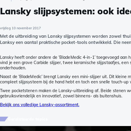
Lansky slijpsystemen: ook id
vrijdag 10 november 2017
Met de uitbreiding van Lansky slijpsystemen worden zowel thui
Lanksy een aantal praktische pocket-tools ontwikkeld. Die neem
Lansky heeft onder andere de ‘BladeMedic 4-in-1’ toegevoegd aan haa
vind je een grove Carbide slijper, twee keramische slijpstaafjes, ee
onderhouden.
Naast de ‘BladeMedic’ brengt Lansky een mini-slijper uit. Dit klein
compleet slijpsysteem bij de hand hebt en toch een snelle touch-up w
Twee pocketstenen maken de Lansky-uitbreiding af. Beide stenen wor
gebruiksvriendelijk en innovatief, zowel binnens- als buitenshuis.
Bekijk ons volledige Lansky-assortiment.
Gerelateerde topics