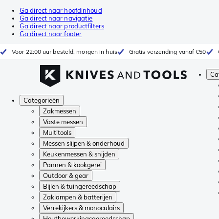
Ga direct naar hoofdinhoud
Ga direct naar navigatie
Ga direct naar productfilters
Ga direct naar footer
Voor 22:00 uur besteld, morgen in huis
Gratis verzending vanaf €50
Ca
Categorieën
Zakmessen
Vaste messen
Multitools
Messen slijpen & onderhoud
Keukenmessen & snijden
Pannen & kookgerei
Outdoor & gear
Bijlen & tuingereedschap
Zaklampen & batterijen
Verrekijkers & monoculairs
Houtbewerkingsgereedschap