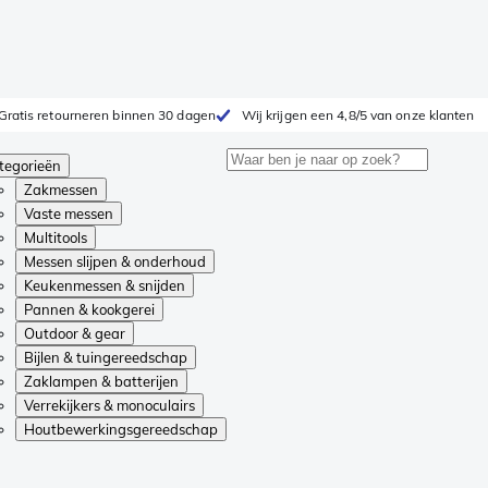
Gratis retourneren binnen 30 dagen
Wij krijgen een 4,8/5 van onze klanten
tegorieën
Zakmessen
Vaste messen
Multitools
Messen slijpen & onderhoud
Keukenmessen & snijden
Pannen & kookgerei
Outdoor & gear
Bijlen & tuingereedschap
Zaklampen & batterijen
Verrekijkers & monoculairs
Houtbewerkingsgereedschap