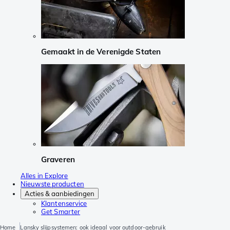
Gemaakt in de Verenigde Staten
Graveren
Alles in Explore
Nieuwste producten
Acties & aanbiedingen
Klantenservice
Get Smarter
Home
Lansky slijpsystemen: ook ideaal voor outdoor-gebruik