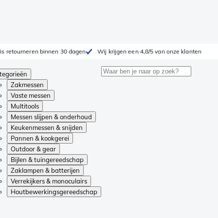
is retourneren binnen 30 dagen
Wij krijgen een 4,8/5 van onze klanten
tegorieën
Zakmessen
Vaste messen
Multitools
Messen slijpen & onderhoud
Keukenmessen & snijden
Pannen & kookgerei
Outdoor & gear
Bijlen & tuingereedschap
Zaklampen & batterijen
Verrekijkers & monoculairs
Houtbewerkingsgereedschap