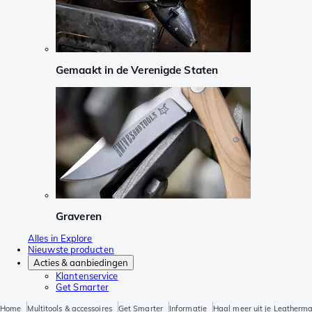
Gemaakt in de Verenigde Staten
Graveren
Alles in Explore
Nieuwste producten
Acties & aanbiedingen
Klantenservice
Get Smarter
Home
Multitools & accessoires
Get Smarter
Informatie
Haal meer uit je Leatherm