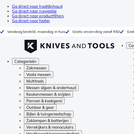
Ga direct naar hoofdinhoud
Ga direct naar navigatie
Ga direct naar productfilters
Ga direct naar footer
Vandaag besteld, maandag in huis
Gratis verzending vanaf €50
Grat
Ca
Categorieën
Zakmessen
Vaste messen
Multitools
Messen slijpen & onderhoud
Keukenmessen & snijden
Pannen & kookgerei
Outdoor & gear
Bijlen & tuingereedschap
Zaklampen & batterijen
Verrekijkers & monoculairs
Houtbewerkingsgereedschap