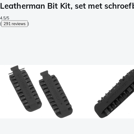
Leatherman Bit Kit, set met schroe
4.5/5
(
291 reviews
)