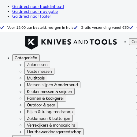
Ga direct naar hoofdinhoud
Ga direct naar navigatie
Ga direct naar footer
Voor 18:00 uur besteld, morgen in huis
Gratis verzending vanaf €50
Ca
Categorieën
Zakmessen
Vaste messen
Multitools
Messen slijpen & onderhoud
Keukenmessen & snijden
Pannen & kookgerei
Outdoor & gear
Bijlen & tuingereedschap
Zaklampen & batterijen
Verrekijkers & monoculairs
Houtbewerkingsgereedschap