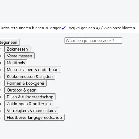
Gratis retourneren binnen 30 dagen
Wij krijgen een 4,8/5 van onze klanten
tegorieën
Zakmessen
Vaste messen
Multitools
Messen slijpen & onderhoud
Keukenmessen & snijden
Pannen & kookgerei
Outdoor & gear
Bijlen & tuingereedschap
Zaklampen & batterijen
Verrekijkers & monoculairs
Houtbewerkingsgereedschap