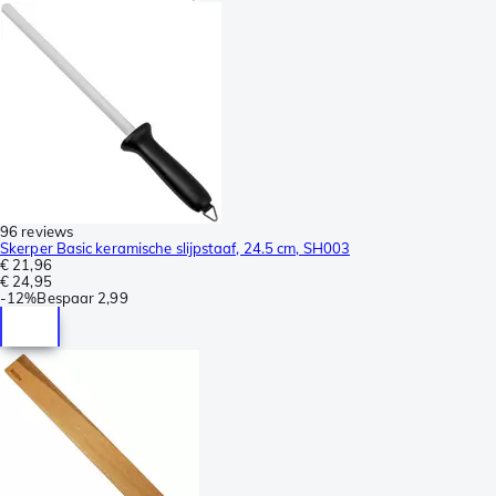
96 reviews
Skerper Basic keramische slijpstaaf, 24.5 cm, SH003
€ 21,96
€ 24,95
-
12%
Bespaar
2,99