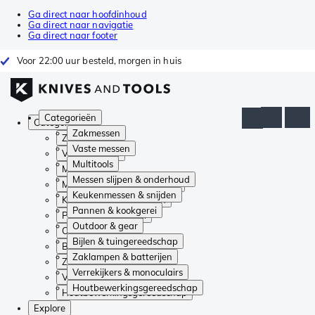
Ga direct naar hoofdinhoud
Ga direct naar navigatie
Ga direct naar footer
Voor 22:00 uur besteld, morgen in huis
Categorieën
Categorieën
Zakmessen
Zakmessen
Vaste messen
Vaste messen
Multitools
Multitools
Messen slijpen & onderhoud
Messen slijpen & onderhoud
Keukenmessen & snijden
Keukenmessen & snijden
Pannen & kookgerei
Pannen & kookgerei
Outdoor & gear
Outdoor & gear
Bijlen & tuingereedschap
Bijlen & tuingereedschap
Zaklampen & batterijen
Zaklampen & batterijen
Verrekijkers & monoculairs
Verrekijkers & monoculairs
Houtbewerkingsgereedschap
Houtbewerkingsgereedschap
Explore