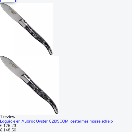
1 review
Laguiole en Aubrac Oyster C2I99CQMI oestermes mosselschelp
€ 126,23
€ 148,50