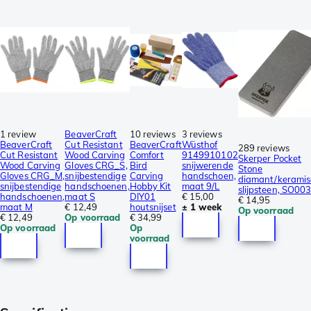
1 review
BeaverCraft
10 reviews
3 reviews
BeaverCraft
Cut Resistant
BeaverCraft
Wüsthof
289 reviews
Cut Resistant
Wood Carving
Comfort
9149910102
Skerper Pocket
Wood Carving
Gloves CRG_S,
Bird
snijwerende
Stone
Gloves CRG_M,
snijbestendige
Carving
handschoen,
diamant/keramis
snijbestendige
handschoenen,
Hobby Kit
maat 9/L
slijpsteen, SO00
handschoenen,
maat S
DIY01
€ 15,00
€ 14,95
maat M
€ 12,49
houtsnijset
± 1 week
Op voorraad
€ 12,49
Op voorraad
€ 34,99
Op voorraad
Op
voorraad