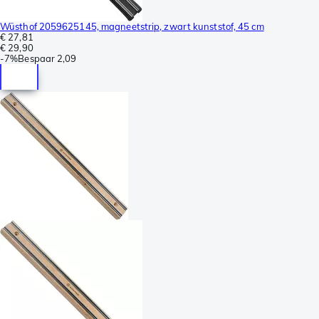
Wüsthof 2059625145, magneetstrip, zwart kunststof, 45 cm
€ 27,81
€ 29,90
-
7%
Bespaar
2,09