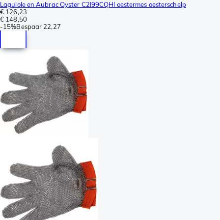
Laguiole en Aubrac Oyster C2I99CQHI oestermes oesterschelp
€ 126,23
€ 148,50
-
15%
Bespaar
22,27