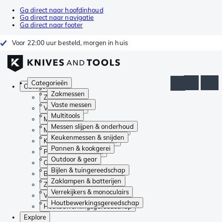
Ga direct naar hoofdinhoud
Ga direct naar navigatie
Ga direct naar footer
Voor 22:00 uur besteld, morgen in huis
Categorieën
Categorieën
Zakmessen
Zakmessen
Vaste messen
Vaste messen
Multitools
Multitools
Messen slijpen & onderhoud
Messen slijpen & onderhoud
Keukenmessen & snijden
Keukenmessen & snijden
Pannen & kookgerei
Pannen & kookgerei
Outdoor & gear
Outdoor & gear
Bijlen & tuingereedschap
Bijlen & tuingereedschap
Zaklampen & batterijen
Zaklampen & batterijen
Verrekijkers & monoculairs
Verrekijkers & monoculairs
Houtbewerkingsgereedschap
Houtbewerkingsgereedschap
Explore