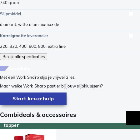
740
gram
Slijpmiddel
diamant
,
witte aluminiumoxide
Korrelgrootte leverancier
220
,
320
,
400
,
600
,
800
,
extra fine
Bekijk alle specificaties
keuzehulp
Met een Work Sharp slijp je vrijwel alles.
Maar welke Work Sharp past er bij jouw slijpklus(sen)?
Start keuzehulp
Combideals & accessoires
topper