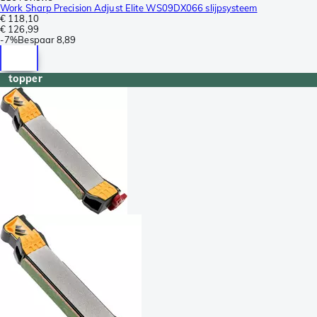
Work Sharp Precision Adjust Elite WS09DX066 slijpsysteem
€ 118,10
€ 126,99
-
7%
Bespaar
8,89
topper