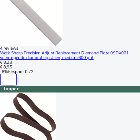
4 reviews
Work Sharp Precision Adjust Replacement Diamond Plate 09DX061
vervangende diamantslijpsteen, medium 600 grit
€ 8,23
€ 8,95
-
8%
Bespaar
0,72
topper