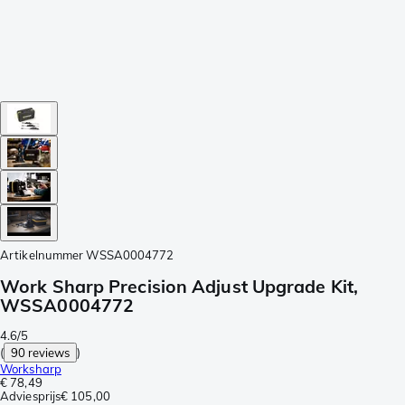
Artikelnummer
WSSA0004772
Work Sharp Precision Adjust Upgrade Kit,
WSSA0004772
4.6/5
(
90 reviews
)
Worksharp
€ 78,49
Adviesprijs
€ 105,00