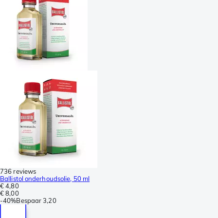
736 reviews
Ballistol onderhoudsolie, 50 ml
€ 4,80
€ 8,00
-
40%
Bespaar
3,20