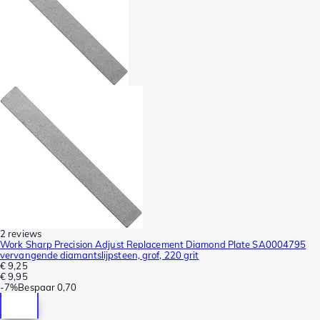
2 reviews
Work Sharp Precision Adjust Replacement Diamond Plate SA0004795
vervangende diamantslijpsteen, grof, 220 grit
€ 9,25
€ 9,95
-
7%
Bespaar
0,70