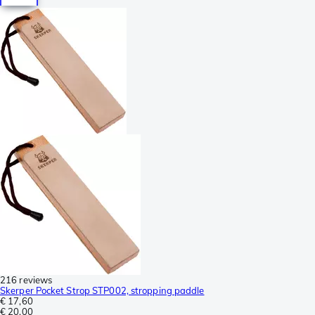
216 reviews
Skerper Pocket Strop STP002, stropping paddle
€ 17,60
€ 20,00