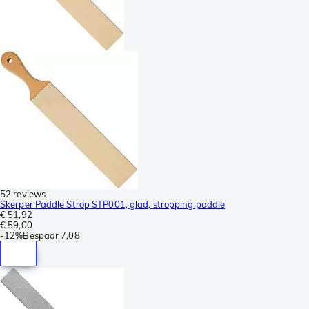
52 reviews
Skerper Paddle Strop STP001, glad, stropping paddle
€ 51,92
€ 59,00
-
12%
Bespaar
7,08