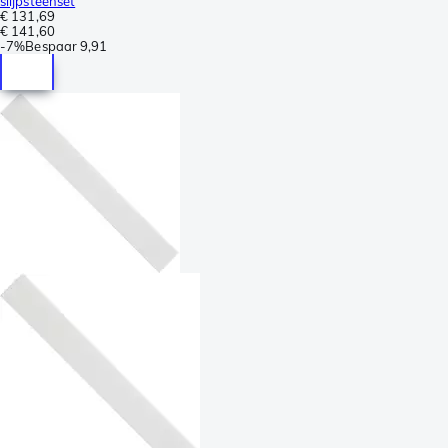
slijpsteenset
€ 131,69
€ 141,60
-
7%
Bespaar
9,91