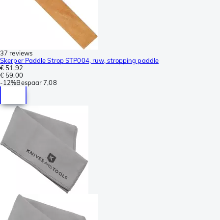
37 reviews
Skerper Paddle Strop STP004, ruw, stropping paddle
€ 51,92
€ 59,00
-
12%
Bespaar
7,08