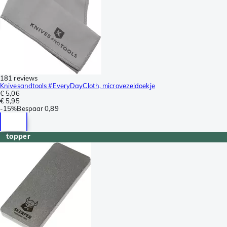
181 reviews
Knivesandtools #EveryDayCloth, microvezeldoekje
€ 5,06
€ 5,95
-
15%
Bespaar
0,89
topper