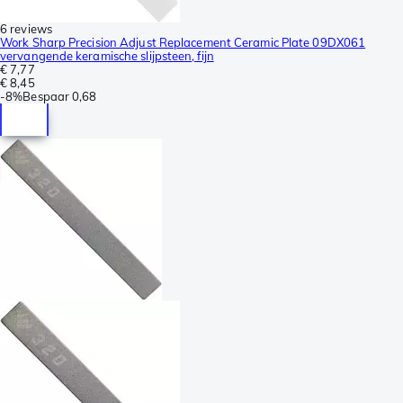
6 reviews
Work Sharp Precision Adjust Replacement Ceramic Plate 09DX061
vervangende keramische slijpsteen, fijn
€ 7,77
€ 8,45
-
8%
Bespaar
0,68