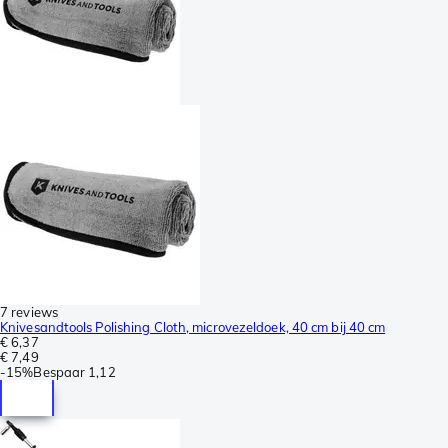
7 reviews
Knivesandtools Polishing Cloth, microvezeldoek, 40 cm bij 40 cm
€ 6,37
€ 7,49
-
15%
Bespaar
1,12