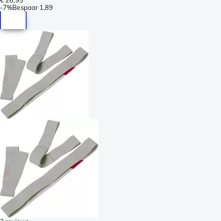
-
7%
Bespaar
1,89