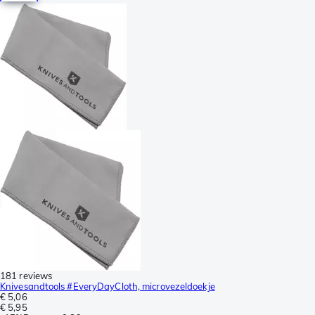
181 reviews
Knivesandtools #EveryDayCloth, microvezeldoekje
€ 5,06
€ 5,95