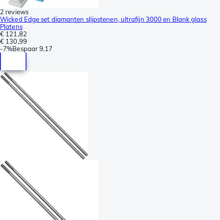
2 reviews
Wicked Edge set diamanten slijpstenen, ultrafijn 3000 en Blank glass
Platens
€ 121,82
€ 130,99
-
7%
Bespaar
9,17