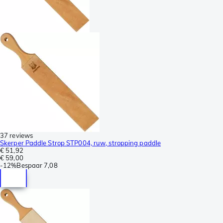
37 reviews
Skerper Paddle Strop STP004, ruw, stropping paddle
€ 51,92
€ 59,00
-
12%
Bespaar
7,08