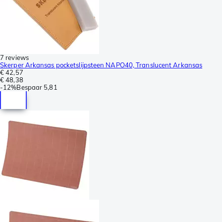
7 reviews
Skerper Arkansas pocketslijpsteen NAPO40, Translucent Arkansas
€ 42,57
€ 48,38
-
12%
Bespaar
5,81