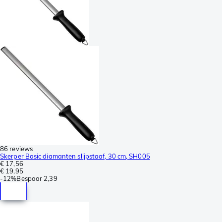
86 reviews
Skerper Basic diamanten slijpstaaf, 30 cm, SH005
€ 17,56
€ 19,95
-
12%
Bespaar
2,39