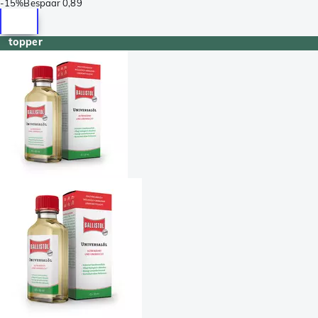
-
15%
Bespaar
0,89
topper