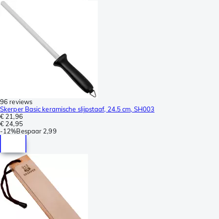
96 reviews
Skerper Basic keramische slijpstaaf, 24.5 cm, SH003
€ 21,96
€ 24,95
-
12%
Bespaar
2,99