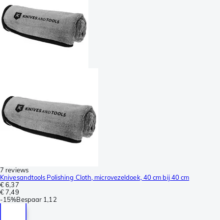
7 reviews
Knivesandtools Polishing Cloth, microvezeldoek, 40 cm bij 40 cm
€ 6,37
€ 7,49
-
15%
Bespaar
1,12