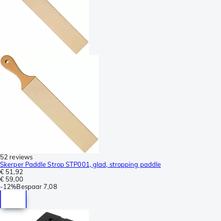
52 reviews
Skerper Paddle Strop STP001, glad, stropping paddle
€ 51,92
€ 59,00
-
12%
Bespaar
7,08