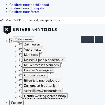
Ga direct naar hoofdinhoud
Ga direct naar navigatie
Ga direct naar footer
Voor 22:00 uur besteld, morgen in huis
Categorieën
Categorieën
Zakmessen
Zakmessen
Vaste messen
Vaste messen
Multitools
Multitools
Messen slijpen & onderhoud
Messen slijpen & onderhoud
Keukenmessen & snijden
Keukenmessen & snijden
Pannen & kookgerei
Pannen & kookgerei
Outdoor & gear
Outdoor & gear
Bijlen & tuingereedschap
Bijlen & tuingereedschap
Zaklampen & batterijen
Zaklampen & batterijen
Verrekijkers & monoculairs
Verrekijkers & monoculairs
Houtbewerkingsgereedschap
Houtbewerkingsgereedschap
Explore