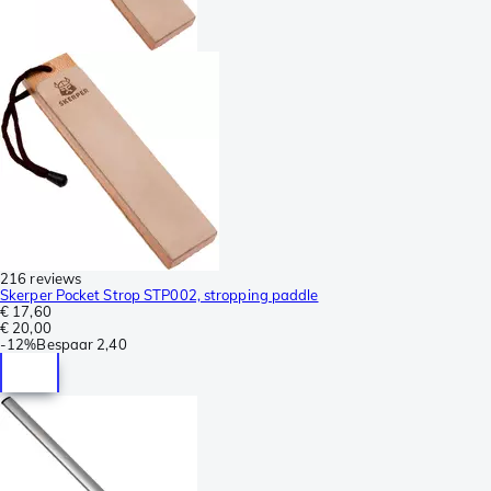
216 reviews
Skerper Pocket Strop STP002, stropping paddle
€ 17,60
€ 20,00
-
12%
Bespaar
2,40