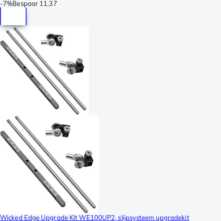
-
7%
Bespaar
11,37
Wicked Edge Upgrade Kit WE100UP2, slijpsysteem upgradekit