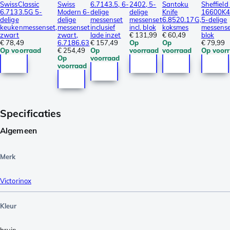
SwissClassic
Swiss
6.7143.5, 6-
2402, 5-
Santoku
Sheffield
6.7133.5G 5-
Modern 6-
delige
delige
Knife
16600K
delige
delige
messenset
messenset
6.8520.17G,
5-delige
keukenmessenset,
messenset
inclusief
incl. blok
koksmes
messense
zwart
zwart,
lade inzet
€ 131,99
€ 60,49
blok
€ 78,49
6.7186.63
€ 157,49
Op
Op
€ 79,99
Op voorraad
€ 254,49
Op
voorraad
voorraad
Op voor
Op
voorraad
voorraad
Specificaties
Algemeen
Merk
Victorinox
Kleur