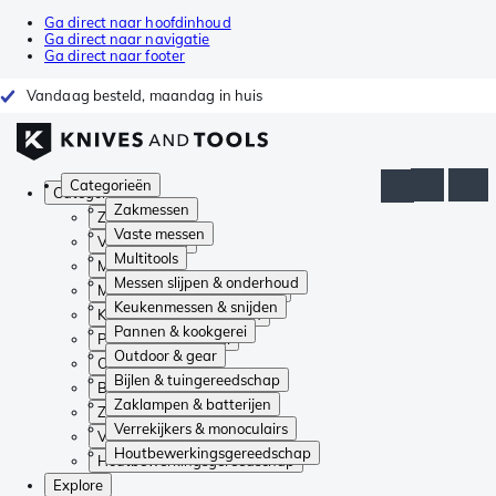
Ga direct naar hoofdinhoud
Ga direct naar navigatie
Ga direct naar footer
Vandaag besteld, maandag in huis
Categorieën
Categorieën
Zakmessen
Zakmessen
Vaste messen
Vaste messen
Multitools
Multitools
Messen slijpen & onderhoud
Messen slijpen & onderhoud
Keukenmessen & snijden
Keukenmessen & snijden
Pannen & kookgerei
Pannen & kookgerei
Outdoor & gear
Outdoor & gear
Bijlen & tuingereedschap
Bijlen & tuingereedschap
Zaklampen & batterijen
Zaklampen & batterijen
Verrekijkers & monoculairs
Verrekijkers & monoculairs
Houtbewerkingsgereedschap
Houtbewerkingsgereedschap
Explore