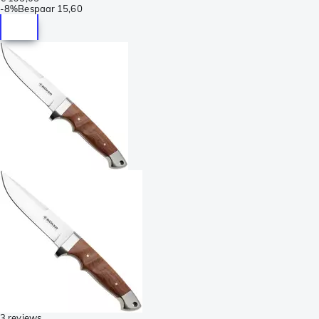
-
8%
Bespaar
15,60
3 reviews