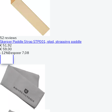
52 reviews
Skerper Paddle Strop STP001, glad, stropping paddle
€ 51,92
€ 59,00
-
12%
Bespaar
7,08