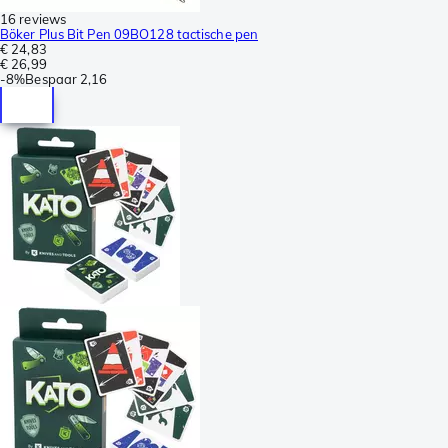
16 reviews
Böker Plus Bit Pen 09BO128 tactische pen
€ 24,83
€ 26,99
-
8%
Bespaar
2,16