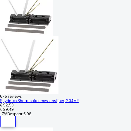
675 reviews
Spyderco Sharpmaker messenslijper, 204MF
€ 92,53
€ 99,49
-
7%
Bespaar
6,96