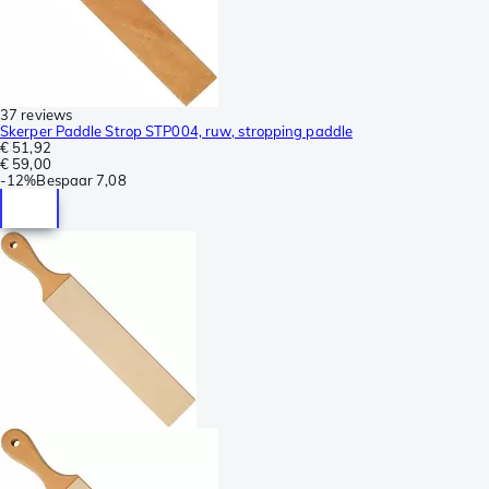
37 reviews
Skerper Paddle Strop STP004, ruw, stropping paddle
€ 51,92
€ 59,00
-
12%
Bespaar
7,08