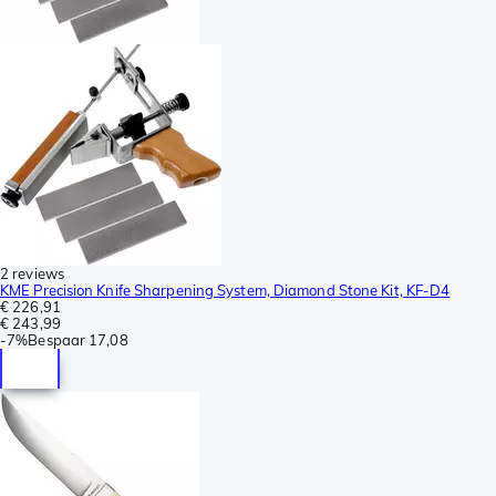
2 reviews
KME Precision Knife Sharpening System, Diamond Stone Kit, KF-D4
€ 226,91
€ 243,99
-
7%
Bespaar
17,08