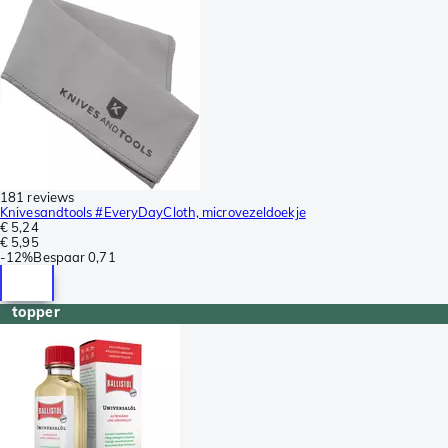
181 reviews
Knivesandtools #EveryDayCloth, microvezeldoekje
€ 5,24
€ 5,95
-
12%
Bespaar
0,71
topper