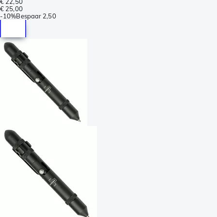
€ 22,50
€ 25,00
-
10%
Bespaar
2,50