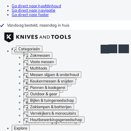
Ga direct naar hoofdinhoud
Ga direct naar navigatie
Ga direct naar footer
Vandaag besteld, maandag in huis
Categorieën
Categorieën
Zakmessen
Zakmessen
Vaste messen
Vaste messen
Multitools
Multitools
Messen slijpen & onderhoud
Messen slijpen & onderhoud
Keukenmessen & snijden
Keukenmessen & snijden
Pannen & kookgerei
Pannen & kookgerei
Outdoor & gear
Outdoor & gear
Bijlen & tuingereedschap
Bijlen & tuingereedschap
Zaklampen & batterijen
Zaklampen & batterijen
Verrekijkers & monoculairs
Verrekijkers & monoculairs
Houtbewerkingsgereedschap
Houtbewerkingsgereedschap
Explore