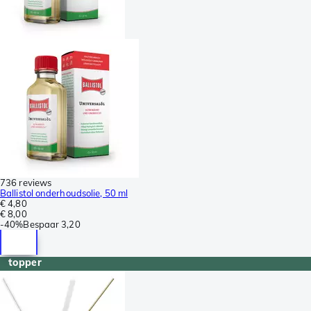
736 reviews
Ballistol onderhoudsolie, 50 ml
€ 4,80
€ 8,00
-
40%
Bespaar
3,20
topper