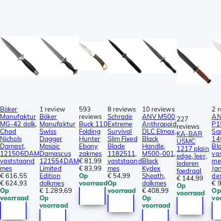
Böker
1 review
593
8 reviews
10 reviews
2 
Manufaktur
Böker
reviews
Schrade
ANV M500
AN
227
MG-42 dolk,
Manufaktur
Buck 110
Extreme
Anthropoid
P1
reviews
Chad
Swiss
Folding
Survival
DLC Elmax,
Sa
KA-BAR
Nichols
Dagger
Hunter
Slim Fixed
Black
14
USMC
Damast,
Mosaic
Ebony
Blade
Handle,
Bl
1217 plain
121506DAM
Damascus
zakmes
1182511,
M500-001,
va
edge, leer,
vaststaand
121554DAM
€ 81,99
vaststaand
Black
me
lederen
mes
Limited
€ 83,99
mes
Kydex
Ja
foedraal
€ 616,55
Edition
Op
€ 54,99
Sheath,
de
€ 144,99
€ 624,93
dolkmes
voorraad
Op
dolkmes
€ 
Op
Op
€ 1.289,69
voorraad
€ 408,99
Op
voorraad
voorraad
Op
Op
vo
voorraad
voorraad