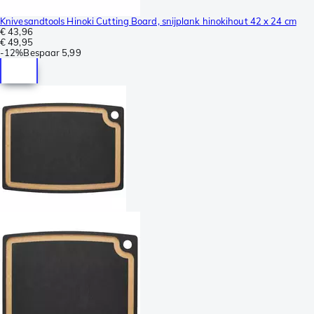
Knivesandtools Hinoki Cutting Board, snijplank hinokihout 42 x 24 cm
€ 43,96
€ 49,95
-
12%
Bespaar
5,99