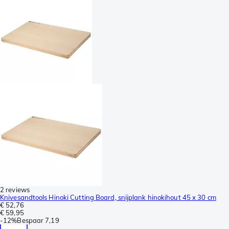
2 reviews
Knivesandtools Hinoki Cutting Board, snijplank hinokihout 45 x 30 cm
€ 52,76
€ 59,95
-
12%
Bespaar
7,19