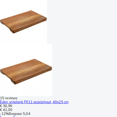
15 reviews
Eden snijplank P011 acaciahout, 40x25 cm
€ 36,96
€ 42,00
-
12%
Bespaar
5,04