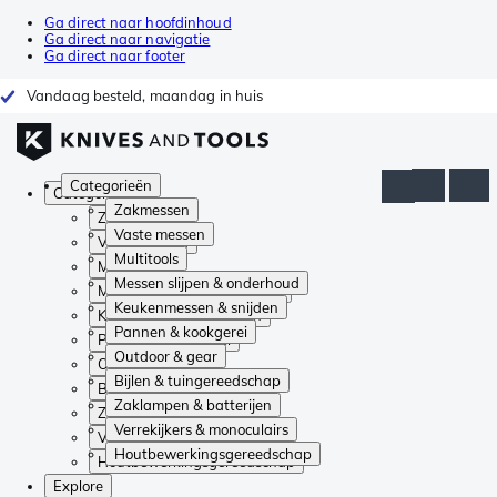
Ga direct naar hoofdinhoud
Ga direct naar navigatie
Ga direct naar footer
Vandaag besteld, maandag in huis
Categorieën
Categorieën
Zakmessen
Zakmessen
Vaste messen
Vaste messen
Multitools
Multitools
Messen slijpen & onderhoud
Messen slijpen & onderhoud
Keukenmessen & snijden
Keukenmessen & snijden
Pannen & kookgerei
Pannen & kookgerei
Outdoor & gear
Outdoor & gear
Bijlen & tuingereedschap
Bijlen & tuingereedschap
Zaklampen & batterijen
Zaklampen & batterijen
Verrekijkers & monoculairs
Verrekijkers & monoculairs
Houtbewerkingsgereedschap
Houtbewerkingsgereedschap
Explore