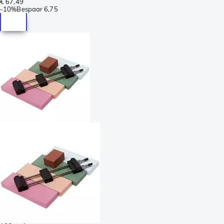
€ 67,49
-
10%
Bespaar
6,75