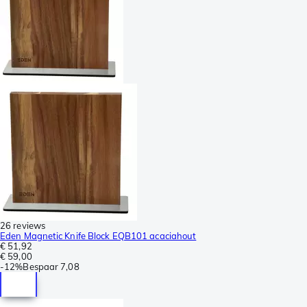
26 reviews
Eden Magnetic Knife Block EQB101 acaciahout
€ 51,92
€ 59,00
-
12%
Bespaar
7,08