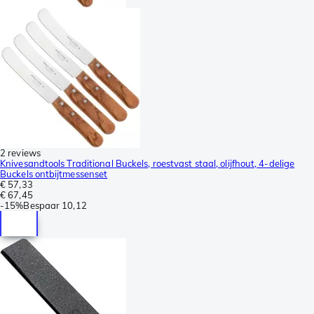
2 reviews
Knivesandtools Traditional Buckels, roestvast staal, olijfhout, 4-delige
Buckels ontbijtmessenset
€ 57,33
€ 67,45
-
15%
Bespaar
10,12