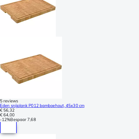
5 reviews
Eden snijplank P012 bamboehout, 45x30 cm
€ 56,32
€ 64,00
-
12%
Bespaar
7,68