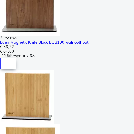
7 reviews
Eden Magnetic Knife Block EQB100 walnoothout
€ 56,32
€ 64,00
-
12%
Bespaar
7,68