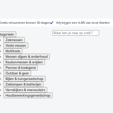
Gratis retourneren binnen 30 dagen
Wij krijgen een 4,8/5 van onze klanten
tegorieën
Zakmessen
Vaste messen
Multitools
Messen slijpen & onderhoud
Keukenmessen & snijden
Pannen & kookgerei
Outdoor & gear
Bijlen & tuingereedschap
Zaklampen & batterijen
Verrekijkers & monoculairs
Houtbewerkingsgereedschap