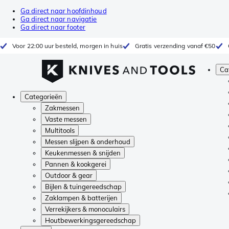
Ga direct naar hoofdinhoud
Ga direct naar navigatie
Ga direct naar footer
Voor 22:00 uur besteld, morgen in huis
Gratis verzending vanaf €50
Ca
Categorieën
Zakmessen
Vaste messen
Multitools
Messen slijpen & onderhoud
Keukenmessen & snijden
Pannen & kookgerei
Outdoor & gear
Bijlen & tuingereedschap
Zaklampen & batterijen
Verrekijkers & monoculairs
Houtbewerkingsgereedschap