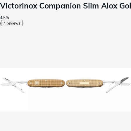
Victorinox Companion Slim Alox Go
4.5/5
(
4 reviews
)