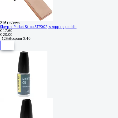
216 reviews
Skerper Pocket Strop STP002, stropping paddle
€ 17,60
€ 20,00
-
12%
Bespaar
2,40