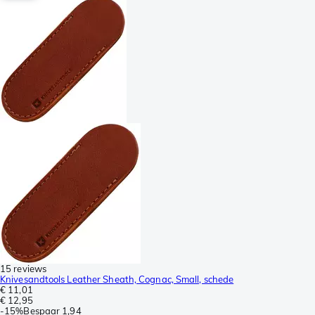
15 reviews
Knivesandtools Leather Sheath, Cognac, Small, schede
€ 11,01
€ 12,95
-
15%
Bespaar
1,94