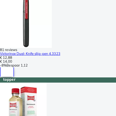
81 reviews
Victorinox Dual-Knife slijp-pen 4.3323
€ 12,88
€ 14,00
-
8%
Bespaar
1,12
topper