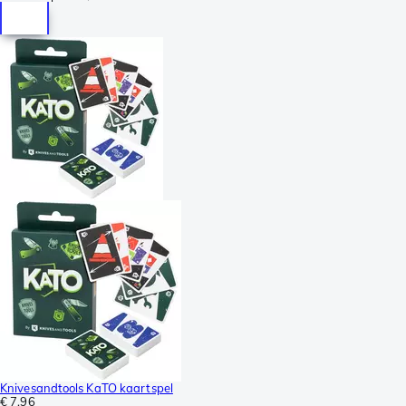
Knivesandtools KaTO kaartspel
€ 7,96