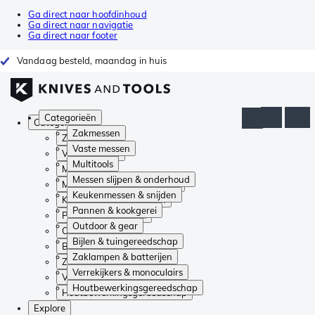
Ga direct naar hoofdinhoud
Ga direct naar navigatie
Ga direct naar footer
Vandaag besteld, maandag in huis
Categorieën
Categorieën
Zakmessen
Zakmessen
Vaste messen
Vaste messen
Multitools
Multitools
Messen slijpen & onderhoud
Messen slijpen & onderhoud
Keukenmessen & snijden
Keukenmessen & snijden
Pannen & kookgerei
Pannen & kookgerei
Outdoor & gear
Outdoor & gear
Bijlen & tuingereedschap
Bijlen & tuingereedschap
Zaklampen & batterijen
Zaklampen & batterijen
Verrekijkers & monoculairs
Verrekijkers & monoculairs
Houtbewerkingsgereedschap
Houtbewerkingsgereedschap
Explore