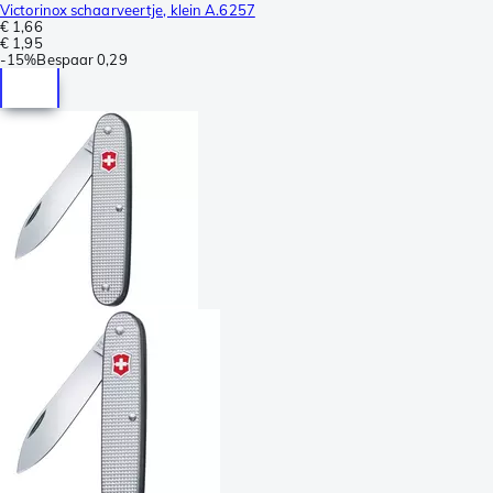
Victorinox schaarveertje, klein A.6257
€ 1,66
€ 1,95
-
15%
Bespaar
0,29