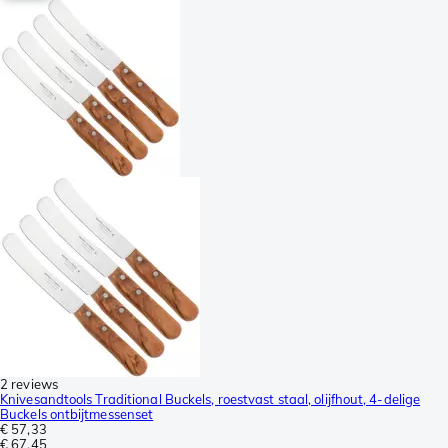
2 reviews
Knivesandtools Traditional Buckels, roestvast staal, olijfhout, 4-delige
Buckels ontbijtmessenset
€ 57,33
€ 67,45