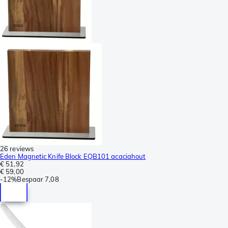
26 reviews
Eden Magnetic Knife Block EQB101 acaciahout
€ 51,92
€ 59,00
-
12%
Bespaar
7,08