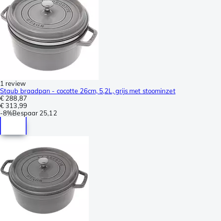
1 review
Staub braadpan - cocotte 26cm, 5,2L, grijs met stoominzet
€ 288,87
€ 313,99
-
8%
Bespaar
25,12