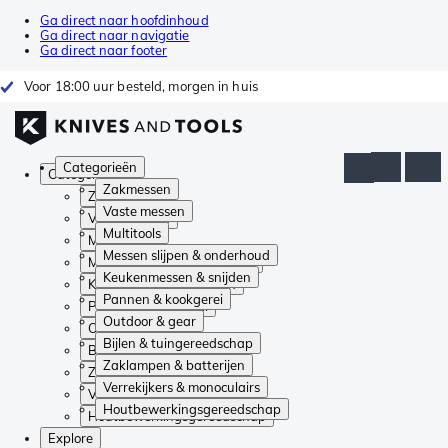
Ga direct naar hoofdinhoud
Ga direct naar navigatie
Ga direct naar footer
Voor 18:00 uur besteld, morgen in huis
Categorieën
Categorieën
Zakmessen
Zakmessen
Vaste messen
Vaste messen
Multitools
Multitools
Messen slijpen & onderhoud
Messen slijpen & onderhoud
Keukenmessen & snijden
Keukenmessen & snijden
Pannen & kookgerei
Pannen & kookgerei
Outdoor & gear
Outdoor & gear
Bijlen & tuingereedschap
Bijlen & tuingereedschap
Zaklampen & batterijen
Zaklampen & batterijen
Verrekijkers & monoculairs
Verrekijkers & monoculairs
Houtbewerkingsgereedschap
Houtbewerkingsgereedschap
Explore