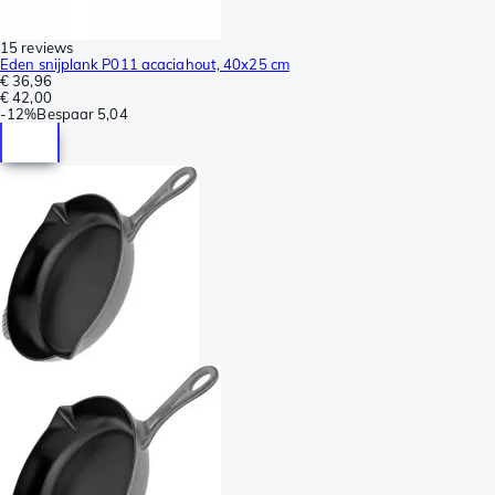
15 reviews
Eden snijplank P011 acaciahout, 40x25 cm
€ 36,96
€ 42,00
-
12%
Bespaar
5,04