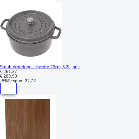
Staub braadpan - cocotte 26cm, 5,2L, grijs
€ 261,27
€ 283,99
-
8%
Bespaar
22,72