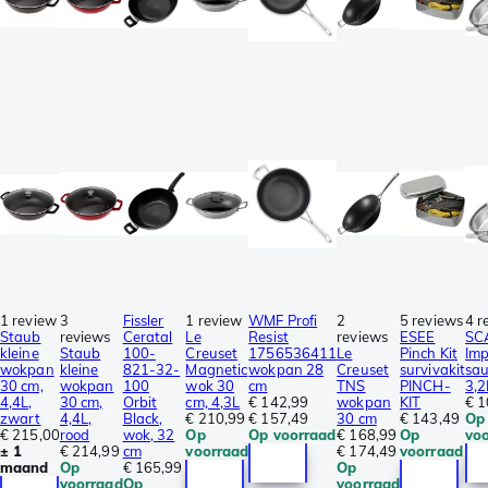
1 review
3
Fissler
1 review
WMF Profi
2
5 reviews
4 r
Staub
reviews
Ceratal
Le
Resist
reviews
ESEE
SC
kleine
Staub
100-
Creuset
1756536411
Le
Pinch Kit
Imp
wokpan
kleine
821-32-
Magnetic
wokpan 28
Creuset
survivakit
sa
30 cm,
wokpan
100
wok 30
cm
TNS
PINCH-
3,2
4,4L,
30 cm,
Orbit
cm, 4,3L
€ 142,99
wokpan
KIT
€ 1
zwart
4,4L,
Black,
€ 210,99
€ 157,49
30 cm
€ 143,49
Op
€ 215,00
rood
wok, 32
Op
Op voorraad
€ 168,99
Op
vo
± 1
€ 214,99
cm
voorraad
€ 174,49
voorraad
maand
Op
€ 165,99
Op
voorraad
Op
voorraad