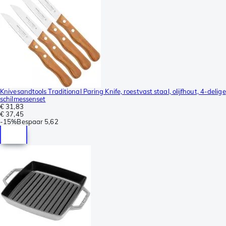
Knivesandtools Traditional Paring Knife, roestvast staal, olijfhout, 4-delige
schilmessenset
€ 31,83
€ 37,45
-
15%
Bespaar
5,62