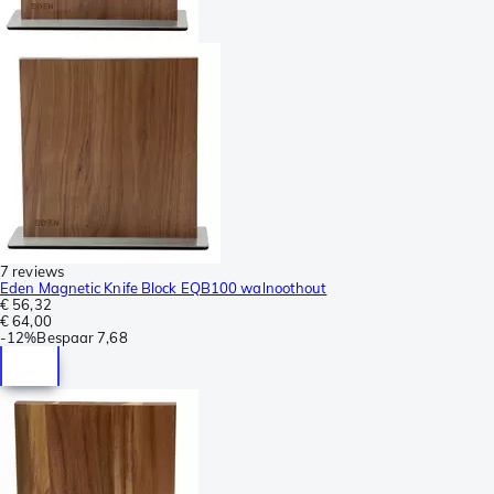
7 reviews
Eden Magnetic Knife Block EQB100 walnoothout
€ 56,32
€ 64,00
-
12%
Bespaar
7,68