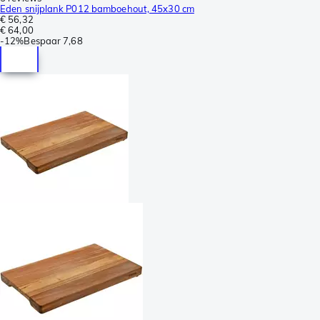
Eden snijplank P012 bamboehout, 45x30 cm
€ 56,32
€ 64,00
-
12%
Bespaar
7,68