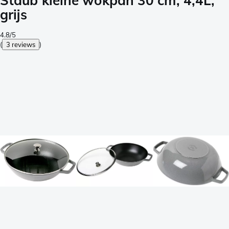
Staub kleine wokpan 30 cm, 4,4L,
grijs
4.8/5
(
3 reviews
)