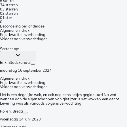
5 sterren
3
4 sterren
0
3 sterren
0
2 sterren
0
1 ster
0
Beoordeling per onderdeel
Algemene indruk
Prijs-kwaliteitsverhouding
Voldoet aan verwachtingen
Sorteer op
:
Erik
, Stadskanaal
maandag 16 september 2024
Algemene indruk
Prijs-kwaliteitsverhouding
Voldoet aan verwachtingen
Het is een degelijke wok, en ook nog eens netjes geglazuurd Na wat
wennen aan de eigenschappen van gietijzer is het wokken een genot.
Levering was als vanouds volgens verwachting
Rolien
, Breda
woensdag 14 juni 2023