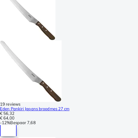
19 reviews
Eden Pankiri Japans broodmes 27 cm
€ 56,32
€ 64,00
-
12%
Bespaar
7,68