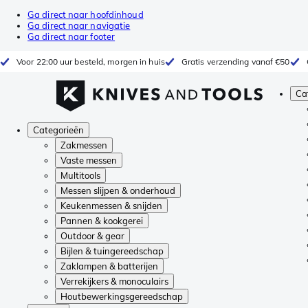
Ga direct naar hoofdinhoud
Ga direct naar navigatie
Ga direct naar footer
Voor 22:00 uur besteld, morgen in huis
Gratis verzending vanaf €50
Ca
Categorieën
Zakmessen
Vaste messen
Multitools
Messen slijpen & onderhoud
Keukenmessen & snijden
Pannen & kookgerei
Outdoor & gear
Bijlen & tuingereedschap
Zaklampen & batterijen
Verrekijkers & monoculairs
Houtbewerkingsgereedschap