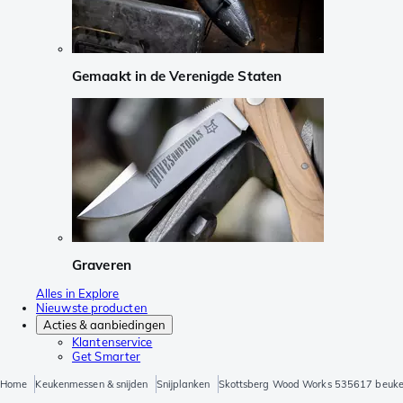
Gemaakt in de Verenigde Staten
Graveren
Alles in Explore
Nieuwste producten
Acties & aanbiedingen
Klantenservice
Get Smarter
Home
Keukenmessen & snijden
Snijplanken
Skottsberg Wood Works 535617 beuken