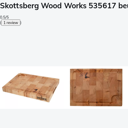
Skottsberg Wood Works 535617 beuk
0.5/5
(
1 review
)