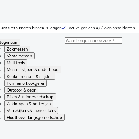
Gratis retourneren binnen 30 dagen
Wij krijgen een 4,8/5 van onze klanten
tegorieën
Zakmessen
Vaste messen
Multitools
Messen slijpen & onderhoud
Keukenmessen & snijden
Pannen & kookgerei
Outdoor & gear
Bijlen & tuingereedschap
Zaklampen & batterijen
Verrekijkers & monoculairs
Houtbewerkingsgereedschap