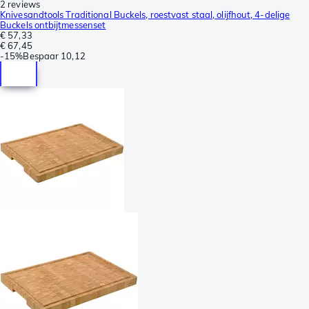
2 reviews
Knivesandtools Traditional Buckels, roestvast staal, olijfhout, 4-delige
Buckels ontbijtmessenset
€ 57,33
€ 67,45
-
15%
Bespaar
10,12