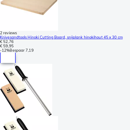
2 reviews
Knivesandtools Hinoki Cutting Board, snijplank hinokihout 45 x 30 cm
€ 52,76
€ 59,95
-
12%
Bespaar
7,19