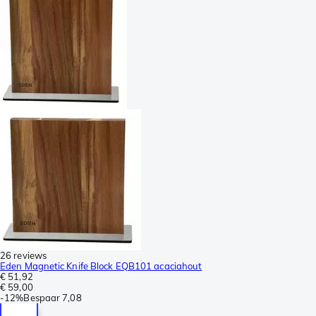
26 reviews
Eden Magnetic Knife Block EQB101 acaciahout
€ 51,92
€ 59,00
-
12%
Bespaar
7,08