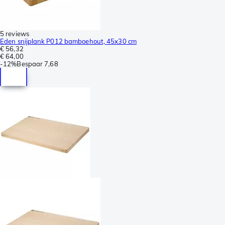
5 reviews
Eden snijplank P012 bamboehout, 45x30 cm
€ 56,32
€ 64,00
-
12%
Bespaar
7,68