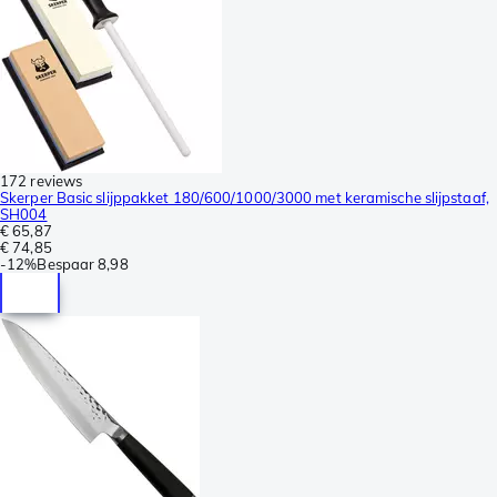
172 reviews
Skerper Basic slijppakket 180/600/1000/3000 met keramische slijpstaaf,
SH004
€ 65,87
€ 74,85
-
12%
Bespaar
8,98