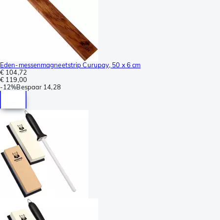
Eden-messenmagneetstrip Curupay, 50 x 6 cm
€ 104,72
€ 119,00
-
12%
Bespaar
14,28