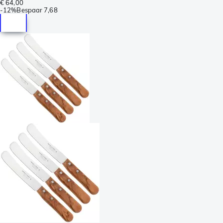
€ 64,00
-
12%
Bespaar
7,68