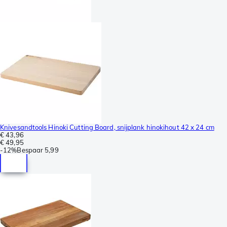
Knivesandtools Hinoki Cutting Board, snijplank hinokihout 42 x 24 cm
€ 43,96
€ 49,95
-
12%
Bespaar
5,99