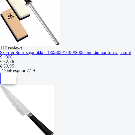
110 reviews
Skerper Basic slijppakket 180/600/1000/3000 met diamanten slijpstaaf,
SH006
€ 52,76
€ 59,95
-
12%
Bespaar
7,19