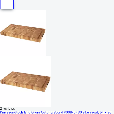
2 reviews
Knivesandtools End Grain Cutting Board P008-5430 eikenhout, 54 x 30