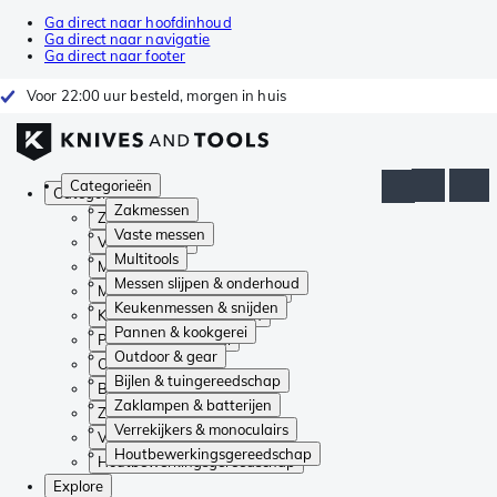
Ga direct naar hoofdinhoud
Ga direct naar navigatie
Ga direct naar footer
Voor 22:00 uur besteld, morgen in huis
Categorieën
Categorieën
Zakmessen
Zakmessen
Vaste messen
Vaste messen
Multitools
Multitools
Messen slijpen & onderhoud
Messen slijpen & onderhoud
Keukenmessen & snijden
Keukenmessen & snijden
Pannen & kookgerei
Pannen & kookgerei
Outdoor & gear
Outdoor & gear
Bijlen & tuingereedschap
Bijlen & tuingereedschap
Zaklampen & batterijen
Zaklampen & batterijen
Verrekijkers & monoculairs
Verrekijkers & monoculairs
Houtbewerkingsgereedschap
Houtbewerkingsgereedschap
Explore