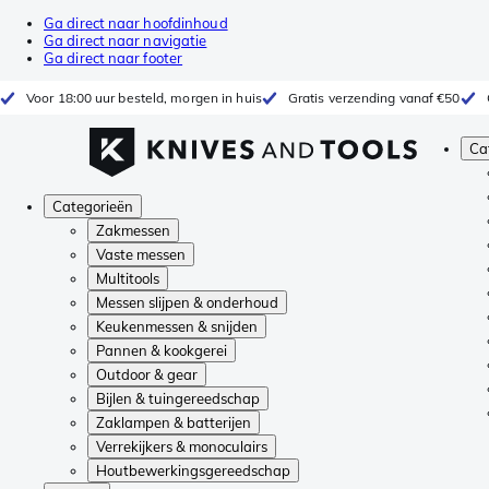
Ga direct naar hoofdinhoud
Ga direct naar navigatie
Ga direct naar footer
Voor 18:00 uur besteld, morgen in huis
Gratis verzending vanaf €50
Ca
Categorieën
Zakmessen
Vaste messen
Multitools
Messen slijpen & onderhoud
Keukenmessen & snijden
Pannen & kookgerei
Outdoor & gear
Bijlen & tuingereedschap
Zaklampen & batterijen
Verrekijkers & monoculairs
Houtbewerkingsgereedschap