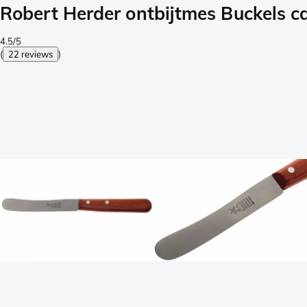
Robert Herder ontbijtmes Buckels c
4.5/5
(
22 reviews
)