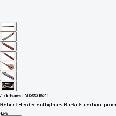
Artikelnummer
RH055345004
Robert Herder ontbijtmes Buckels carbon, pru
4.5/5