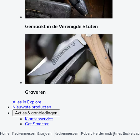
Gemaakt in de Verenigde Staten
Graveren
Alles in Explore
Nieuwste producten
Acties & aanbiedingen
Klantenservice
Get Smarter
Home
Keukenmessen & snijden
Keukenmessen
Robert Herder ontbijtmes Buckels c