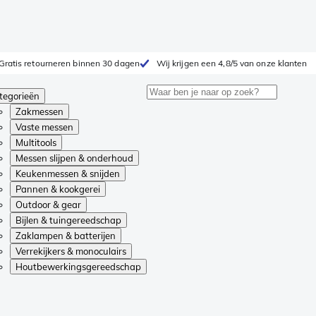
Gratis retourneren binnen 30 dagen
Wij krijgen een 4,8/5 van onze klanten
tegorieën
Zakmessen
Vaste messen
Multitools
Messen slijpen & onderhoud
Keukenmessen & snijden
Pannen & kookgerei
Outdoor & gear
Bijlen & tuingereedschap
Zaklampen & batterijen
Verrekijkers & monoculairs
Houtbewerkingsgereedschap