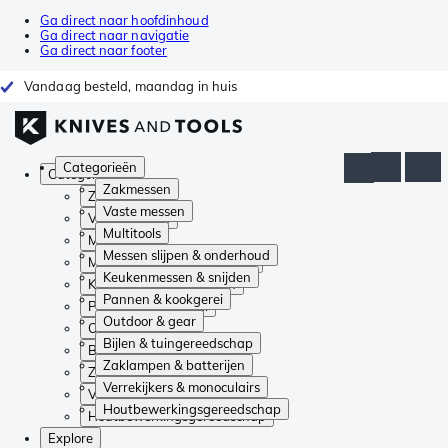
Ga direct naar hoofdinhoud
Ga direct naar navigatie
Ga direct naar footer
Vandaag besteld, maandag in huis
Categorieën
Categorieën
Zakmessen
Zakmessen
Vaste messen
Vaste messen
Multitools
Multitools
Messen slijpen & onderhoud
Messen slijpen & onderhoud
Keukenmessen & snijden
Keukenmessen & snijden
Pannen & kookgerei
Pannen & kookgerei
Outdoor & gear
Outdoor & gear
Bijlen & tuingereedschap
Bijlen & tuingereedschap
Zaklampen & batterijen
Zaklampen & batterijen
Verrekijkers & monoculairs
Verrekijkers & monoculairs
Houtbewerkingsgereedschap
Houtbewerkingsgereedschap
Explore