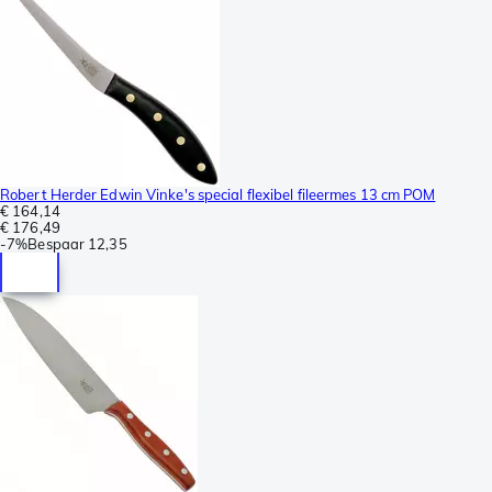
Robert Herder Edwin Vinke's special flexibel fileermes 13 cm POM
€ 164,14
€ 176,49
-
7%
Bespaar
12,35