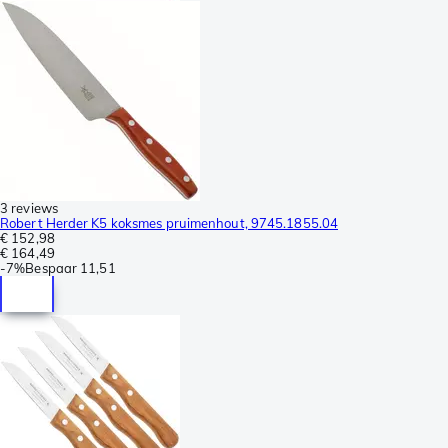
3 reviews
Robert Herder K5 koksmes pruimenhout, 9745.1855.04
€ 152,98
€ 164,49
-
7%
Bespaar
11,51