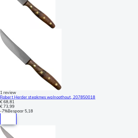
1 review
Robert Herder steakmes walnoothout, 207850018
€ 68,81
€ 73,99
-
7%
Bespaar
5,18