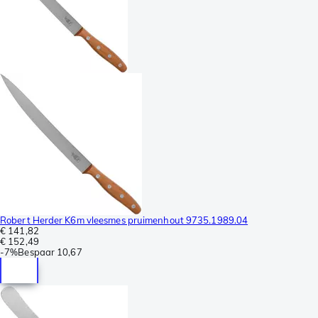
Robert Herder K6m vleesmes pruimenhout 9735.1989.04
€ 141,82
€ 152,49
-
7%
Bespaar
10,67