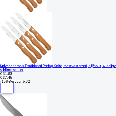
Knivesandtools Traditional Paring Knife, roestvast staal, olijfhout, 4-delige
schilmessenset
€ 31,83
€ 37,45
-
15%
Bespaar
5,62