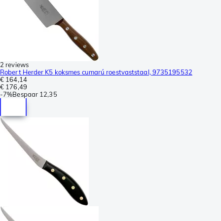
2 reviews
Robert Herder K5 koksmes cumarú roestvaststaal, 9735195532
€ 164,14
€ 176,49
-
7%
Bespaar
12,35