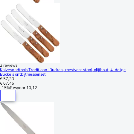
2 reviews
Knivesandtools Traditional Buckels, roestvast staal, olijfhout, 4-delige
Buckels ontbijtmessenset
€ 57,33
€ 67,45
-
15%
Bespaar
10,12