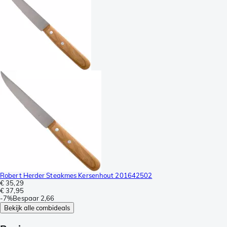
Robert Herder Steakmes Kersenhout 201642502
€ 35,29
€ 37,95
-
7%
Bespaar
2,66
Bekijk alle combideals