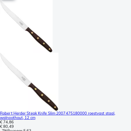
Robert Herder Steak Knife Slim 2007475180000 roestvast staal,
walnoothout, 12 cm
€ 74,86
€ 80,49
-
7%
Bespaar
5,63