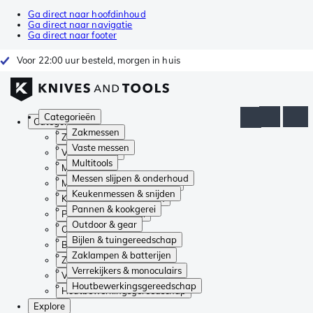
Ga direct naar hoofdinhoud
Ga direct naar navigatie
Ga direct naar footer
Voor 22:00 uur besteld, morgen in huis
Categorieën
Categorieën
Zakmessen
Zakmessen
Vaste messen
Vaste messen
Multitools
Multitools
Messen slijpen & onderhoud
Messen slijpen & onderhoud
Keukenmessen & snijden
Keukenmessen & snijden
Pannen & kookgerei
Pannen & kookgerei
Outdoor & gear
Outdoor & gear
Bijlen & tuingereedschap
Bijlen & tuingereedschap
Zaklampen & batterijen
Zaklampen & batterijen
Verrekijkers & monoculairs
Verrekijkers & monoculairs
Houtbewerkingsgereedschap
Houtbewerkingsgereedschap
Explore