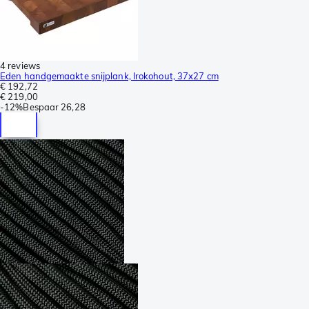
4 reviews
Eden handgemaakte snijplank, Irokohout, 37x27 cm
€ 192,72
€ 219,00
-
12%
Bespaar
26,28