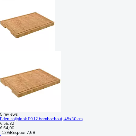
5 reviews
Eden snijplank P012 bamboehout, 45x30 cm
€ 56,32
€ 64,00
-
12%
Bespaar
7,68