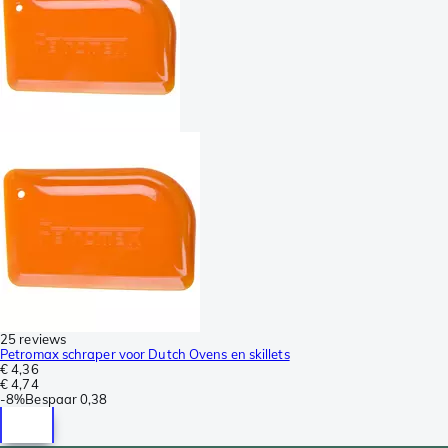
25 reviews
Petromax schraper voor Dutch Ovens en skillets
€ 4,36
€ 4,74
-
8%
Bespaar
0,38