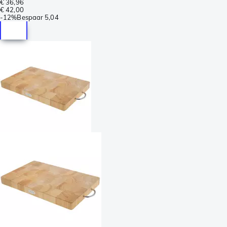
€ 36,96
€ 42,00
-
12%
Bespaar
5,04