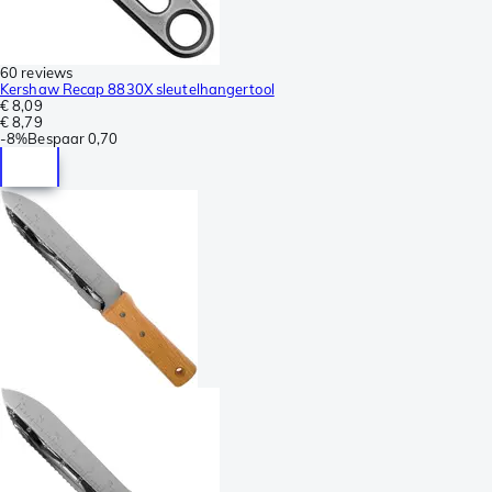
60 reviews
Kershaw Recap 8830X sleutelhangertool
€ 8,09
€ 8,79
-
8%
Bespaar
0,70