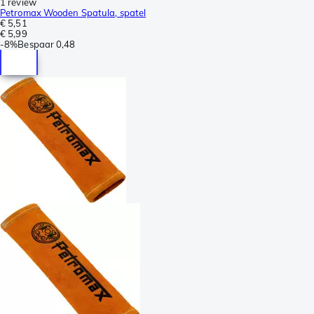
1 review
Petromax Wooden Spatula, spatel
€ 5,51
€ 5,99
-
8%
Bespaar
0,48