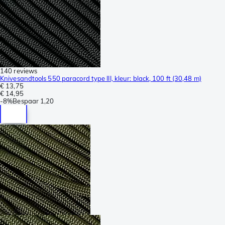
140 reviews
Knivesandtools 550 paracord type III, kleur: black, 100 ft (30,48 m)
€ 13,75
€ 14,95
-
8%
Bespaar
1,20