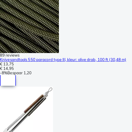
89 reviews
Knivesandtools 550 paracord type III, kleur: olive drab, 100 ft (30,48 m)
€ 13,75
€ 14,95
-
8%
Bespaar
1,20