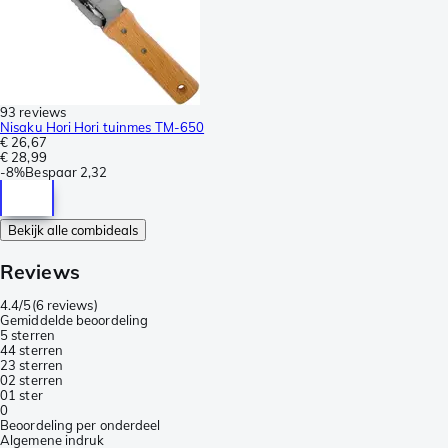
93 reviews
Nisaku Hori Hori tuinmes TM-650
€ 26,67
€ 28,99
-
8%
Bespaar
2,32
Bekijk alle combideals
Reviews
4.4/5
(
6 reviews
)
Gemiddelde beoordeling
5 sterren
4
4 sterren
2
3 sterren
0
2 sterren
0
1 ster
0
Beoordeling per onderdeel
Algemene indruk