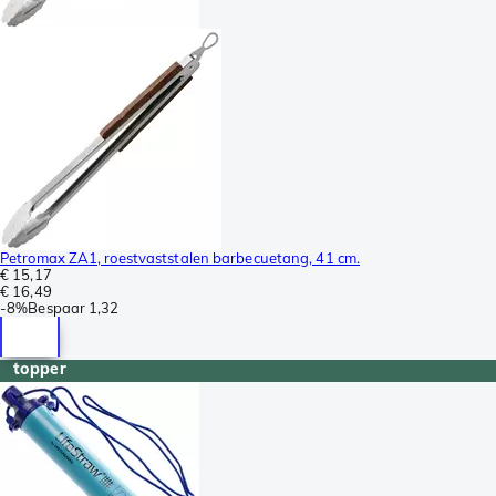
Petromax ZA1, roestvaststalen barbecuetang, 41 cm.
€ 15,17
€ 16,49
-
8%
Bespaar
1,32
topper