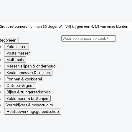
Gratis retourneren binnen 30 dagen
Wij krijgen een 4,8/5 van onze klanten
tegorieën
Zakmessen
Vaste messen
Multitools
Messen slijpen & onderhoud
Keukenmessen & snijden
Pannen & kookgerei
Outdoor & gear
Bijlen & tuingereedschap
Zaklampen & batterijen
Verrekijkers & monoculairs
Houtbewerkingsgereedschap