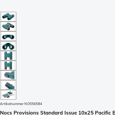
Artikelnummer
NO556584
Nocs Provisions Standard Issue 10x25 Pacific B