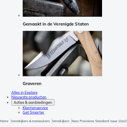
Gemaakt in de Verenigde Staten
Graveren
Alles in Explore
Nieuwste producten
Acties & aanbiedingen
Klantenservice
Get Smarter
Home
Verrekijkers & monoculairs
Verrekijkers
Nocs Provisions Standard Issue 10x25