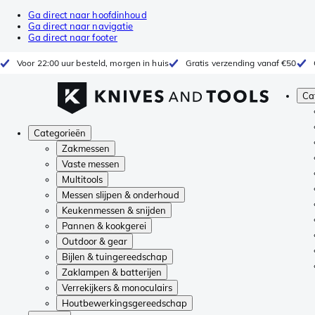
Ga direct naar hoofdinhoud
Ga direct naar navigatie
Ga direct naar footer
Voor 22:00 uur besteld, morgen in huis
Gratis verzending vanaf €50
Ca
Categorieën
Zakmessen
Vaste messen
Multitools
Messen slijpen & onderhoud
Keukenmessen & snijden
Pannen & kookgerei
Outdoor & gear
Bijlen & tuingereedschap
Zaklampen & batterijen
Verrekijkers & monoculairs
Houtbewerkingsgereedschap