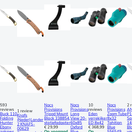
593
Nocs
Nocs
10
Nocs
2 
reviews
Provisions
Provisions
reviews
Provisions
AN
1 review
Buck 110
Tripod Mount
Long
Eden
Zoom Tube
P1
Knafs
Folding
Black 338854,
View 20-
verrekijker
8x32
Sa
(Neder)Lander
Hunter
statiefadapter
60x85
ED 8x42
Tahitian
14
2 KNAFS-
Ebony
€ 29,99
Oxford
€ 368,99
Blue
Bl
00629
zakmes
Op voorraad
Blue
Op
556549,
va