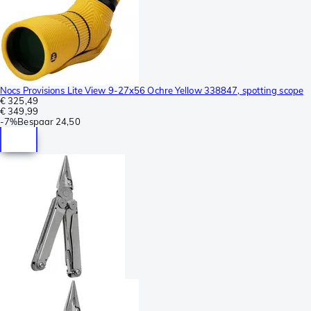
Nocs Provisions Lite View 9-27x56 Ochre Yellow 338847, spotting scope
€ 325,49
€ 349,99
-
7%
Bespaar
24,50