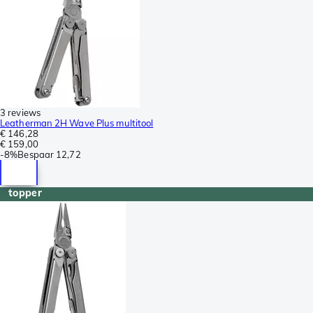
3 reviews
Leatherman 2H Wave Plus multitool
€ 146,28
€ 159,00
-
8%
Bespaar
12,72
topper