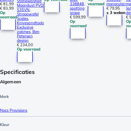
Stonewashed
€ 81,99
338848,
voorraad
monoculair
me
Moondust PVD
€ 83,99
spotting
€ 79,95
Ja
S35VN,
Op
scope
± 3 weken
de
Stroopwafel
voorraad
€ 599,99
€ 
Scales,
Op
O
Knivesandtools
voorraad
vo
Exclusive
zakmes, Ben
Petersen
design
€ 234,00
Op voorraad
Specificaties
Algemeen
Merk
Nocs Provisions
Kleur