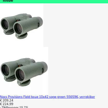
nieuw
Nocs Provisions Field Issue 10x42 sage green 556596, verrekijker
€ 209,24
€ 224,99
-
7%
Bespaar
15,75