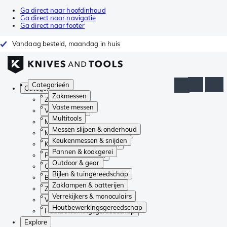
Ga direct naar hoofdinhoud
Ga direct naar navigatie
Ga direct naar footer
Vandaag besteld, maandag in huis
Categorieën
Categorieën
Zakmessen
Zakmessen
Vaste messen
Vaste messen
Multitools
Multitools
Messen slijpen & onderhoud
Messen slijpen & onderhoud
Keukenmessen & snijden
Keukenmessen & snijden
Pannen & kookgerei
Pannen & kookgerei
Outdoor & gear
Outdoor & gear
Bijlen & tuingereedschap
Bijlen & tuingereedschap
Zaklampen & batterijen
Zaklampen & batterijen
Verrekijkers & monoculairs
Verrekijkers & monoculairs
Houtbewerkingsgereedschap
Houtbewerkingsgereedschap
Explore