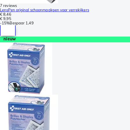
7 reviews
LensPen original schoonmaakpen voor verrekijkers
€ 8,46
€ 9,95
-
15%
Bespaar
1,49
nieuw