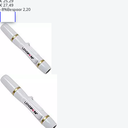
€ 25,29
€ 27,49
-
8%
Bespaar
2,20