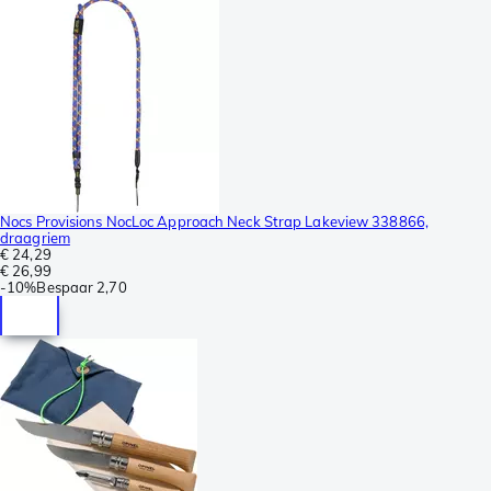
Nocs Provisions NocLoc Approach Neck Strap Lakeview 338866,
draagriem
€ 24,29
€ 26,99
-
10%
Bespaar
2,70