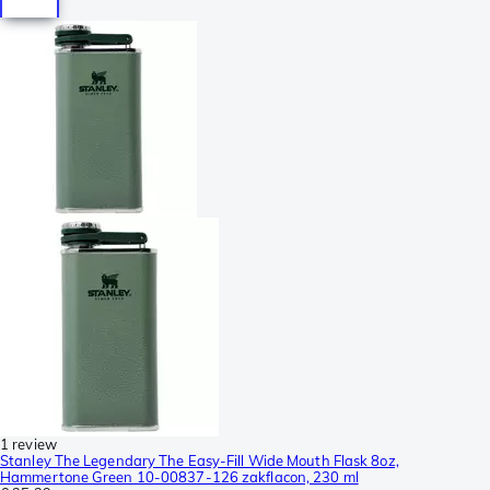
1 review
Stanley The Legendary The Easy-Fill Wide Mouth Flask 8oz,
Hammertone Green 10-00837-126 zakflacon, 230 ml