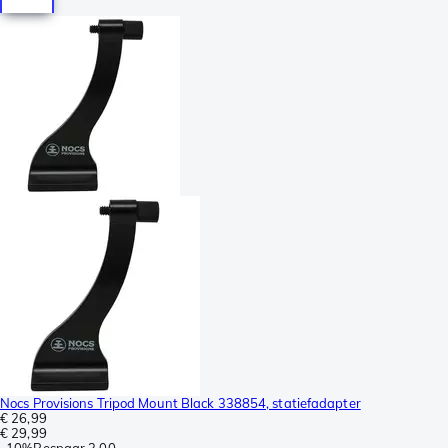
Nocs Provisions Tripod Mount Black 338854, statiefadapter
€ 26,99
€ 29,99
-
10%
Bespaar
3,00