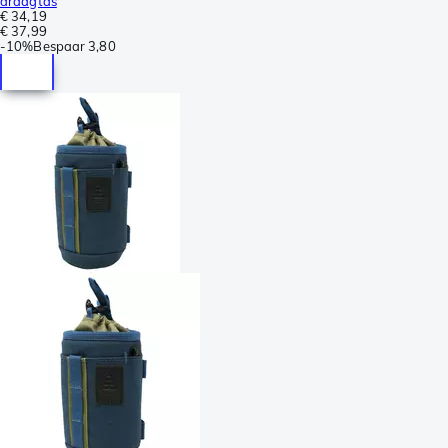
draagtas
€ 34,19
€ 37,99
-
10%
Bespaar
3,80