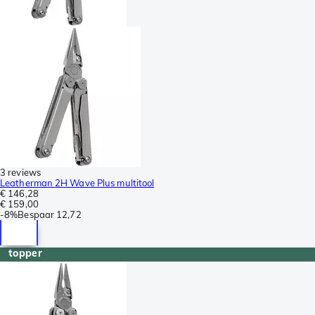
3 reviews
Leatherman 2H Wave Plus multitool
€ 146,28
€ 159,00
-
8%
Bespaar
12,72
topper