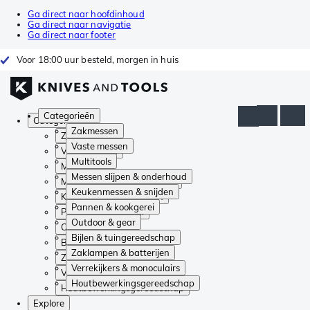
Ga direct naar hoofdinhoud
Ga direct naar navigatie
Ga direct naar footer
Voor 18:00 uur besteld, morgen in huis
Categorieën
Categorieën
Zakmessen
Zakmessen
Vaste messen
Vaste messen
Multitools
Multitools
Messen slijpen & onderhoud
Messen slijpen & onderhoud
Keukenmessen & snijden
Keukenmessen & snijden
Pannen & kookgerei
Pannen & kookgerei
Outdoor & gear
Outdoor & gear
Bijlen & tuingereedschap
Bijlen & tuingereedschap
Zaklampen & batterijen
Zaklampen & batterijen
Verrekijkers & monoculairs
Verrekijkers & monoculairs
Houtbewerkingsgereedschap
Houtbewerkingsgereedschap
Explore