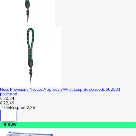
Nocs Provisions NocLoc Approach Wrist Loop Backwoods 562801,
polsband
€ 20,24
€ 22,49
-
10%
Bespaar
2,25
nieuw