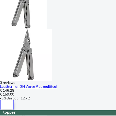
3 reviews
Leatherman 2H Wave Plus multitool
€ 146,28
€ 159,00
-
8%
Bespaar
12,72
topper