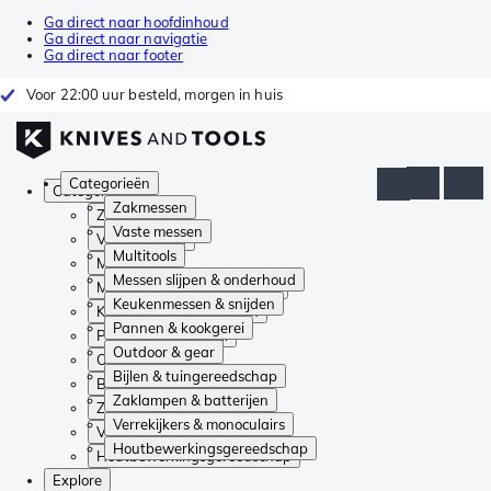
Ga direct naar hoofdinhoud
Ga direct naar navigatie
Ga direct naar footer
Voor 22:00 uur besteld, morgen in huis
Categorieën
Categorieën
Zakmessen
Zakmessen
Vaste messen
Vaste messen
Multitools
Multitools
Messen slijpen & onderhoud
Messen slijpen & onderhoud
Keukenmessen & snijden
Keukenmessen & snijden
Pannen & kookgerei
Pannen & kookgerei
Outdoor & gear
Outdoor & gear
Bijlen & tuingereedschap
Bijlen & tuingereedschap
Zaklampen & batterijen
Zaklampen & batterijen
Verrekijkers & monoculairs
Verrekijkers & monoculairs
Houtbewerkingsgereedschap
Houtbewerkingsgereedschap
Explore