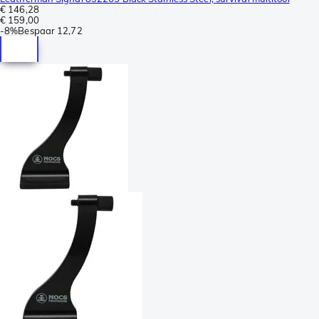
€ 146,28
€ 159,00
-
8%
Bespaar
12,72