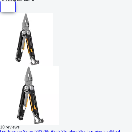
10 reviews
Leatherman Signal 832265 Black Stainless Steel, survival multitool