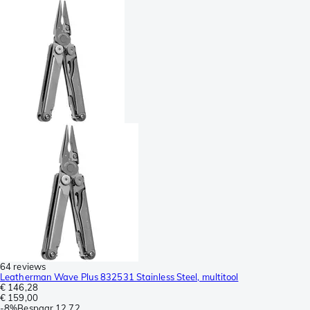
64 reviews
Leatherman Wave Plus 832531 Stainless Steel, multitool
€ 146,28
€ 159,00
-
8%
Bespaar
12,72