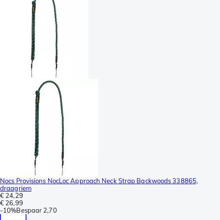
Nocs Provisions NocLoc Approach Neck Strap Backwoods 338865,
draagriem
€ 24,29
€ 26,99
-
10%
Bespaar
2,70