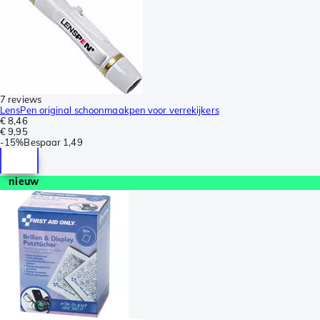
7 reviews
LensPen original schoonmaakpen voor verrekijkers
€ 8,46
€ 9,95
-
15%
Bespaar
1,49
nieuw