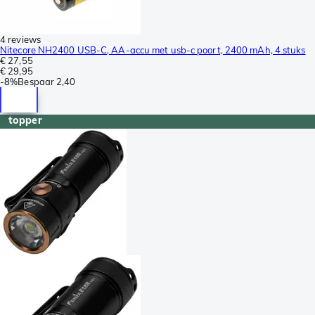
4 reviews
Nitecore NH2400 USB-C, AA-accu met usb-c poort, 2400 mAh, 4 stuks
€ 27,55
€ 29,95
-
8%
Bespaar
2,40
topper