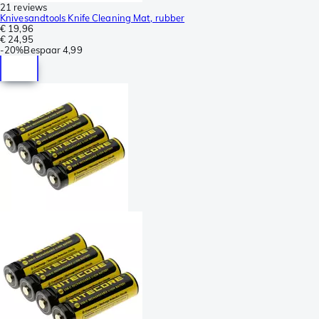
21 reviews
Knivesandtools Knife Cleaning Mat, rubber
€ 19,96
€ 24,95
-
20%
Bespaar
4,99