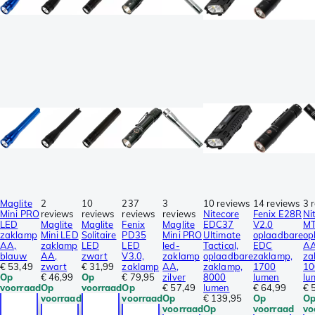
Maglite
2
10
237
3
10 reviews
14 reviews
3 
Mini PRO
reviews
reviews
reviews
reviews
Nitecore
Fenix E28R
Ni
LED
Maglite
Maglite
Fenix
Maglite
EDC37
V2.0
MT
zaklamp
Mini LED
Solitaire
PD35
Mini PRO
Ultimate
oplaadbare
op
AA,
zaklamp
LED
LED
led-
Tactical,
EDC
A
blauw
AA,
zwart
V3.0,
zaklamp
oplaadbare
zaklamp,
za
€ 53,49
zwart
€ 31,99
zaklamp
AA,
zaklamp,
1700
10
Op
€ 46,99
Op
€ 79,95
zilver
8000
lumen
lu
voorraad
Op
voorraad
Op
€ 57,49
lumen
€ 64,99
€ 
voorraad
voorraad
Op
€ 139,95
Op
O
voorraad
Op
voorraad
vo