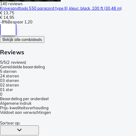
140 reviews
Knivesandtools 550 paracord type III, kleur: black, 100 ft (30,48 m)
€ 13,75
€ 14,95
-
8%
Bespaar
1,20
Bekijk alle combideals
Reviews
5/5
(
2 reviews
)
Gemiddelde beoordeling
5 sterren
2
4 sterren
0
3 sterren
0
2 sterren
0
1 ster
0
Beoordeling per onderdeel
Algemene indruk
Prijs-kwaliteitsverhouding
Voldoet aan verwachtingen
Sorteer op
: