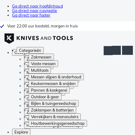
Ga direct naar hoofdinhoud
Ga direct naar navigatie
Ga direct naar footer
Voor 22:00 uur besteld, morgen in huis
Categorieën
Categorieën
Zakmessen
Zakmessen
Vaste messen
Vaste messen
Multitools
Multitools
Messen slijpen & onderhoud
Messen slijpen & onderhoud
Keukenmessen & snijden
Keukenmessen & snijden
Pannen & kookgerei
Pannen & kookgerei
Outdoor & gear
Outdoor & gear
Bijlen & tuingereedschap
Bijlen & tuingereedschap
Zaklampen & batterijen
Zaklampen & batterijen
Verrekijkers & monoculairs
Verrekijkers & monoculairs
Houtbewerkingsgereedschap
Houtbewerkingsgereedschap
Explore