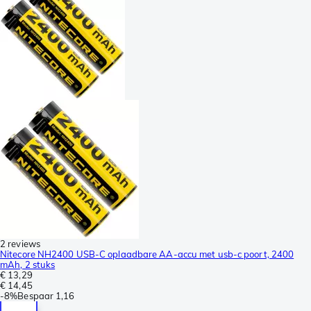
2 reviews
Nitecore NH2400 USB-C oplaadbare AA-accu met usb-c poort, 2400
mAh, 2 stuks
€ 13,29
€ 14,45
-
8%
Bespaar
1,16