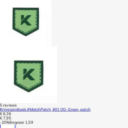
5 reviews
Knivesandtools #MatchPatch, #01 OG-Green, patch
€ 6,36
€ 7,95
-
20%
Bespaar
1,59