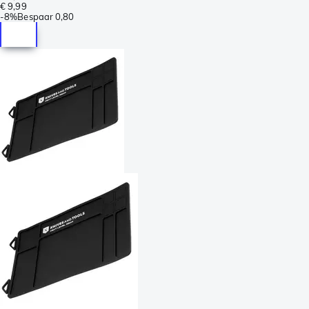
€ 9,99
-
8%
Bespaar
0,80