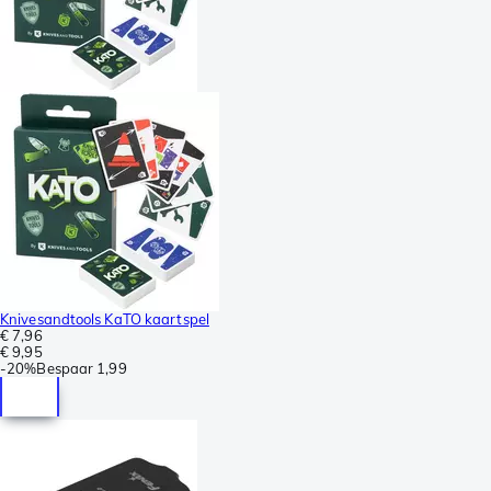
Knivesandtools KaTO kaartspel
€ 7,96
€ 9,95
-
20%
Bespaar
1,99