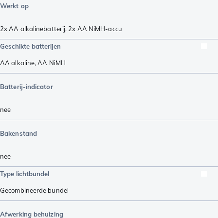
Werkt op
2x AA alkalinebatterij
,
2x AA NiMH-accu
Geschikte batterijen
AA alkaline
,
AA NiMH
Batterij-indicator
nee
Bakenstand
nee
Type lichtbundel
Gecombineerde bundel
Afwerking behuizing