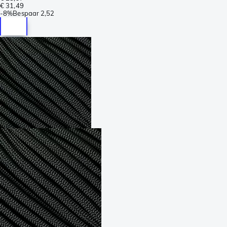
€ 31,49
-
8%
Bespaar
2,52