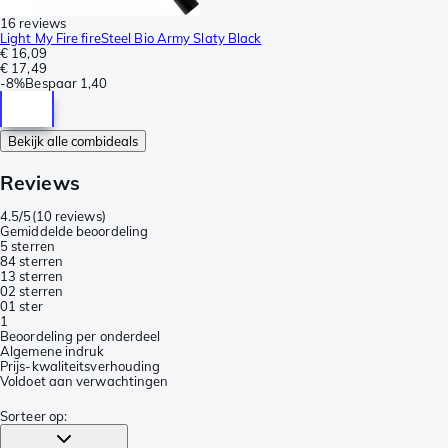
16 reviews
Light My Fire fireSteel Bio Army Slaty Black
€ 16,09
€ 17,49
-
8%
Bespaar
1,40
Bekijk alle combideals
Reviews
4.5/5
(
10 reviews
)
Gemiddelde beoordeling
5 sterren
8
4 sterren
1
3 sterren
0
2 sterren
0
1 ster
1
Beoordeling per onderdeel
Algemene indruk
Prijs-kwaliteitsverhouding
Voldoet aan verwachtingen
Sorteer op
: