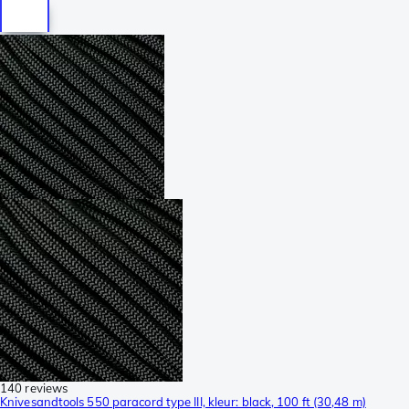
140 reviews
Knivesandtools 550 paracord type III, kleur: black, 100 ft (30,48 m)