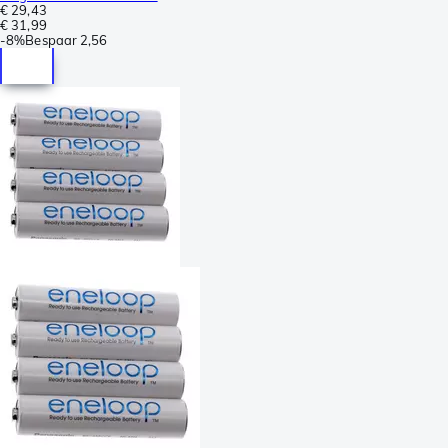
€ 29,43
€ 31,99
-
8%
Bespaar
2,56