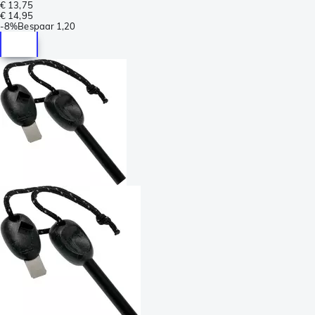
€ 13,75
€ 14,95
-
8%
Bespaar
1,20