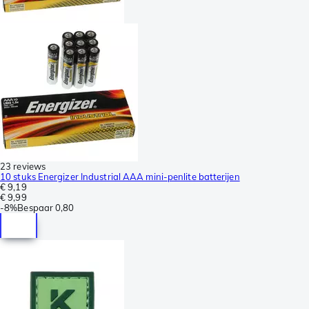
23 reviews
10 stuks Energizer Industrial AAA mini-penlite batterijen
€ 9,19
€ 9,99
-
8%
Bespaar
0,80