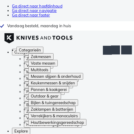
Ga direct naar hoofdinhoud
Ga direct naar navigatie
Ga direct naar footer
Vandaag besteld, maandag in huis
Categorieën
Categorieën
Zakmessen
Zakmessen
Vaste messen
Vaste messen
Multitools
Multitools
Messen slijpen & onderhoud
Messen slijpen & onderhoud
Keukenmessen & snijden
Keukenmessen & snijden
Pannen & kookgerei
Pannen & kookgerei
Outdoor & gear
Outdoor & gear
Bijlen & tuingereedschap
Bijlen & tuingereedschap
Zaklampen & batterijen
Zaklampen & batterijen
Verrekijkers & monoculairs
Verrekijkers & monoculairs
Houtbewerkingsgereedschap
Houtbewerkingsgereedschap
Explore