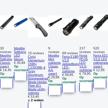
30
Maglite
9
237
520
reviews
Solitaire
reviews
reviews
reviews
15 reviews
69 reviews
Maglite
LED
Maglite
Fenix
Fenix E01
Civivi
Fenix E18R
Solitaire
blauw
Mini
PD35
V2.0 LED
Elementum
V2.0
Classic,
€ 30,49
zaklamp
LED
zaklampje
Utility
oplaadbare
zwart
Op
Classic
V3.0,
zwart
C23039B-4
LED-
€ 14,45
voorraad
AA,
zaklamp
€ 12,95
Gray
zaklamp
Op
zwart
€ 79,95
Op
Aluminum,
€ 59,95
voorraad
€ 29,99
Op
voorraad
Stonewashed
Op
Op
voorraad
Blade Holder,
voorraad
voorraad
Plain 6Cr
Blade utility
zakmes
€ 53,40
± 2 weken