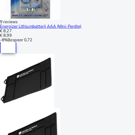
9 reviews
Energizer Lithiumbatterij AAA (Mini-Penlite)
€ 8,27
€ 8,99
-
8%
Bespaar
0,72