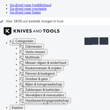
Ga direct naar hoofdinhoud
Ga direct naar navigatie
Ga direct naar footer
Voor 18:00 uur besteld, morgen in huis
Categorieën
Categorieën
Zakmessen
Zakmessen
Vaste messen
Vaste messen
Multitools
Multitools
Messen slijpen & onderhoud
Messen slijpen & onderhoud
Keukenmessen & snijden
Keukenmessen & snijden
Pannen & kookgerei
Pannen & kookgerei
Outdoor & gear
Outdoor & gear
Bijlen & tuingereedschap
Bijlen & tuingereedschap
Zaklampen & batterijen
Zaklampen & batterijen
Verrekijkers & monoculairs
Verrekijkers & monoculairs
Houtbewerkingsgereedschap
Houtbewerkingsgereedschap
Explore