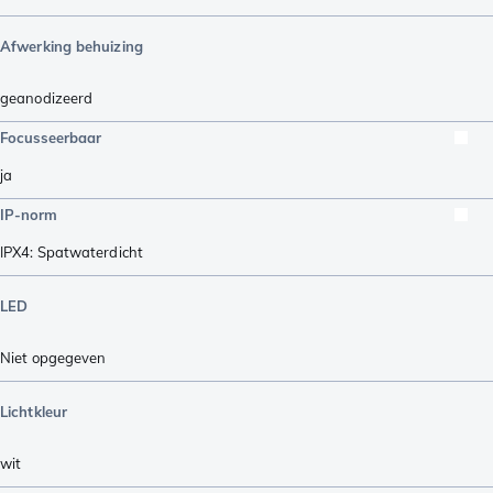
Afwerking behuizing
geanodizeerd
Focusseerbaar
ja
IP-norm
IPX4: Spatwaterdicht
LED
Niet opgegeven
Lichtkleur
wit