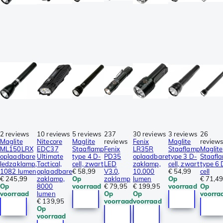
2 reviews
10 reviews
5 reviews
237
30 reviews
3 reviews
26
Maglite
Nitecore
Maglite
reviews
Fenix
Maglite
review
ML150LRX
EDC37
Staaflamp
Fenix
LR35R
Staaflamp
Maglite
oplaadbare
Ultimate
type 4 D-
PD35
oplaadbare
type 3 D-
Staafl
ledzaklamp,
Tactical,
cell, zwart
LED
zaklamp,
cell, zwart
type 6 
1082 lumen
oplaadbare
€ 58,99
V3.0,
10.000
€ 54,99
cell
€ 245,99
zaklamp,
Op
zaklamp
lumen
Op
€ 71,4
Op
8000
voorraad
€ 79,95
€ 199,95
voorraad
Op
voorraad
lumen
Op
Op
voorra
€ 139,95
voorraad
voorraad
Op
voorraad