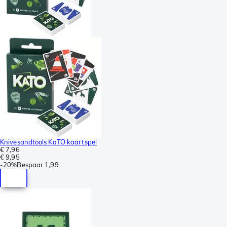
Knivesandtools KaTO kaartspel
€ 7,96
€ 9,95
-
20%
Bespaar
1,99