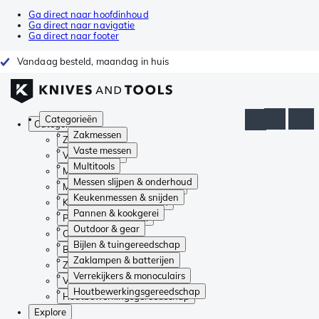
Ga direct naar hoofdinhoud
Ga direct naar navigatie
Ga direct naar footer
Vandaag besteld, maandag in huis
Categorieën
Categorieën
Zakmessen
Zakmessen
Vaste messen
Vaste messen
Multitools
Multitools
Messen slijpen & onderhoud
Messen slijpen & onderhoud
Keukenmessen & snijden
Keukenmessen & snijden
Pannen & kookgerei
Pannen & kookgerei
Outdoor & gear
Outdoor & gear
Bijlen & tuingereedschap
Bijlen & tuingereedschap
Zaklampen & batterijen
Zaklampen & batterijen
Verrekijkers & monoculairs
Verrekijkers & monoculairs
Houtbewerkingsgereedschap
Houtbewerkingsgereedschap
Explore