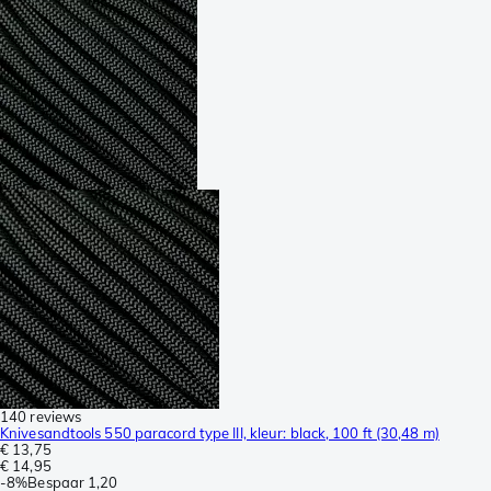
140 reviews
Knivesandtools 550 paracord type III, kleur: black, 100 ft (30,48 m)
€ 13,75
€ 14,95
-
8%
Bespaar
1,20