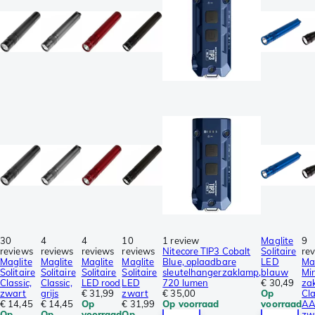
30
4
4
10
1 review
Maglite
9
reviews
reviews
reviews
reviews
Nitecore TIP3 Cobalt
Solitaire
re
Maglite
Maglite
Maglite
Maglite
Blue, oplaadbare
LED
Ma
Solitaire
Solitaire
Solitaire
Solitaire
sleutelhangerzaklamp,
blauw
Mi
Classic,
Classic,
LED rood
LED
720 lumen
€ 30,49
za
zwart
grijs
€ 31,99
zwart
€ 35,00
Op
Cla
€ 14,45
€ 14,45
Op
€ 31,99
Op voorraad
voorraad
AA
Op
Op
voorraad
Op
zw