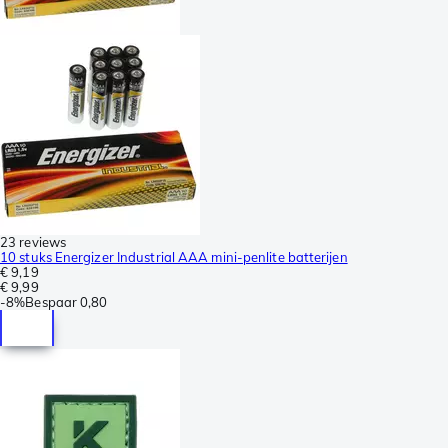
23 reviews
10 stuks Energizer Industrial AAA mini-penlite batterijen
€ 9,19
€ 9,99
-
8%
Bespaar
0,80