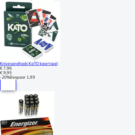
Knivesandtools KaTO kaartspel
€ 7,96
€ 9,95
-
20%
Bespaar
1,99