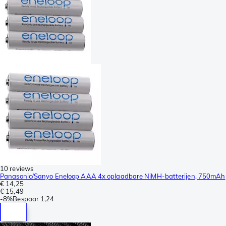
10 reviews
Panasonic/Sanyo Eneloop AAA 4x oplaadbare NiMH-batterijen, 750mAh
€ 14,25
€ 15,49
-
8%
Bespaar
1,24