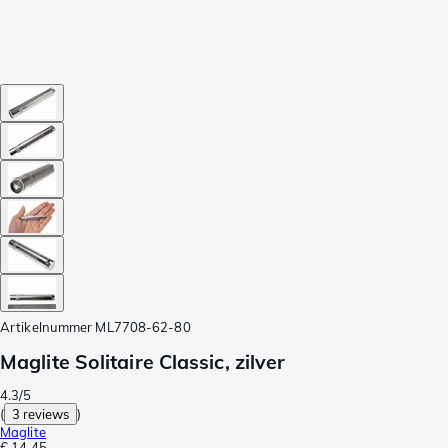
Artikelnummer
ML7708-62-80
Maglite Solitaire Classic, zilver
4.3/5
(
3 reviews
)
Maglite
€ 14,45