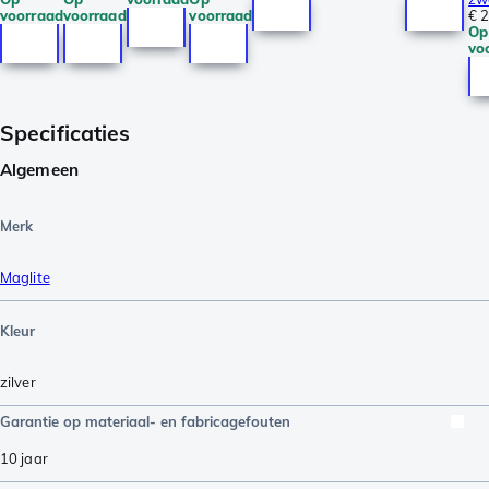
voorraad
voorraad
voorraad
€ 
Op
vo
Specificaties
Algemeen
Merk
Maglite
Kleur
zilver
Garantie op materiaal- en fabricagefouten
10 jaar