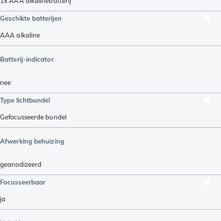
1x AAA alkalinebatterij
Geschikte batterijen
AAA alkaline
Batterij-indicator
nee
Type lichtbundel
Gefocusseerde bundel
Afwerking behuizing
geanodizeerd
Focusseerbaar
ja